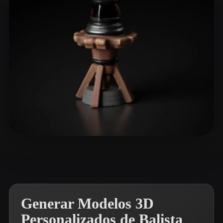
ComfyUI
21
Estilos
Abstract
Anime
Cartoon
Cel-Shaded
Fantasy
Flat
Gothic
Hand-Painted
Industrial
Isometric
Low Poly
Medieval
Minimalist
Modern
Organic
Photorealistic
血爪 瓦达
8 me gusta
Pixel Art
Realistic
Retro
Stylized
Voxel
Generar Modelos 3D
Personalizados de Balista