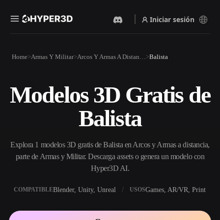
Iniciar sesión
Productos
Home
Armas Y Militar
Arcos Y Armas A Distancia
Balista
Funciones
Rodin
ChatAvatar
API
Modelos 3D Gratis de
Imagen A 3D
Texto A 3D
Precios
Sube una imagen y obtén un
Del prompt de texto al objeto
Balista
objeto 3D al instante.
3D — al instante.
Recursos
Generador De Imágenes Con
Generador De Video Con IA
IA
Explora 1 modelos 3D gratis de Balista en Arcos y Armas a distancia,
Crea vídeos a partir de texto o
Genera imágenes de alta
imágenes con IA.
calidad a partir de un simple
parte de Armas y Militar. Descarga assets o genera un modelo con
Comunidad
prompt.
Hyper3D AI.
API
Blender, Unity, Unreal
Games, AR/VR, Print
COMPATIBLE
USOS
Integra nuestra IA creativa en
Historia
Investigación
Blog
tu app o flujo de trabajo.
OmniCraft