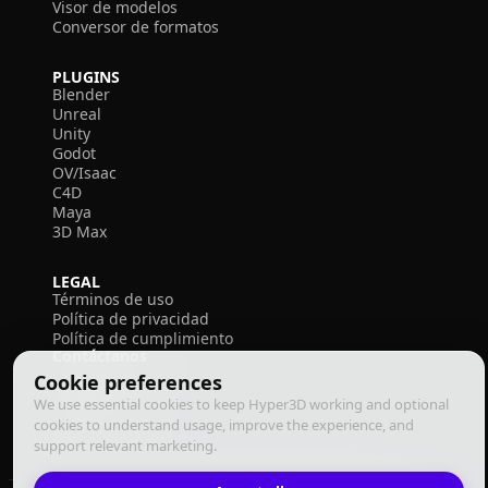
Visor de modelos
Conversor de formatos
PLUGINS
Blender
Unreal
Unity
Godot
OV/Isaac
C4D
Maya
3D Max
LEGAL
Términos de uso
Política de privacidad
Política de cumplimiento
Contáctanos
Cookie preferences
We use essential cookies to keep Hyper3D working and optional
cookies to understand usage, improve the experience, and
support relevant marketing.