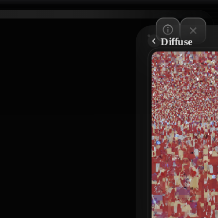
Diffuse