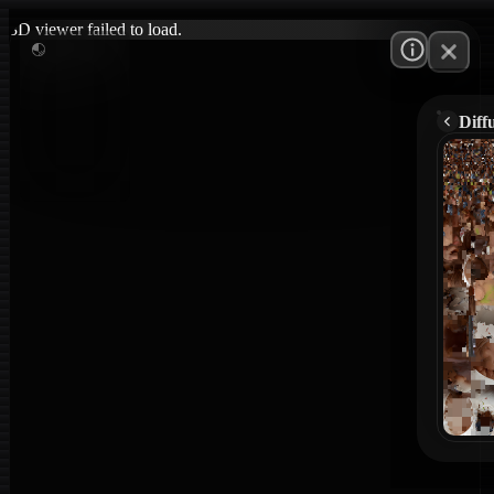
3D viewer failed to load.
Diff