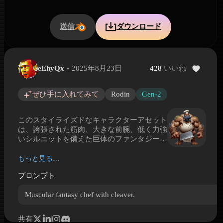
送信
ダウンロード
eEhyQx
2025年8月23日
428
いいね
包丁を持つ怪物風ファンタジーシェフ
包丁を持つ怪物風ファンタジーシェフ is a Hyper3D 3D model preview g
ぜひ手に入れてみて
Rodin
Gen-2
このスタイライズドなキャラクターアセット
は、誇張された筋肉、大きな前腕、低く力強
いシルエットを備えた巨体のファンタジーシ
ェフを描いています。白いコック帽とエプロ
ンという定番の料理人らしい装いを持ちなが
もっと見る…
ら、全体の印象はより荒々しく怪物的です。
プロンプト
巨大な肉切り包丁がポーズの主役となり、料
理のモチーフと武器のような迫力を同時に強
Muscular fantasy chef with cleaver.
調しています。汚れたエプロン、ざらついた
肌、重厚な手、極端なプロポーションが、ダ
ークユーモアのあるゲーム向けの個性を与え
共有