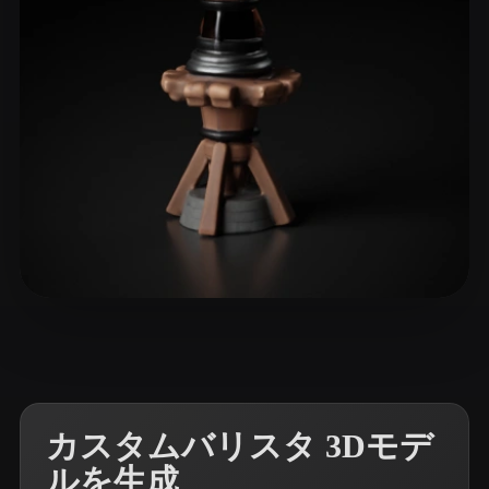
ComfyUI
21
スタイル
Abstract
Anime
Cartoon
Cel-Shaded
Fantasy
Flat
Gothic
Hand-Painted
Industrial
Isometric
Low Poly
Medieval
Minimalist
Modern
Organic
Photorealistic
血爪 瓦达
8 いいね
Pixel Art
Realistic
Retro
Stylized
Voxel
カスタムバリスタ 3Dモデ
ルを生成