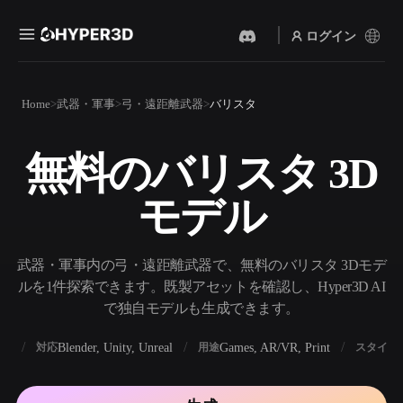
ログイン
製品
Home
武器・軍事
弓・遠距離武器
バリスタ
機能
Rodin
ChatAvatar
API
無料のバリスタ 3D
画像から 3D
テキストから 3D
料金
写真をアップロードするだ
テキストプロンプトから3D
けで、3Dオブジェクトが瞬
モデル
オブジェクトへ — 瞬時に。
時に完成。
リソース
AI 画像生成
AI 動画生成
シンプルなプロンプトか
テキストや画像から、AIで
武器・軍事内の弓・遠距離武器で、無料のバリスタ 3Dモデ
ら、高品質なビジュアルを
動画を作成。
生成。
ルを1件探索できます。既製アセットを確認し、Hyper3D AI
コミュニティ
で独自モデルも生成できます。
API
私たちのクリエイティブAI
を、あなたのアプリやワー
BX
Blender, Unity, Unreal
Games, AR/VR, Print
対応
用途
スタイル
ストーリー
研究
ブログ
クフローに組み込みましょ
う。
OmniCraft