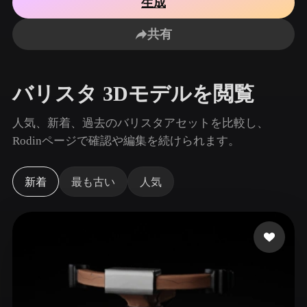
生成
ユースケース
AI画像リミックス
AI HDRIジェネレーター
3Dメッ
3D Printing
Animation
共有
AI画像エンハンサー
3Dモデル検索エンジン
Game
Automotive
Development
Design
AIテクスチャジェネレーター
SVGから3Dへの変換ツール
バリスタ 3Dモデルを閲覧
NFT Creation
E-commerce
Character
人気、新着、過去のバリスタアセットを比較し、
VR/AR
Design
Rodinページで確認や編集を続けられます。
Metaverse
Jewelry Design
新着
最も古い
人気
Mechanical
Engineering
プラグイン
Blender
Unity
Unreal
Godot
Maya
3DS Max