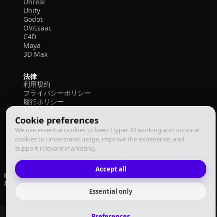
Unreal
Unity
Godot
OV/Isaac
C4D
Maya
3D Max
法律
利用規約
プライバシーポリシー
履行ポリシー
お問い合わせ
Cookie preferences
We use essential cookies to keep Hyper3D working and optional
cookies to understand usage, improve the experience, and
support relevant marketing.
Accept all
© 2026 Deemos Corporation. All rights reserved
利用規約
プライバシーポリシー
履行ポリシー
日本語
Essential only
Preferences