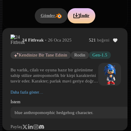
Gönder
İndir
24 Fitfreak
26 Oca 2025
521
beğeni
Stilize mavi kirpi karakter
Stilize mavi kirpi karakter is a Hyper3D 3D model preview gene
Kendinize Bir Tane Edinin
Rodin
Gen-1.5
Bu varlık, cilalı ve oyuna hazır bir görünüme
sahip stilize antropomorfik bir kirpi karakterini
tasvir eder. Karakter; parlak mavi geriye doğru
uzanan dikenler, açık kahverengi ağız ve gövde
bölgesi, etkileyici yeşil gözler, çizgi film
Daha fazla göster…
oranlarında beyaz eldivenler ve kalın tabanlı
İstem
parlak kırmızı düşük bilek ayakkabılarla öne
çıkar. Pürüzsüz yüzeyler, sadeleştirilmiş
blue anthropomorphic hedgehog character.
anatomi ve güçlü renk blokları, belirgin bir
siluet ve platform oyunlarından ilham alan
maskot benzeri bir hava oluşturur. Kompakt
Paylaş
kahramansı duruşu ve yuvarlak el formu,