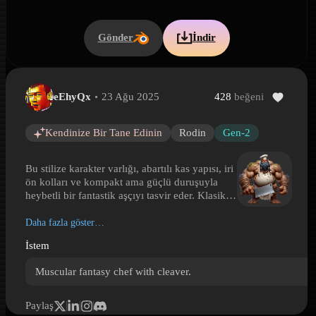
Gönder
İndir
eEhyQx
23 Ağu 2025
428
beğeni
Satırlı fantastik canavar aşçı
Satırlı fantastik canavar aşçı is a Hyper3D 3D model preview gene
Kendinize Bir Tane Edinin
Rodin
Gen-2
Bu stilize karakter varlığı, abartılı kas yapısı, iri
ön kolları ve kompakt ama güçlü duruşuyla
heybetli bir fantastik aşçıyı tasvir eder. Klasik
beyaz aşçı şapkası ve önlük giyse de genel
görünümü sıradan bir mutfak çalışanından çok
Daha fazla göster…
daha sert ve canavarimsidir. Büyük bir kasap
İstem
satırı siluetin ana unsuru olarak öne çıkar ve
mutfak temasını tehditkâr bir silah hissiyle
Muscular fantasy chef with cleaver.
birleştirir. Lekeli önlük, pürüzlü deri, ağır eller
ve dramatik oranlar modele karanlık mizah
taşıyan, oyuna hazır bir kişilik kazandırır.
Paylaş
Fantastik RPG’ler, zindan mutfakları, düşman