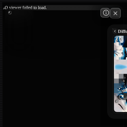
3D viewer failed to load.
Diff