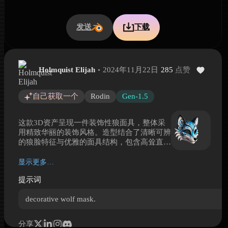
发送
下载
Holmquist Elijah
2024年11月22日
285
点赞
装饰风狼面具摆件
装饰风狼面具摆件 is a Hyper3D 3D model preview genera
自己获取一个
Rodin
Gen-1.5
这款3D资产呈现一件装饰性狼面具，整体采
用精致华丽的装饰风格。造型结合了清晰可辨
的狼脸特征与优雅的面具结构，包含高耸直立
的耳朵、修长的口鼻部以及对称流畅的面部轮
廓。表面以白色、黑色和鲜艳的蓝色渐变为
显示更多…
主，并饰有旋涡状的绘制或雕刻纹样，营造出
提示词
带有仪式感与奇幻气息的视觉效果。一侧的小
型花卉装饰增添了手工艺般的艺术感。光滑抛
decorative wolf mask.
光的质感更接近漆面陶瓷、彩绘树脂或节庆面
具风格，适合用于服装道具、墙面装饰、收藏
摆件或风格化角色配饰。
分享