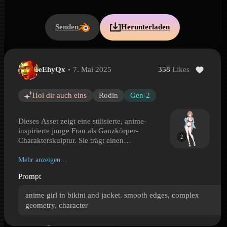
Senden
Herunterladen
eEhyQx
7. Mai 2025
358
Likes
Stilisiertes Anime-Mädchen mit Jacke
Stilisiertes Anime-Mädchen mit Jacke is a Hyper3D 3D model pre
Hol dir auch eins
Rodin
Gen-2
Dieses Asset zeigt eine stilisierte, anime-
inspirierte junge Frau als Ganzkörper-
2
Charakterskulptur. Sie trägt einen
minimalistischen Bikini mit einer offenen,
locker um die Arme fallenden Jacke sowie
Mehr anzeigen…
erhöhte Schuhe, die der Pose eine
Prompt
modeorientierte Silhouette verleihen. Das
Modell betont weiche Kanten, eine
anime girl in bikini and jacket. smooth edges, complex
vereinfachte, aber ausdrucksstarke
geometry, character
Gesichtsgestaltung und relativ komplexe
Geometrie in Haaren, Körperkonturen und
Stofffalten. Die saubere, charakterfokussierte