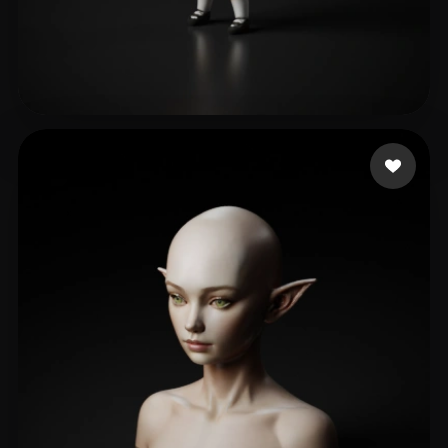
ave mujica
102 Likes