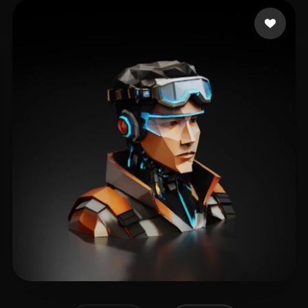
frog_man.x
33 Likes
ttt
29 Likes