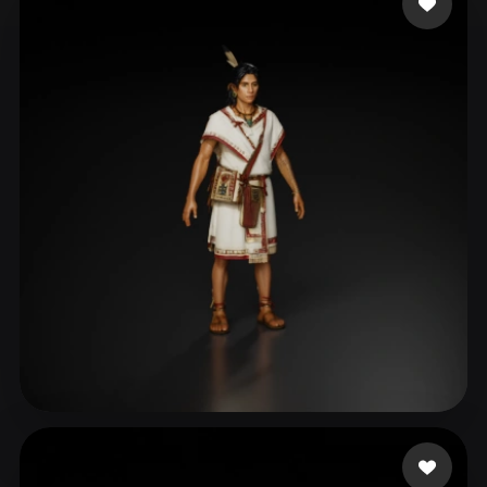
ComfyUI
21
Stile
Abstract
Anime
Cartoon
Cel-Shaded
Fantasy
Flat
Gothic
Hand-Painted
Industrial
Isometric
Low Poly
Medieval
Minimalist
Modern
Organic
Photorealistic
Pixel Art
Realistic
Retro
Stylized
Voxel
Edgar Uribe
2 Likes