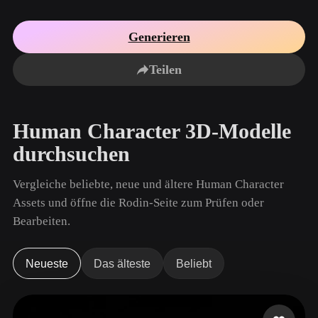
Anwendungsfälle
KI-Bild-Remix
KI-HDRI-Generator
3D-Mesh-Editor
3D Printing
Animation
Generieren
KI-Bildverbesserer
3D-Modellsuchmaschine
Game
Automotive
KI-Texturengenerator
SVG-zu-3D-Konverter
Development
Design
Teilen
NFT Creation
E-commerce
Character
Human Character 3D-Modelle
VR/AR
Design
durchsuchen
Metaverse
Jewelry Design
Vergleiche beliebte, neue und ältere Human Character
Mechanical
Engineering
Assets und öffne die Rodin-Seite zum Prüfen oder
Bearbeiten.
Plug-Ins
Blender
Unity
Unreal
Neueste
Das älteste
Beliebt
Godot
Maya
3DS Max