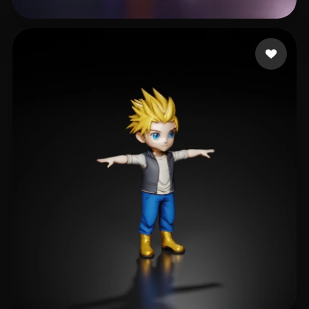
ged nub
31 Likes