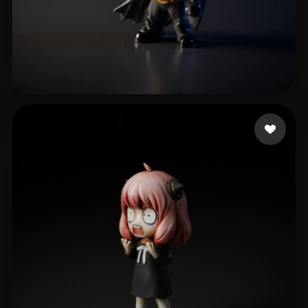
Hřebíková Terka
288 Likes