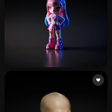
eEhyQx
191 Likes