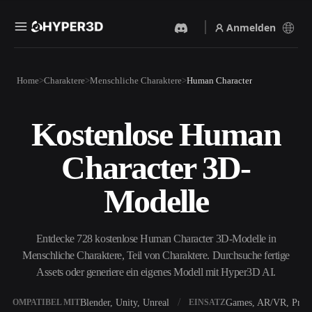
Anmelden
Produkte
Home
Charaktere
Menschliche Charaktere
Human Character
Funktionen
Rodin
ChatAvatar
API
Kostenlose Human
Bild Zu 3D
Text Zu 3D
Preise
Bild hochladen, sofort ein
Vom Text-Prompt zum 3D-
Character 3D-
3D-Objekt erhalten.
Objekt — im Handumdrehen.
Ressourcen
KI-Bildgenerator
KI-Videogenerator
Modelle
Generiere hochwertige
Erstelle Videos aus Text oder
Visuals aus einem einfachen
Bildern mit KI.
Prompt.
Community
Entdecke 728 kostenlose Human Character 3D-Modelle in
API
Menschliche Charaktere, Teil von Charaktere. Durchsuche fertige
Binde unsere kreative KI in
deine App oder deinen
Assets oder generiere ein eigenes Modell mit Hyper3D AI.
Story
Forschung
Blog
Workflow ein.
OmniCraft
Blender, Unity, Unreal
Games, AR/VR, Print
KOMPATIBEL MIT
EINSATZ