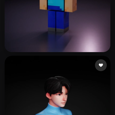
RickLee
243 Likes