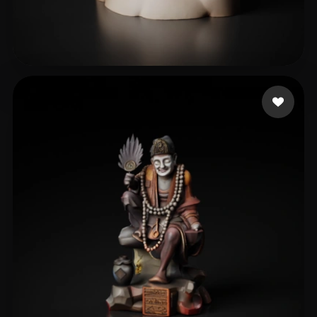
Man0915
150 Likes