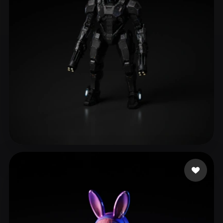
eEhyQx
168 Likes