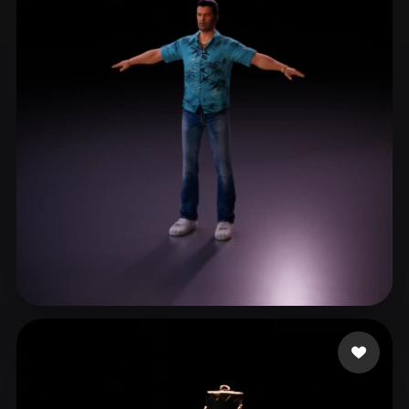
AnaGameDev
2 Likes