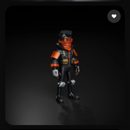
dawood faizan
98 Likes