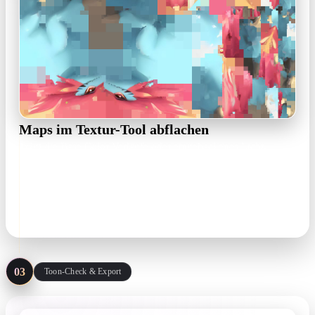
Maps im Textur-Tool abflachen
Trägt die Base Color Verläufe oder eingebackenes Licht,
regenerieren Sie sie im OmniCraft-Textur-Tool von einer
Flachfarben-Referenz — die Diffuse-Map sollte wie ein Malen-
nach-Zahlen-Bogen aussehen.
flat diffuse · calm normals
03
Toon-Check & Export