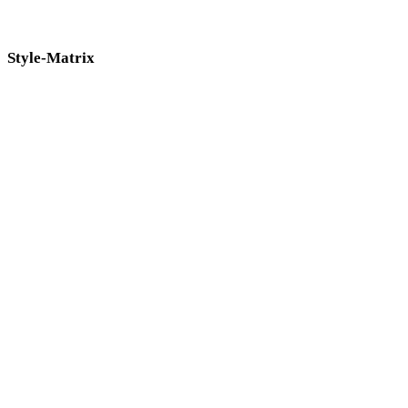
am besten zur Pipeline passt.
Style-Matrix
Direkte Links zwischen KI-3D-Style-Seiten.
Low-Poly
Cartoon
realistische
stilisierte
Anime
Pixel-Art
minimalistische
Fantasy