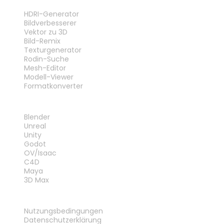
WERKZEUGE
HDRI-Generator
Bildverbesserer
Vektor zu 3D
Bild-Remix
Texturgenerator
Rodin-Suche
Mesh-Editor
Modell-Viewer
Formatkonverter
PLUG-INS
Blender
Unreal
Unity
Godot
OV/Isaac
C4D
Maya
3D Max
RECHTLICHES
Nutzungsbedingungen
Datenschutzerklärung