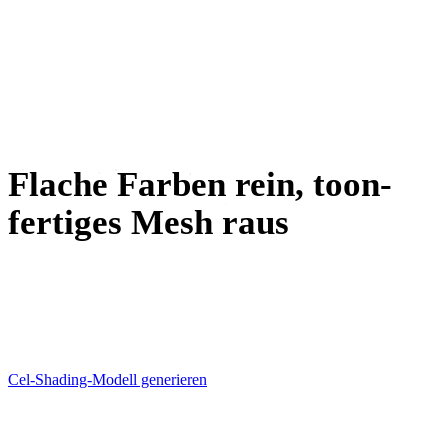
Animation
VR / AR
Charakterdesign
Flache Farben rein, toon-
fertiges Mesh raus
Modell generieren, Maps flach halten, in der Toon-Ansicht
prüfen — dann bekommt Ihre Engine ein Mesh, das ihr
Cel-Shader liebt.
Cel-Shading-Modell generieren