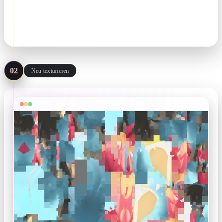
background“ — oder geben Sie Image to 3D eine flach
schattierte Illustration.
text or image to 3D
02
Neu texturieren