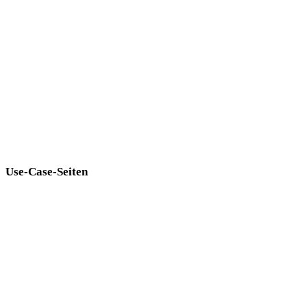
mittelalterliche
moderne
Retro
abstrakte
Show 9 more
Use-Case-Seiten
Verbinden Sie Stilentscheidungen mit Produktionszielen.
Game Development
E-Commerce
3D-Druck