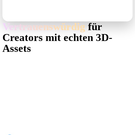
den Toon- oder Ramp-Shader Ihrer Engine.
Toon view · GLB · FBX
Vertrauenswürdig
für
Creators mit echten 3D-
Assets
Creators nutzen Hyper3D, um Cel-Shading Referenzen und Prompts
in bearbeitbare, exportbereite 3D-Modelle zu verwandeln.
AI 3D just hit a new threshold. Rodin Gen-2.5: Geometry
in ~4s, full model in ~5s, 10M+ polygons, clean structure,
production-ready outputs. This is the moment AI 3D
becomes an actual pipeline tool.