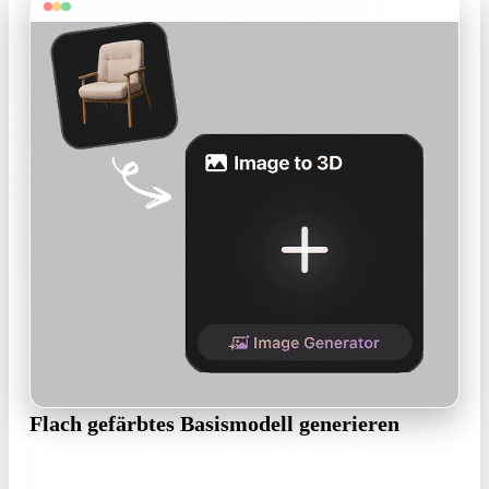
Flach gefärbtes Basismodell generieren
Prompten Sie den Look direkt: „cel-shaded sci-fi courier girl,
flat two-tone colors, bold silhouette, T-pose, white