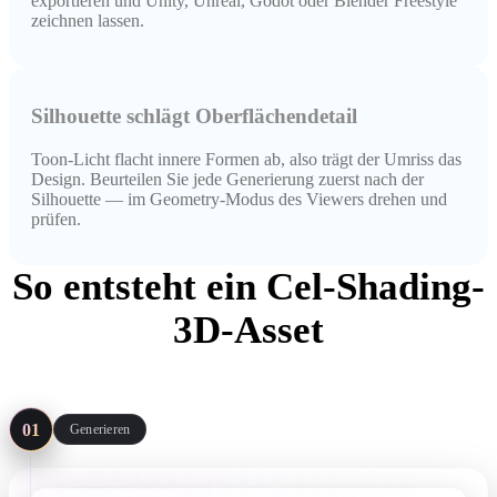
exportieren und Unity, Unreal, Godot oder Blender Freestyle
zeichnen lassen.
Silhouette schlägt Oberflächendetail
Toon-Licht flacht innere Formen ab, also trägt der Umriss das
Design. Beurteilen Sie jede Generierung zuerst nach der
Silhouette — im Geometry-Modus des Viewers drehen und
prüfen.
So entsteht ein Cel-Shading-
3D-Asset
Drei Schritte: flach generieren, Maps sauber halten, vor dem Export
in der Toon-Ansicht prüfen.
01
Generieren