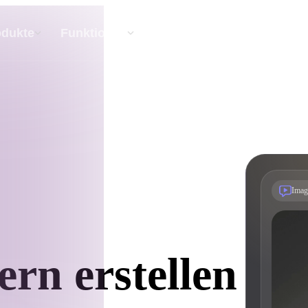
API
Preise
odukte
Funktionen
Ressourc
Text Zu 3D
Vom Text-Prompt zum 3D-Objekt — im
Handumdrehen.
API
Imag
Binde unsere kreative KI in deine App oder
deinen Workflow ein.
ern erstellen
erator
3D-Modellsuchmaschine
ator
SVG-zu-3D-Konverter