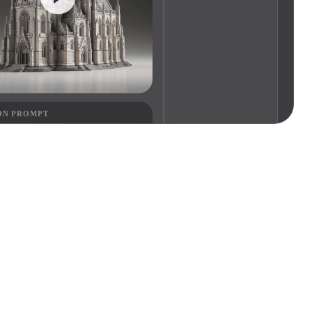
Automotive
Design
Character
Design
ON PROMPT
sh-in, cinematic product reveal
21
Flat
Gothic
Minimalist
Modern