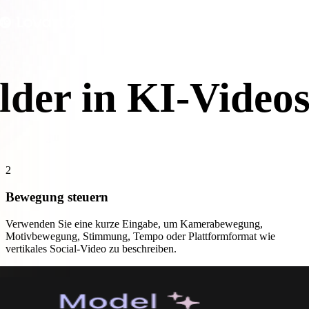
 Art
Realistic
Retro
der in KI-Video
n Sie Bewegung aus Standbildern mit einem schnellen Bild-zu-Video-
2
Bewegung steuern
Verwenden Sie eine kurze Eingabe, um Kamerabewegung,
Motivbewegung, Stimmung, Tempo oder Plattformformat wie
vertikales Social-Video zu beschreiben.