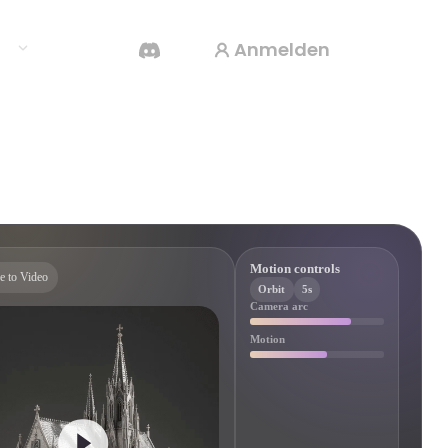
Anmelden
en
KI-Videogenerator
Erstelle Videos aus Text oder Bildern mit KI.
Motion controls
e to Video
Orbit
5s
Camera arc
Motion
3D-Mesh-Editor