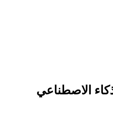
ComfyUI
الأنماط
Abstract
Anime
Fantasy
Flat
Industrial
Isometric
Minimalist
Modern
Pixel Art
Realistic
ذكاء الاصطناعي
Voxel