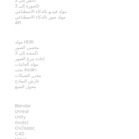
نص إلى 3D
صورة إلى 3D
مولد فيديو بالذكاء الاصطناعي
مولد صور بالذكاء الاصطناعي
API
الأدوات
مولد HDRI
محسن الصور
متجه إلى 3D
إعادة مزج الصور
مولد الخامات
بحث Rodin
محرر الشبكات
عارض النماذج
محول الصيغ
الإضافات
Blender
Unreal
Unity
Godot
OV/Isaac
C4D