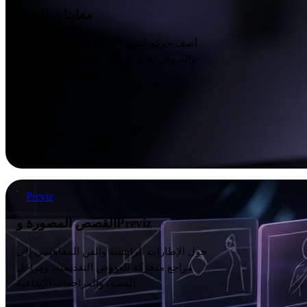
معاينات المنتج
أضف حركة لصور المنتج، المفاهيم المُنشأة
والعروض ثلاثية الأبعاد لشرح الشكل، المادة
والقيمة بسرعة أكبر.
القصص المصورة وPreviz
Previz
القصص المصورة وPreviz
حوّل الإطارات الرئيسية والفن المفاهيمي إلى
مراجع متحركة للعروض التقديمية، ومراحل
القصة، والمراجعات الإبداعية.