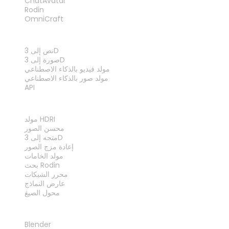
ChatAvatar
Rodin
OmniCraft
الميزات
نص إلى 3D
صورة إلى 3D
مولد فيديو بالذكاء الاصطناعي
مولد صور بالذكاء الاصطناعي
API
الأدوات
مولد HDRI
محسن الصور
متجه إلى 3D
إعادة مزج الصور
مولد الخامات
بحث Rodin
محرر الشبكات
عارض النماذج
محول الصيغ
الإضافات
Blender