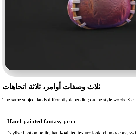
ثلاث وصفات أوامر، ثلاثة اتجاهات
The same subject lands differently depending on the style words. Stea
Hand-painted fantasy prop
“stylized potion bottle, hand-painted texture look, chunky cork, sw