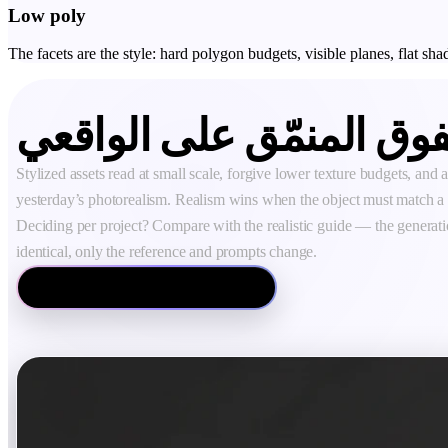
Low poly
The facets are the style: hard polygon budgets, visible planes, flat sh
فوق المنمّق على الواقعي
Stylized assets read at small scale, forgive lower texture budgets, and a
yesterday’s photorealism. Realism wins when the object must match a 
Deciding per project? Compare with the realistic guide — the generat
identical, only the reference and prompts change.
Compare: realistic 3D models