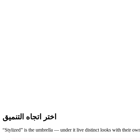
ComfyUI
الأنماط
Abstract
Fantasy
Industrial
Minimalist
Pixel Art
Voxel
اختر اتجاه التنميق
“Stylized” is the umbrella — under it live distinct looks with their o