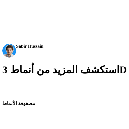
AI 3D just hit a new threshold. Rodin Gen-2.5: Geometry in
3D becomes an actual pipeline tool.
Sabir Hussain
AI & Tech Enthusiast
قارن الاتجاهات البصرية القريبة واختر اللغة الأسلوبية الأنسب لسير
عمل الأصول.
مصفوفة الأنماط
روابط مباشرة بين صفحات أنماط 3D بالذكاء الاصطناعي.
Low Poly