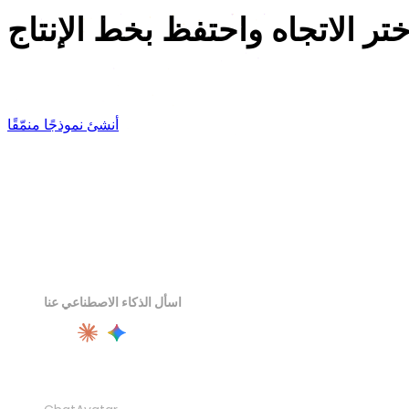
ختر الاتجاه واحتفظ بخط الإنتاج
Anime today, hand-painted tomorrow — the prompt changes, t
أنشئ نموذجًا منمّقًا
اسأل الذكاء الاصطناعي عنا
المنتج