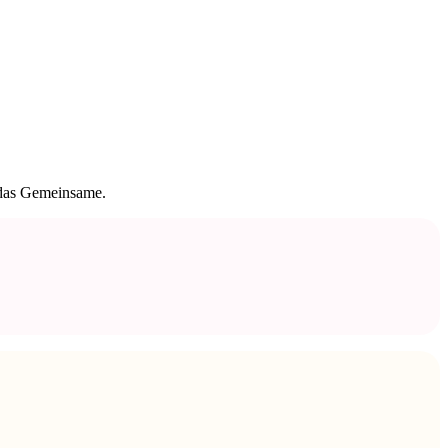
Stylized
Voxel
t das Gemeinsame.