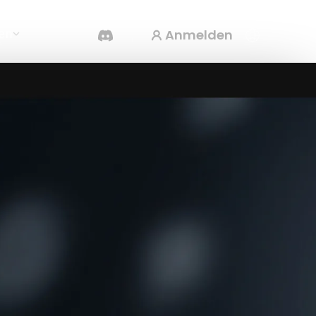
Anmelden
en
KI-Videogenerator
Erstelle Videos aus Text oder Bildern mit KI.
3D-Mesh-Editor