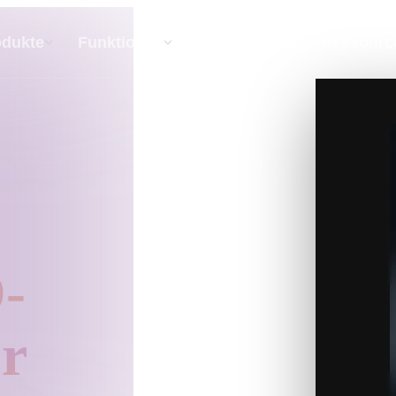
API
Preise
odukte
Funktionen
Ressourc
Text Zu 3D
Vom Text-Prompt zum 3D-Objekt — im
Handumdrehen.
API
Binde unsere kreative KI in deine App oder
-
deinen Workflow ein.
r
erator
3D-Modellsuchmaschine
ator
SVG-zu-3D-Konverter