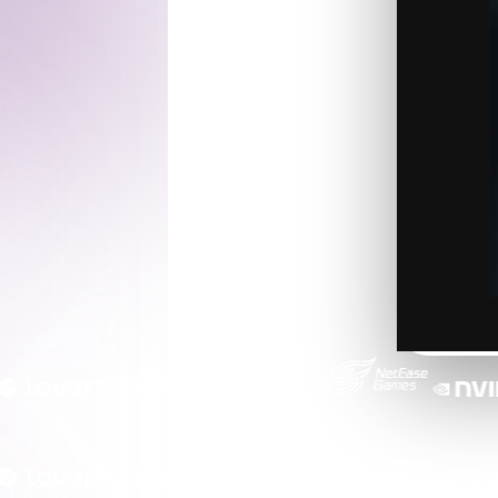
Game
n
Development
n mit
ce
VR/AR
hading-,
Mechanical
Engineering
ot
Maya
3DS Max
ComfyUI
oon
Cel-Shaded
Fantasy
tric
Low Poly
Medieval