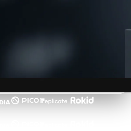
Automotive
Design
Character
Design
21
Flat
Gothic
Minimalist
Modern