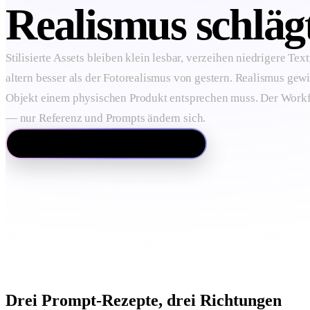
Realismus schläg
Stilisierte Assets bleiben klein lesbar, verzeihen niedrigere Te
altern besser als der Fotorealismus von gestern. Realismus gew
Objekt einem physischen Produkt entsprechen muss. Der Workfl
— nur Referenz und Prompts ändern sich.
Vergleich: realistische 3D-Modelle
Drei Prompt-Rezepte, drei Richtungen