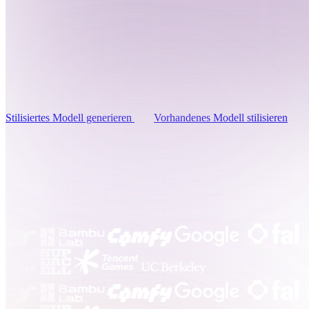
Anwendungsfälle
3D Printing
Animatio
Ein Generator, jede stilisierte Richtung. Lenken Sie Rodi
NFT Creation
E-commer
Prompts und Referenzbildern zu Anime-, Cartoon-, Cel-S
Low-Poly- oder handgemalten Looks.
Jewelry
Metaverse
Design
Stilisiertes Modell generieren
Vorhandenes Modell stilisieren
Plug-Ins
Blender
Unity
Unreal
God
Stile
Abstract
Anime
Cart
Hand-Painted
Industrial
Isome