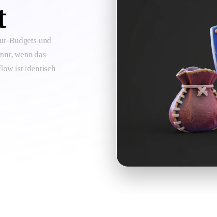
t
xtur-Budgets und
innt, wenn das
ow ist identisch