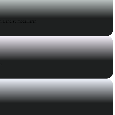
Stylized
Voxel
on Hand zu modellieren.
m.