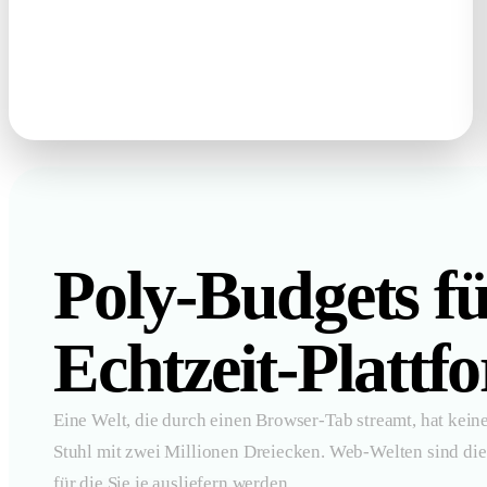
photos · sketches · text prompts
Poly-Budgets f
Echtzeit-Plattf
Eine Welt, die durch einen Browser-Tab streamt, hat kein
Stuhl mit zwei Millionen Dreiecken. Web-Welten sind die
für die Sie je ausliefern werden.