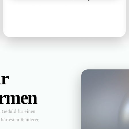
Rodin liefert ein wasserdichtes Mesh mit UVs sowie Base-
Color-, Metallic-, Roughness- und Normal-Maps — prüfbar
im Browser, bevor Sie weitermachen.
watertight mesh · UVs · PBR set
ür
ormen
e Geduld für einen
 härtesten Renderer,