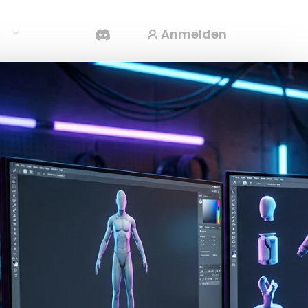
Anmelden
en
KI-Videogenerator
Erstelle Videos aus Text oder Bildern mit KI.
3D-Mesh-Editor