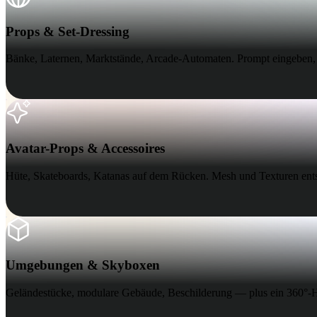
Organic
Photorealistic
Pixel
Props & Set-Dressing
Bänke, Laternen, Marktstände, Arcade-Automaten. Prompt eingeben, Va
Avatar-Props & Accessoires
Avatar-Props & Accessoires
Hüte, Skateboards, Katanas auf dem Rücken. Mesh und Texturen entste
Umgebungen & Skyboxen
Umgebungen & Skyboxen
Geländestücke, modulare Gebäude, Beschilderung — plus ein 360°-H