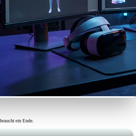
Automotive
Design
Character
Design
21
Flat
Gothic
Minimalist
Modern
braucht ein Ende.