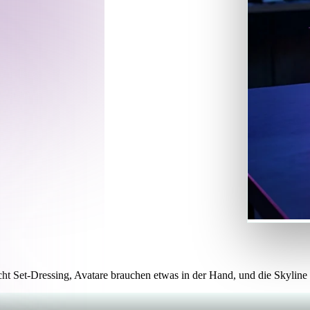
Game
n
Development
ce
VR/AR
ür Ihre
Mechanical
rlaubte
Engineering
ot
Maya
3DS Max
ComfyUI
oon
Cel-Shaded
Fantasy
tric
Low Poly
Medieval
ht Set-Dressing, Avatare brauchen etwas in der Hand, und die Skyline 