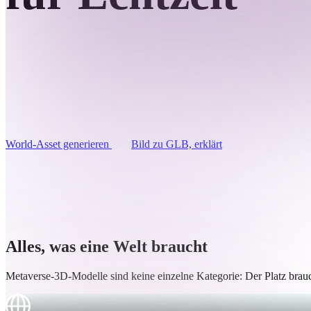
Anwendungsfälle
3D Printing
Animatio
NFT Creation
E-commer
Aus Skizze, Foto oder Prompt wird ein texturiertes GLB f
Jewelry
virtuelle Welt — inklusive PBR-Maps, remeshed auf das e
Metaverse
Design
Poly-Budget.
Plug-Ins
World-Asset generieren
Bild zu GLB, erklärt
Blender
Unity
Unreal
God
Stile
Abstract
Anime
Cart
Alles, was eine Welt braucht
Hand-Painted
Industrial
Isome
Metaverse-3D-Modelle sind keine einzelne Kategorie: Der Platz brauc
Props & Set-Dressing