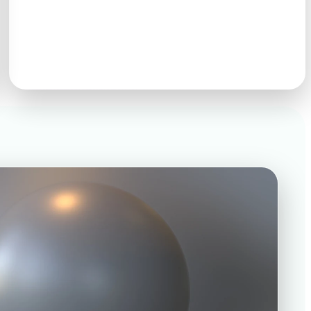
GLB · FBX · OBJ · USDZ