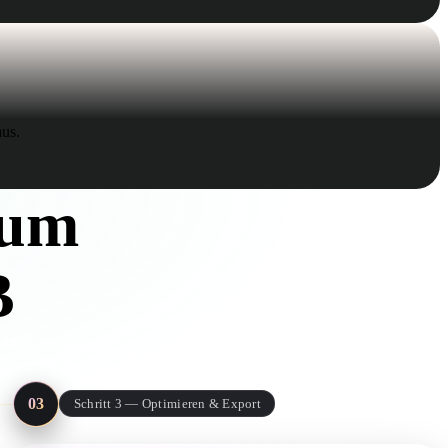
us.
zum
B
n Mesh, seine
03
Schritt 3 — Optimieren & Export