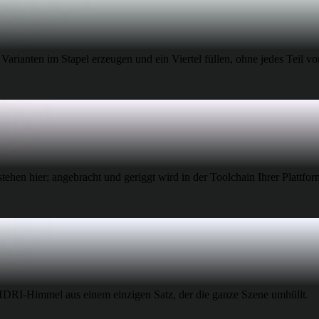
 Art
Realistic
Retro
rianten im Stapel erzeugen und ein Viertel füllen, ohne jedes Teil v
hen hier; angebracht und geriggt wird in der Toolchain Ihrer Plattfor
DRI-Himmel aus einem einzigen Satz, der die ganze Szene umhüllt.