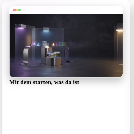
Mit dem starten, was da ist
Eine Konzeptskizze, ein Produktfoto oder ein Prompt wie
'Low-Poly-Imbisswagen, Nachtmarkt'. Stilwörter steuern das
ganze Asset.