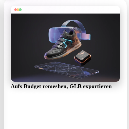
Aufs Budget remeshen, GLB exportieren
Den Entwurf im OmniCraft Mesh Editor aufs
Dreiecksbudget der Plattform bringen, dann GLB fürs Web
exportieren — oder FBX, wenn Unity das Tor ist.