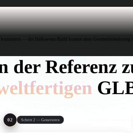
u texturieren — der Halloween-Build kommt ohne Geometrieänderung a
n der Referenz 
weltfertigen
GL
f durch Rodin liefert, was ein Metaverse-Build wirklich ausliefert: ei
Texturen und eine Datei, die klein genug zum Streamen ist.
02
Schritt 2 — Generieren