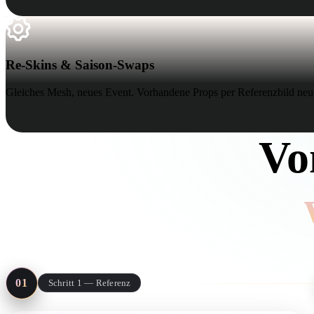
Re-Skins & Saison-Swaps
Re-Skins & Saison-Swaps
Gleiches Mesh, neues Event. Vorhandene Props per Referenzbild ne
Vo
Ein Durchlau
01
Schritt 1 — Referenz