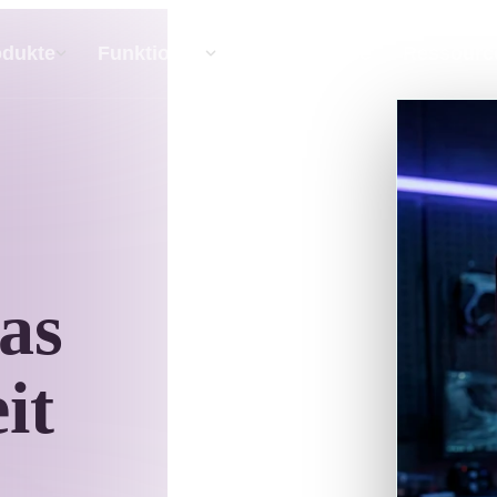
API
Preise
odukte
Funktionen
Ressourc
Text Zu 3D
Vom Text-Prompt zum 3D-Objekt — im
Handumdrehen.
as
API
Binde unsere kreative KI in deine App oder
deinen Workflow ein.
it
erator
3D-Modellsuchmaschine
ator
SVG-zu-3D-Konverter