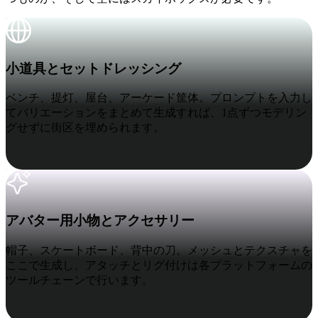
ComfyUI
小道具とセットドレッシング
スタイル
小道具とセットドレッシング
Abstract
Anime
ベンチ、提灯、屋台、アーケード筐体。プロンプトを入力し
てバリエーションをまとめて生成すれば、1点ずつモデリン
Fantasy
Flat
グせずに街区を埋められます。
Industrial
Isometric
アバター用小物とアクセサリー
Minimalist
Modern
アバター用小物とアクセサリー
Pixel Art
Realistic
帽子、スケートボード、背中の刀。メッシュとテクスチャを
Voxel
ここで生成し、アタッチとリグ付けは各プラットフォームの
ツールチェーンで行います。