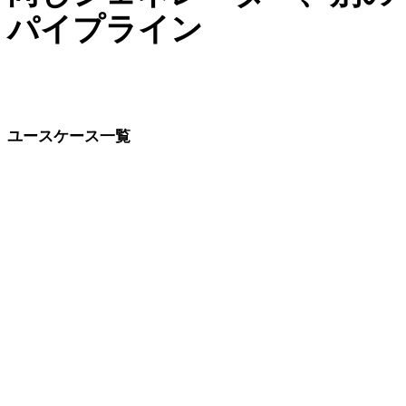
パイプライン
AI生成モデルが活躍する他の現場：ゲーム、XR、コレクテ
ィブル、商品ページ。
ユースケース一覧
業界とワークフロー別のAI 3Dモデル生成ページ。
ゲーム開発
VR/AR
NFT制作
アニメーション
キャラクターデザイン
Eコマース