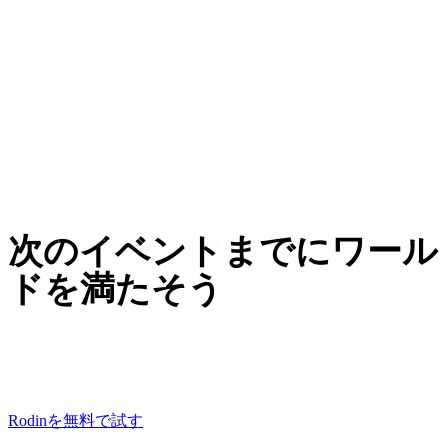
3Dプリント
ジュエリーデザイン
自動車デザイン
機械工学
次のイベントまでにワール
ドを満たそう
最初のプロップは無料で生成——いつかモデリングす
る構想ではなく、今夜アップロードできるGLBを。
Rodinを無料で試す