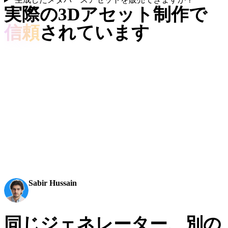
実際の3Dアセット制作で
信頼
されています
クリエイターはHyper3Dで参考画像とプロンプトを編集可能
で書き出し可能な3Dモデルに変換しています。
AI 3D just hit a new threshold. Rodin Gen-2.5: Geometry
in ~4s, full model in ~5s, 10M+ polygons, clean structure,
production-ready outputs. This is the moment AI 3D
becomes an actual pipeline tool.
Sabir Hussain
AI & Tech Enthusiast
同じジェネレーター、別の