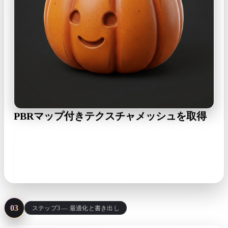
PBRマップ付きテクスチャメッシュを取得
RodinはUV展開済みの水密メッシュと、ベースカラー、メ
タリック、ラフネス、ノーマルの各マップを返します。確
定前にブラウザ上で確認できます。
watertight mesh · UVs · PBR set
03
ステップ3 — 最適化と書き出し