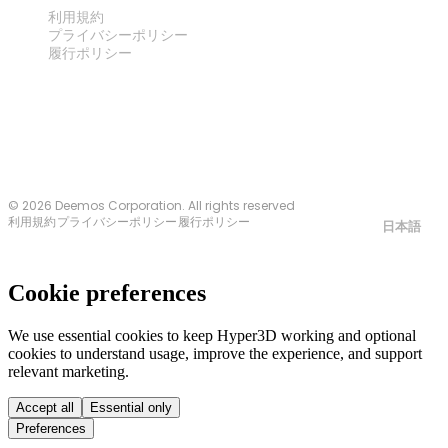
法律
利用規約
プライバシーポリシー
履行ポリシー
お問い合わせ
© 2026 Deemos Corporation. All rights reserved
利用規約
プライバシーポリシー
履行ポリシー
日本語
Cookie preferences
We use essential cookies to keep Hyper3D working and optional
cookies to understand usage, improve the experience, and support
relevant marketing.
Accept all
Essential only
Preferences