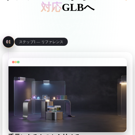
対応
GLBへ
Rodinを1周すれば、メタバース制作が実際に出荷するもの
——メッシュ、テクスチャ、そしてストリーミングできる軽
さのファイル——が揃います。
01
ステップ1 — リファレンス