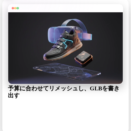
予算に合わせてリメッシュし、GLBを書き
出す
OmniCraftメッシュエディタでドラフトをプラットフォー
ムの三角形予算まで削減し、Web向けにGLBを書き出しま
す。Unity経由ならFBXで。
GLB · FBX · OBJ · USDZ