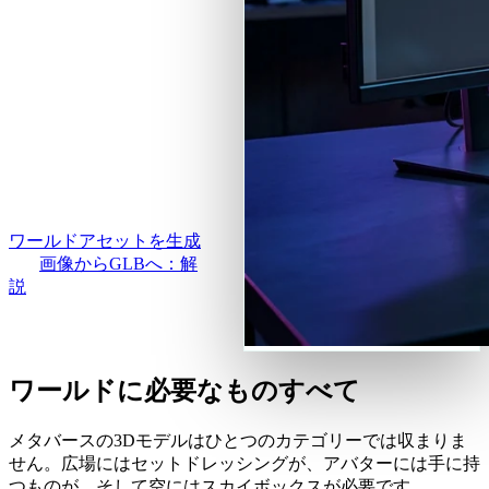
ユースケース
スケッチ、写真、プロン
AI画像リミックス
プトをそのままワールド
3D Printing
AI画像エンハンサー
に置けるテクスチャ付き
Game
AIテクスチャジェネレーター
GLBに。PBRマップ込み
Development
で、プラットフォームの
NFT Creation
ポリゴン予算に合わせて
最適化できます。
VR/AR
ワールドアセットを生成
Metaverse
画像からGLBへ：解
説
Mechanical
Engineering
プラグイン
ワールドに必要なものすべて
Blender
メタバースの3Dモデルはひとつのカテゴリーでは収まりま
Godot
せん。広場にはセットドレッシングが、アバターには手に持
つものが、そして空にはスカイボックスが必要です。