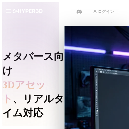
ログイン
製品
機能
Rodin
ChatAvatar
API
メタバース向
画像から 3D
料金
写真をアップロードするだけで、
3Dオブジェクトが瞬時に完成。
け
リソース
AI 動画生成
3Dアセッ
テキストや画像から、AIで動画を
作成。
コミュニティ
ト
、リアルタ
API
私たちのクリエイティブAIを、あ
なたのアプリやワークフローに組
イム対応
ストーリー
研究
ブログ
み込みましょう。
OmniCraft