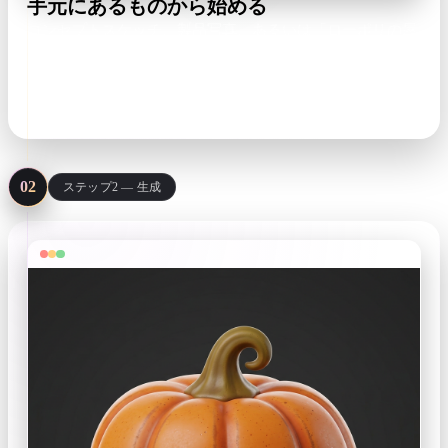
手元にあるものから始める
コンセプトスケッチ、製品写真、あるいは「ローポリの屋
台、ナイトマーケット」のようなプロンプト。スタイルを
表す言葉がアセット全体を方向づけます。
photos · sketches · text prompts
02
ステップ2 — 生成