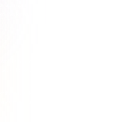
 Art
Realistic
Retro
ngly, regardless of the credits used prior to the upgrade. If the upgrade
ibers should ensure that sufficient funds are available to complete the 
e cancelled or downgraded during the active subscription period. Subscr
grade will be calculated based on the difference between the new plan's 
er the current plan will be cancelled, and new Credits will be issued u
e any upgrades, as failure to do so may result in suspension of membersh