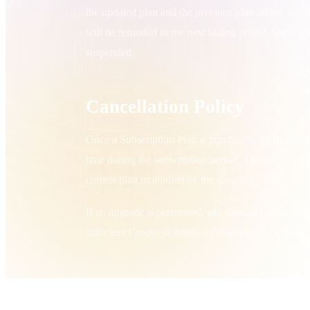
Organic
Photorealistic
Pixel
the updated plan and the previous plan added accordi
will be refunded in the next billing period. Subscr
suspended.
Cancellation Policy
Once a Subscription Plan is purchased, it cannot b
time during the subscription period. The cost to up
current plan multiplied by the days left.
If an upgrade is performed, any unused Credits und
sufficient Credits or funds are available to complet