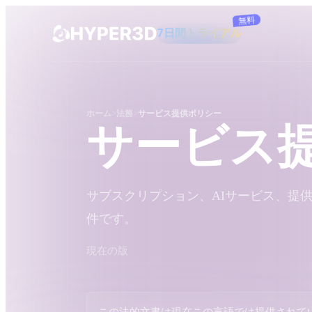
無料
7日間トライアル
製品
機能
Rodin
ChatAvatar
ホーム
法務
サービス提供ポリシー
API
サービス
画像から 3D
料金
写真をアップロードするだけで、3Dオ
ブジェクトが瞬時に完成。
リソース
AI 画像生成
サブスクリプション、AIサービス、提供
シンプルなプロンプトから、高品質なビ
件です。
ジュアルを生成。
コミュニティ
OmniCraft
現在の版
ストーリー
研究
ブログ
AI画像リミックス
AIテクスチャジ
AI画像エンハンサー
AI HDRIジェネ
この法的文書は現在この言語では提供されて