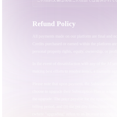
ユースケース
3D Printing
Animatio
Refund Policy
NFT Creation
E-commer
Jewelry
All payments made on our platform are final and no
Metaverse
Design
Credits purchased or earned within the platform are
personal property rights, equity, ownership, or profi
プラグイン
Blender
Unity
Unreal
God
In the event of dissatisfaction with any of the AI s
making best efforts to resolve issues, a mutually ag
スタイル
Please note that upon payment, the Subscription Pl
Abstract
Anime
Cart
choose to upgrade their Subscription Plan to a high
the upgrade. The price payable for the upgraded Sub
Hand-Painted
Industrial
Isome
billing period, and (ii) the per day Subscription P
(where "upgrading" refers to an increase in credits