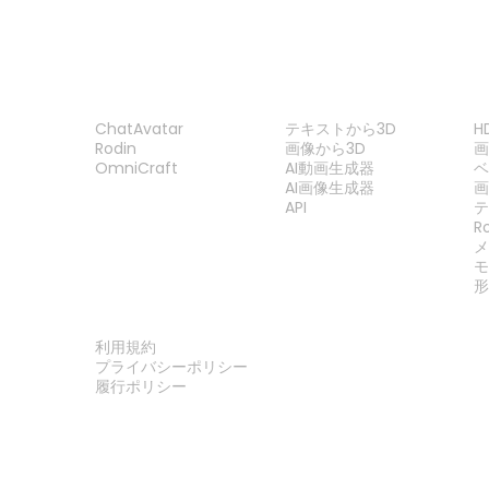
製品
機能
ChatAvatar
テキストから3D
H
Rodin
画像から3D
OmniCraft
AI動画生成器
ベ
AI画像生成器
API
R
法律
利用規約
プライバシーポリシー
履行ポリシー
お問い合わせ