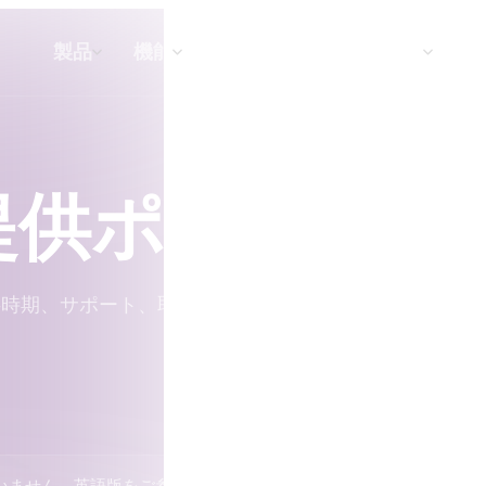
API
料金
製品
機能
リソース
提供ポリシー
テキストから 3D
テキストプロンプトから3Dオブジェク
トへ — 瞬時に。
API
時期、サポート、取引に関するHyper3Dの履行条
私たちのクリエイティブAIを、あなたの
アプリやワークフローに組み込みましょ
う。
ェネレーター
3Dモデル検索エンジン
レーター
SVGから3Dへの変換ツール
いません。英語版をご参照ください。