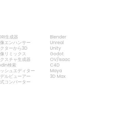
ツール
プラグイン
DRI生成器
Blender
画像エンハンサー
Unreal
クターから3D
Unity
画像リミックス
Godot
テクスチャ生成器
OV/Isaac
odin検索
C4D
メッシュエディター
Maya
モデルビューアー
3D Max
形式コンバーター