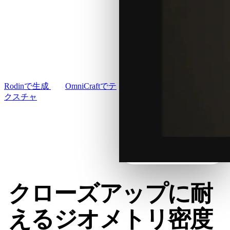
ユースケース
ォトリアル3Dモデル。高密
AI画像リミックス
3D Printing
度ジオメトリ、完全なPBR
AI画像エンハンサー
マップ、HDテクスチャ、
Game
AIテクスチャジェネレーター
Development
4Kでも破綻しないHDRI照
明。
NFT Creation
Rodinで生成
OmniCraftでテ
VR/AR
クスチャ
Metaverse
Mechanical
Engineering
プラグイン
クローズアップに耐
Blender
えるジオメトリ密度
Godot