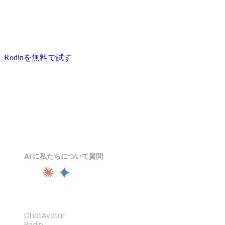
し、HDRIで包む。仕上がったレンダリングを写真の
隣に並べて、見分けられる人がいるか試してみてくだ
さい。
Rodinを無料で試す
AI に私たちについて質問
製品
ChatAvatar
Rodin