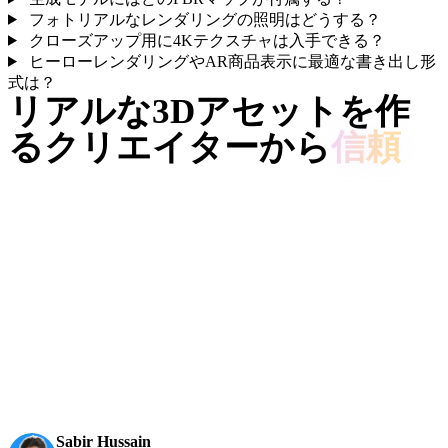
フォトリアルなレンダリングの照明はどうする？
クローズアップ用に4Kテクスチャは入手できる？
ヒーローレンダリングやAR商品表示に最適な書き出し形
式は？
リアルな3Dアセットを作
るクリエイターから
信頼
クリエイターはHyper3Dでフォトリアル参照やプロンプトを
編集・書き出し可能な3Dモデルに変換しています。
AI 3D just hit a new threshold. Rodin Gen-2.5: Geometry
in ~4s, full model in ~5s, 10M+ polygons, clean structure,
production-ready outputs. This is the moment AI 3D
becomes an actual pipeline tool.
Sabir Hussain