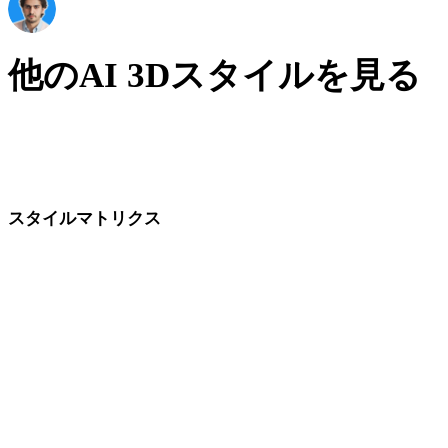
AI & Tech Enthusiast
他のAI 3Dスタイルを見る
フォトリアルは忠実度軸の頂点です。同じマトリクスから生
産用リアルへ下げることも、スタイライズへ横移動すること
もできます。
スタイルマトリクス
AI 3Dスタイルページ間の直接リンクです。
ローポリ
カートゥーン
リアル
スタイライズ