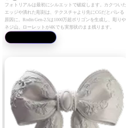
ComfyUI
フォトリアルは最初にシルエットで破綻します。カクついた
エッジや潰れた彫刻は、テクスチャより先にCGだとバレる
原因に。Rodin Gen-2.5は1000万超ポリゴンを生成し、彫りや
スタイル
ネジ山、ローレットが4Kでも実形状のまま残ります。
Abstract
Anime
画像→3Dを見る
Fantasy
Flat
Industrial
Isometric
Minimalist
Modern
Pixel Art
Realistic
Voxel