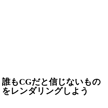
ゲーム開発
Eコマース
3Dプリント
アニメーション
VR / AR
キャラクターデザイン
誰もCGだと信じないもの
をレンダリングしよう
物を撮影し、Rodinで生成し、HDでテクスチャリング