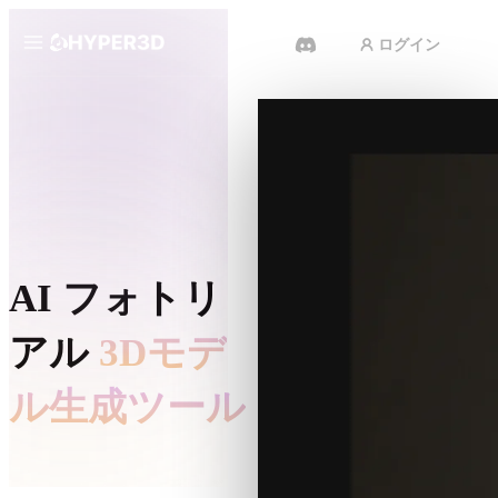
ログイン
製品
機能
Rodin
ChatAvatar
API
画像から 3D
料金
写真をアップロードするだけで、
3Dオブジェクトが瞬時に完成。
リソース
AI フォトリ
AI 動画生成
テキストや画像から、AIで動画を
アル
3Dモデ
作成。
コミュニティ
API
ル生成ツール
私たちのクリエイティブAIを、あ
なたのアプリやワークフローに組
ストーリー
研究
ブログ
み込みましょう。
OmniCraft
クローズアップに耐えるフ