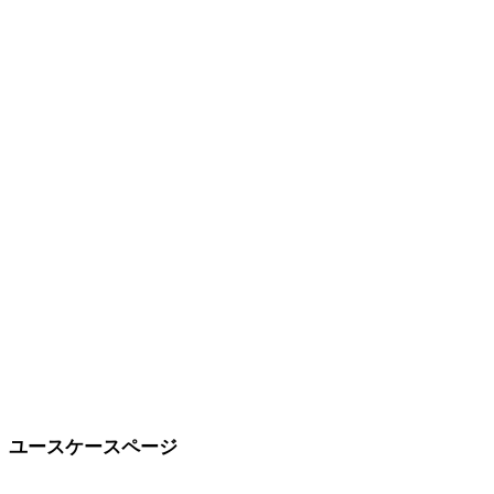
アニメ
ピクセルアート
ミニマル
ファンタジー
中世
モダン
レトロ
抽象
Show 9 more
ユースケースページ
スタイル選択を制作目的につなげます。