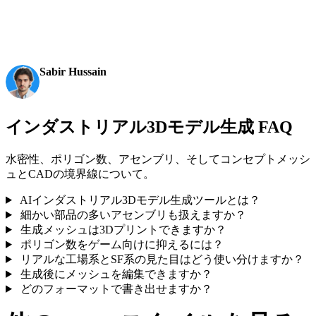
in ~4s, full model in ~5s, 10M+ polygons, clean structure,
production-ready outputs. This is the moment AI 3D
becomes an actual pipeline tool.
Sabir Hussain
AI & Tech Enthusiast
インダストリアル3Dモデル生成 FAQ
水密性、ポリゴン数、アセンブリ、そしてコンセプトメッシ
ュとCADの境界線について。
AIインダストリアル3Dモデル生成ツールとは？
細かい部品の多いアセンブリも扱えますか？
生成メッシュは3Dプリントできますか？
ポリゴン数をゲーム向けに抑えるには？
リアルな工場系とSF系の見た目はどう使い分けますか？
生成後にメッシュを編集できますか？
どのフォーマットで書き出せますか？