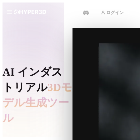
ログイン
製品
機能
Rodin
ChatAvatar
API
画像から 3D
料金
写真をアップロードするだけで、
AI インダス
3Dオブジェクトが瞬時に完成。
リソース
トリアル
3Dモ
AI 動画生成
テキストや画像から、AIで動画を
作成。
デル生成ツー
コミュニティ
API
ル
私たちのクリエイティブAIを、あ
なたのアプリやワークフローに組
ストーリー
研究
ブログ
み込みましょう。
OmniCraft