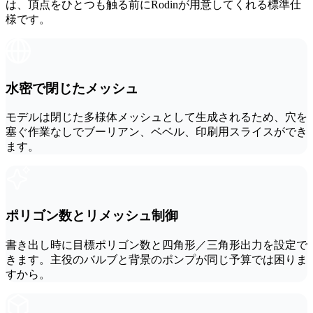
は、頂点をひとつも触る前にRodinが用意してくれる標準仕
ComfyUI
様です。
スタイル
Abstract
Anime
水密で閉じたメッシュ
Fantasy
Flat
モデルは閉じた多様体メッシュとして生成されるため、穴を
塞ぐ作業なしでブーリアン、ベベル、印刷用スライスができ
ます。
Industrial
Isometric
Minimalist
Modern
ポリゴン数とリメッシュ制御
Pixel Art
Realistic
書き出し時に目標ポリゴン数と四角形／三角形出力を設定で
Voxel
きます。主役のバルブと背景のポンプが同じ予算では困りま
すから。