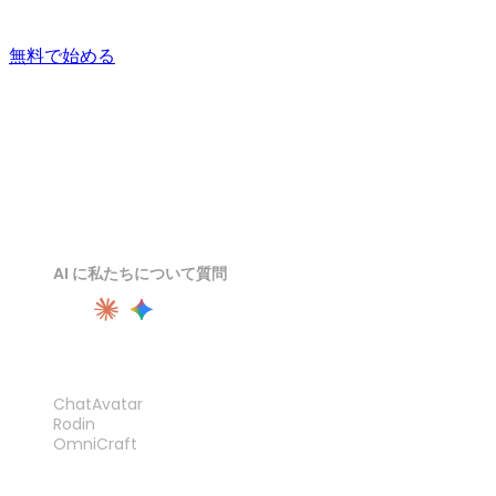
納品まで。
無料で始める
AI に私たちについて質問
製品
ChatAvatar
Rodin
OmniCraft
機能