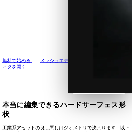
機械、配管、制御盤、SFの
ユースケース
AI画像リミックス
実用系プロップ。写真やプ
3D Printing
AI画像エンハンサー
ロンプトからハードサーフ
ェスの工業系3Dモデルを生
Game
AIテクスチャジェネレーター
Development
成し、リメッシュ後に任意
NFT Creation
のエンジンへ書き出せま
す。
VR/AR
無料で始める
メッシュエデ
ィタを開く
Metaverse
Mechanical
Engineering
プラグイン
本当に編集できるハードサーフェス形
Blender
状
Godot
工業系アセットの良し悪しはジオメトリで決まります。以下