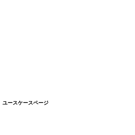
ピクセルアート
ミニマル
ファンタジー
中世
モダン
レトロ
抽象
Show 9 more
ユースケースページ
スタイル選択を制作目的につなげます。
ゲーム開発