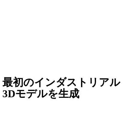
Eコマース
3Dプリント
アニメーション
VR / AR
機械工学
最初のインダストリアル
3Dモデルを生成
バルブでも、クレートでも、コンソール一式でも。
Rodinは数秒で編集可能なハードサーフェスメッシュ
を返します。リメッシュして、テクスチャを貼って、