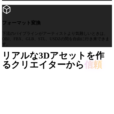
フォーマット変換
フォーマット変換
下流のパイプラインがアーティストより気難しいときは、
OBJ、FBX、GLB、STL、USDZの間を自由に行き来できま
す。
リアルな3Dアセットを作
るクリエイターから
信頼
クリエイターはHyper3Dでインダストリアル参照やプロンプ
トを編集・書き出し可能な3Dモデルに変換しています。
AI 3D just hit a new threshold. Rodin Gen-2.5: Geometry