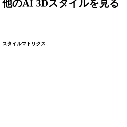
他のAI 3Dスタイルを見る
インダストリアルはリアル系、モダン系、ゴシック機械系と
隣接するスタイルです。環境キットを確定する前に近い方向
性を比べてみてください。
スタイルマトリクス
AI 3Dスタイルページ間の直接リンクです。
ローポリ
カートゥーン
リアル
スタイライズ
アニメ