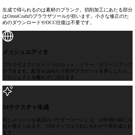
生成で得られるのは素材のブランク。切削加工にあたる部分
はOmniCraftのブラウザツールが担います。小さな修正のた
めのダウンロードやDCC往復は不要です。
メッシュエディタ
メッシュエディタ
ブラウザ上でジオメトリのカット、ミラー、クリーンアップ
ができます。配管を詰めたり取付ブラケットを厚くしたり、
プロジェクトを離れずに済みます。
AIテクスチャ生成
AIテクスチャ生成
同じメッシュを新品のパウダーコートにも、20年物の錆にも
貼り替えられます。PBRマップはそれに合わせて再生成され
ます。