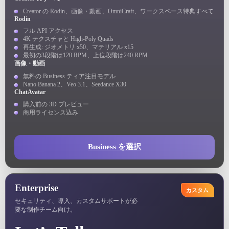
Creator の Rodin、画像・動画、OmniCraft、ワークスペース特典すべて
Rodin
フル API アクセス
4K テクスチャと High-Poly Quads
再生成: ジオメトリ x50、マテリアル x15
最初の3段階は120 RPM、上位段階は240 RPM
画像・動画
無料の Business ティア注目モデル
Nano Banana 2、Veo 3.1、Seedance X30
ChatAvatar
購入前の 3D プレビュー
商用ライセンス込み
Business を選択
Enterprise
カスタム
セキュリティ、導入、カスタムサポートが必
要な制作チーム向け。