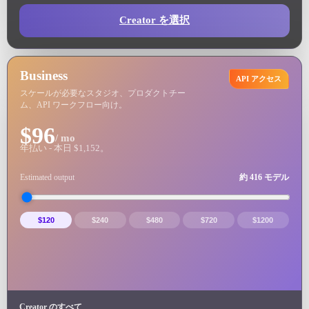
Creator を選択
Business
API アクセス
スケールが必要なスタジオ、プロダクトチー
ム、API ワークフロー向け。
$96
/ mo
年払い - 本日 $1,152。
Estimated output
約 416 モデル
$120
$240
$480
$720
$1200
Creator のすべて