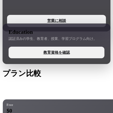
営業に相談
Education
認証済みの学生、教育者、授業、学習プログラム向け。
教育資格を確認
プラン比較
credits、Rodin 機能、API、ChatAvatar、OmniCraft、本番管理を
比較できます。
Free
$0