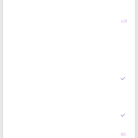
イク
再生成:
再生成
基本
x20
、マ
API アクセス
—
—
API RPM
—
—
3D ツールキット
基本画像 / 動画モデル
—
プレミアム画像 / 動画
—
—
モデル
OmniCraft Image
制限あり
Remix
OmniCraft HDRI
制限あり
8K
Generator