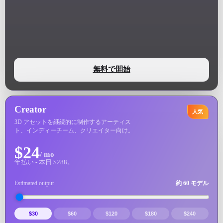
ComfyUI
スタイル
Abstract
Anime
無料で開始
Fantasy
Flat
Industrial
Isometric
Creator
人気
3D アセットを継続的に制作するアーティス
ト、インディーチーム、クリエイター向け。
Minimalist
Modern
$24
/ mo
Pixel Art
Realistic
年払い - 本日 $288。
Voxel
Estimated output
約 60 モデル
$30
$60
$120
$180
$240