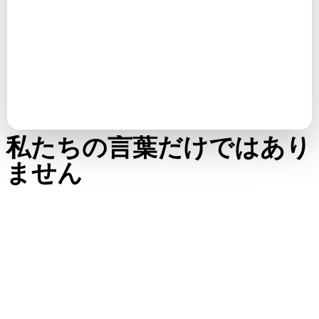
プライベートオンプレ
—
—
ミス導入
カスタム LoRA とファ
—
—
インチューニング
AI+Artist 本番サポー
—
—
ト
私たちの言葉だけではあり
ません
実際のユーザーや業界エキスパートの声をご覧ください。
「AI 3Dは新たな境地に達しました。Rodin Gen-2.5：
ジオメトリは約4秒、フルモデルは約5秒、1000万以上
のポリゴン、クリーンな構造、製品レベルの出力。こ