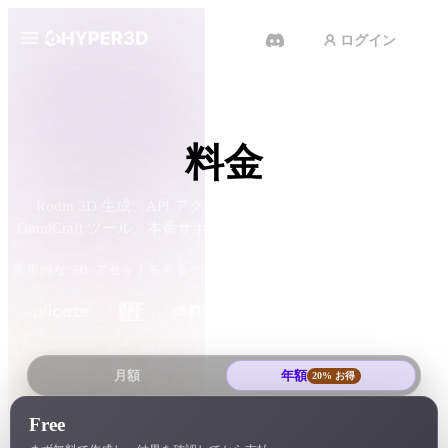
ログイン
製品
機能
Rodin
ChatAvatar
料金
API
画像から 3D
料金
Rodin 3D 生成、API アクセス、ChatAvatar プレビュー、
写真をアップロードするだけで、
3Dオブジェクトが瞬時に完成。
OmniCraft ツール、本番サポート向けの分かりやすいプラン。
リソース
AI 動画生成
実用的な 3D アセットを作るクリエイターとチームに信頼されていま
す
テキストや画像から、AIで動画を
作成。
コミュニティ
API
私たちのクリエイティブAIを、あ
月額
年額
20% お得
なたのアプリやワークフローに組
ストーリー
研究
ブログ
み込みましょう。
Free
OmniCraft