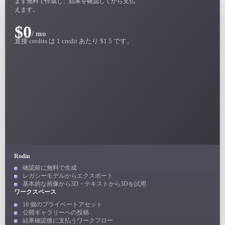
まず無料で作成し、結果を確認してから支払
ユースケース
AI画像リミックス
AI HDRIジェネ
えます。
3D Printing
AI画像エンハンサー
3Dモデル検索エ
$0
/ mo
Game
直接 credits は 1 credit あたり $1.5 です。
AIテクスチャジェネレーター
SVGから3Dへ
Development
NFT Creation
VR/AR
Metaverse
Mechanical
Engineering
Rodin
プラグイン
確認前に無料で生成
レガシーモデルからエクスポート
基本的な画像から3D・テキストから3Dを試用
Blender
Unity
ワークスペース
10 個のプライベートアセット
Godot
Maya
公開ギャラリーへの投稿
結果確認後に支払うワークフロー