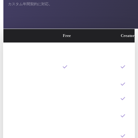
カスタム年間契約に対応。
Free
Creator
RODIN 3D 生成
確認前に結果ベースで
支払い
複数画像から 3D
制限あり
スマート Low-Poly
—
HD テクスチャとカス
—
タムテクスチャ
ハイポリからの法線ベ
—