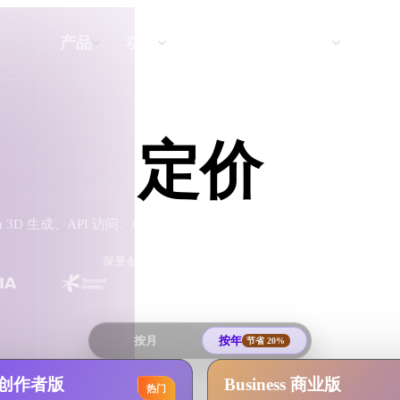
API
定价
产品
功能
资源
定价
文本转 3D
从文字提示到 3D 物体 —— 即刻完成。
n 3D 生成、API 访问、ChatAvatar 预览、OmniCraft 工具和生
API
深受创作者和真实 3D 资产团队信赖
将我们的创意 AI 接入你的应用或工作
流。
按月
按年
节省 20%
3D 模型搜索引擎
器
SVG 转 3D 转换器
r 创作者版
Business 商业版
热门