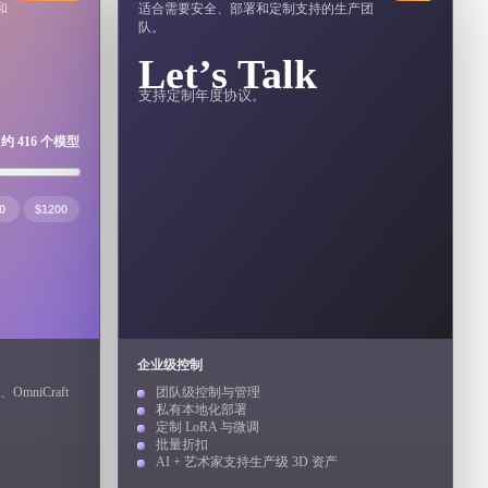
和
适合需要安全、部署和定制支持的生产团
队。
Automotive
Design
Let’s Talk
Character
支持定制年度协议。
Design
约 416 个模型
0
$1200
21
企业级控制
Flat
Gothic
OmniCraft
团队级控制与管理
私有本地化部署
定制 LoRA 与微调
Minimalist
Modern
批量折扣
AI + 艺术家支持生产级 3D 资产