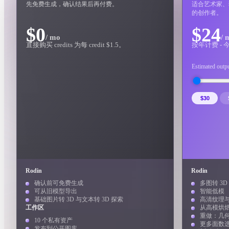
用例
先免费生成，确认结果后再付费。
适合艺术家、
的创作者。
3D Printing
Animatio
$0
$24
/ mo
/ 
直接购买 credits 为每 credit $1.5。
按年计费 - 
NFT Creation
E-commer
Estimated outp
Jewelry
Metaverse
Design
$30
插件
Blender
Unity
Unreal
God
风格
Rodin
Rodin
Abstract
Anime
Cart
确认前可免费生成
多图转 3D
可从旧模型导出
智能低模
基础图片转 3D 与文本转 3D 探索
高清纹理
Hand-Painted
Industrial
Isome
工作区
从高模烘
重做：几何 
10 个私有资产
更多面数
发布到公开图库