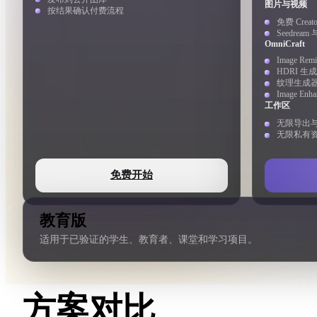
图片与视频
Organic
Photorealistic
Pixel
按结果确认付费流程
免费 Crea
Seedrea
OmniCraft
Image Rem
HDRI 生成
纹理生成器
Image Enh
工作区
无限导出
无限私有
免费开始
教育版
适用于已验证的学生、教育者、课堂和学习项目。
方案对比