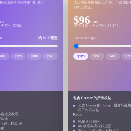
独立团队和持续制作 3D 资产
适合需要规模化的工作室、产品团队
API 工作流。
Game
n
Development
$96
mo
/ mo
今天支付 $288。
按年计费 - 今天支付 $1,152。
ce
VR/AR
ut
约 60 个模型
Estimated output
Mechanical
Engineering
$60
$120
$180
$240
$120
$240
$480
$72
ot
Maya
3DS Max
ComfyUI
包含 Creator 的所有权益
oon
Cel-Shaded
Fantasy
包含 Creator 的 Rodin、图片与视频、
和工作区权益
与自定义纹理
Rodin
tric
Low Poly
Medieval
焙法线
完整 API 访问
x20；材质 x6
4K 纹理与高模四边面
选项
重做：几何 x50；材质 x15