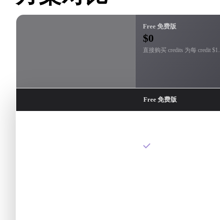
Free 免费版
$0
直接购买 credits 为每 credit $1
Free 免费版
RODIN 3D 生成
确认前按结果付费
多图转 3D
有限
智能低模
—
高清纹理与自定义纹理
—