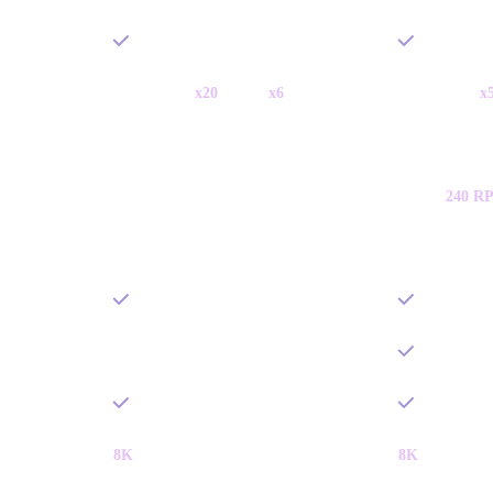
重做：几何
x20
；材质
x6
重做：几何
x
—
完整访问
—
120 或
240 R
—
8K
8K