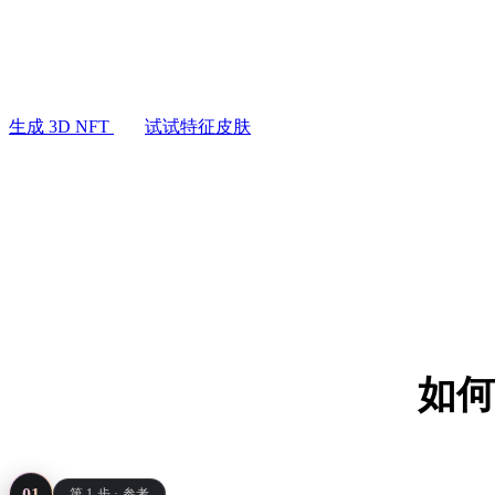
用例
从草图、PFP 或提示词生成 3D NFT 艺术。保持同一
AI 图像重混
3D Printing
稀有度更换特征皮肤，导出市场查看器可直接渲染的轻量 
AI 图像增强器
件。
Game
AI 纹理生成器
Development
生成 3D NFT
试试特征皮肤
NFT Creation
VR/AR
Metaverse
Mechanical
Engineering
插件
如何用
Blender
主角只建一次
Godot
01
第 1 步 · 参考