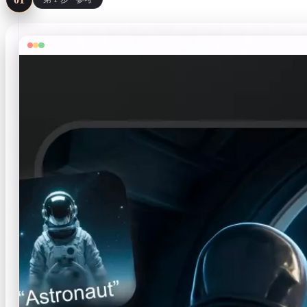
ComfyUI
风格
Abstract
Fantasy
Industrial
Minimalist
Pixel Art
Voxel