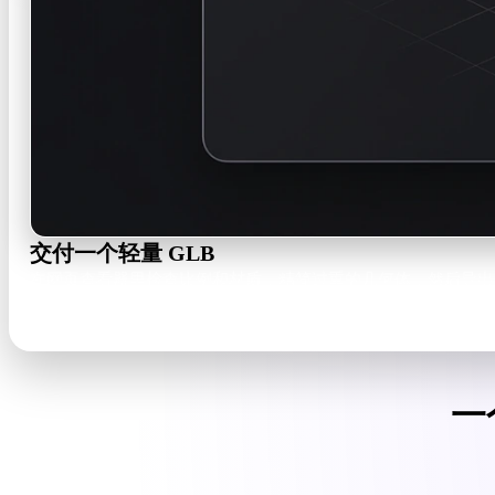
交付一个轻量 GLB
在网页查看器里检查比例和材质，精简过重的几何体，然后导出 GLB 
GLB · USDZ · OBJ · FBX · STL
一