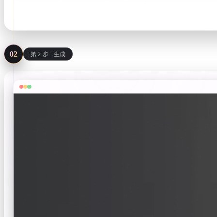
PNG / JPG refs · or a text prompt
02
第 2 步 · 生成