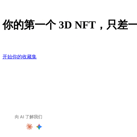
你的第一个 3D NFT，只差
生成主角，给层级换肤，导出 GLB。转起来好看的东
开始你的收藏集
向 AI 了解我们