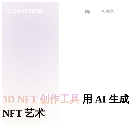
登录
产品
功能
Rodin
ChatAvatar
API
图片转 3D
定价
上传一张图片，即刻获得 3D 物
体。
资源
AI 视频生成器
用 AI 从文字或图片创作视频。
社区
3D NFT 创作工具
用 AI 生成
API
将我们的创意 AI 接入你的应用或
NFT 艺术
工作流。
故事
研究
博客
OmniCraft