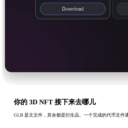
你的 3D NFT 接下来去哪儿
市场上架
AR 炫耀
之后再绑骨骼
实体版本
GLB 是主文件，其余都是衍生品。一个完成的代币文件
在详情页 3D 查看器里放 GLB 或 GLTF。用烘焙好
把同一资产转成 USDZ，持有者用 iOS Quick Look
导出 FBX 或 OBJ 进 Blender，做转台动画、表
导出 STL，顶级稀有度就能变成给持有者的实体收藏品