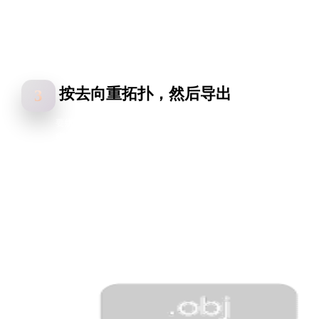
按去向重拓扑，然后导出
3
要绑定？做四边形主导的重拓扑，让边环顺着关节走。要打印？
密 STL。要进引擎？按预算三角化后导出 FBX 或 GLB。一次生
成，三种不同的重拓扑决策。