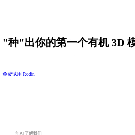
VR / AR
角色设计
"种"出你的第一个有机 3D 
拍下手边的绿植，或者敲出那只一直住在你速写本里的
免费试用 Rodin
向 AI 了解我们