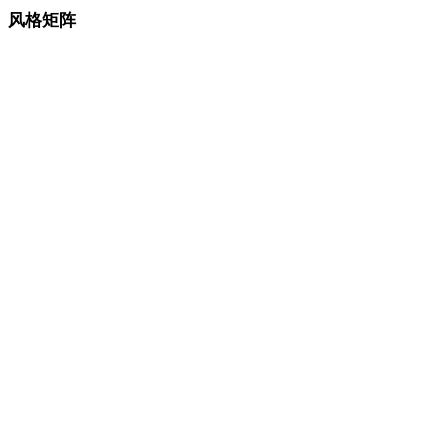
风格矩阵
AI 3D 风格页面之间的直接链接。
低多边形
卡通
写实
风格化
动漫
像素艺术
极简
奇幻
中世纪