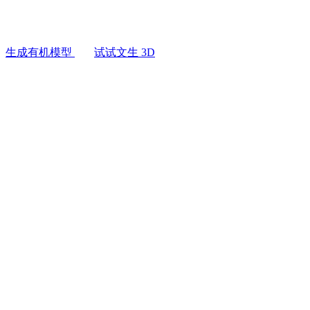
生物、植物、岩石与流动形态，带雕塑级表面细节——
用例
AI 图像重混
示词生成，四边形重拓扑便于绑定，导出干净利落。
3D Printing
AI 图像增强器
生成有机模型
试试文生 3D
Game
AI 纹理生成器
Development
NFT Creation
VR/AR
Metaverse
Mechanical
Engineering
插件
Blender
Godot