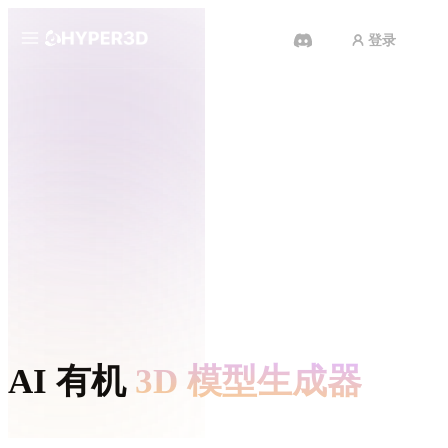
登录
产品
功能
Rodin
ChatAvatar
API
图片转 3D
定价
上传一张图片，即刻获得 3D 物
体。
资源
AI 视频生成器
用 AI 从文字或图片创作视频。
社区
API
AI 有机
3D 模型生成器
将我们的创意 AI 接入你的应用或
工作流。
故事
研究
博客
OmniCraft