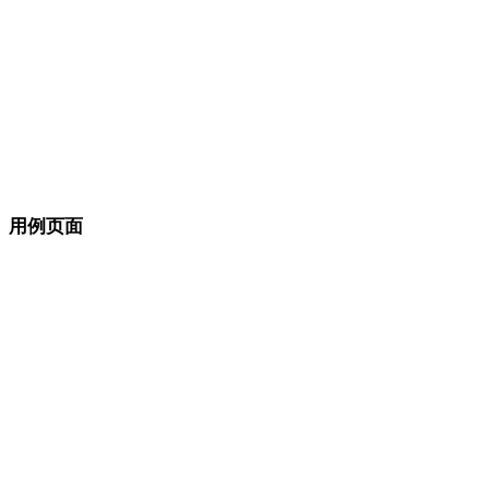
现代
复古
抽象
Show 9 more
用例页面
将风格选择连接到生产目标。
游戏开发
电商
3D 打印
动画