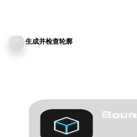
生成并检查轮廓
2
像雕塑家一样评判有机网格：关掉贴图，读形体。在 OmniCraft 
格编辑器里用 matcap 或黏土着色，就能看出褶皱和体块是真实
于几何中，还是画上去的。