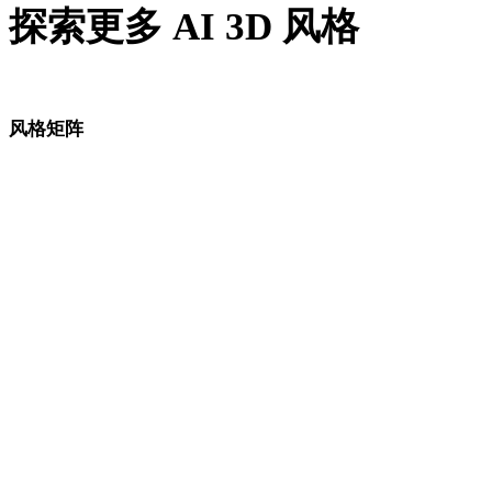
探索更多 AI 3D 风格
比较相近的视觉方向，选择最适合资产流程的风格语言。
风格矩阵
AI 3D 风格页面之间的直接链接。
低多边形
卡通
写实
风格化
动漫
像素艺术