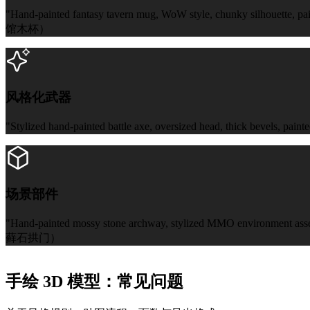
"Hand-painted fantasy tavern mug, WoW style, chunky silhouette, 
馆木杯）
风格化武器
"Stylized hand-painted battle axe, oversized head, thick bevels, 
场景部件
"Hand-painted mossy stone archway, stylized MMO environment asset,
藓石拱门）
手绘 3D 模型：常见问题