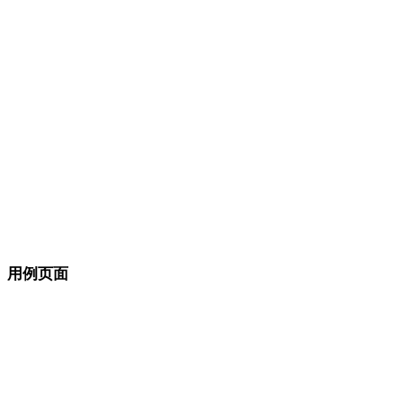
极简
奇幻
中世纪
现代
复古
抽象
Show 9 more
用例页面
将风格选择连接到生产目标。
游戏开发
电商