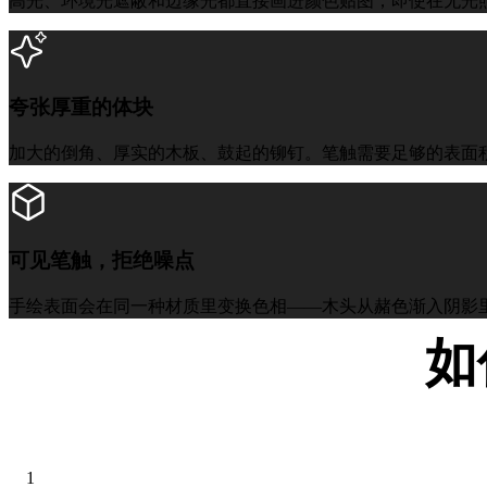
高光、环境光遮蔽和边缘光都直接画进颜色贴图，即使在无光照视
夸张厚重的体块
加大的倒角、厚实的木板、鼓起的铆钉。笔触需要足够的表面积
可见笔触，拒绝噪点
手绘表面会在同一种材质里变换色相——木头从赭色渐入阴影
如
先出模型，再上笔
1