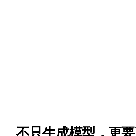
ComfyUI
风格
Abstract
Fantasy
Industrial
Minimalist
Pixel Art
Voxel
不只生成模型，更要