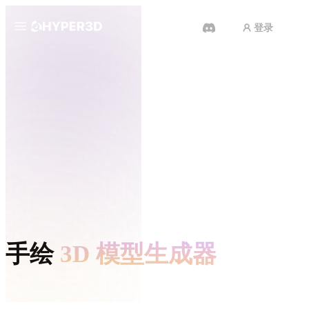
登录
产品
功能
Rodin
ChatAvatar
API
图片转 3D
定价
上传一张图片，即刻获得 3D 物
体。
资源
AI 视频生成器
用 AI 从文字或图片创作视频。
社区
API
手绘
3D 模型生成器
将我们的创意 AI 接入你的应用或
工作流。
故事
研究
博客
OmniCraft
像魔兽时代的美术师那样生成手绘 3D 模型：光影和磨