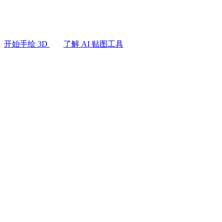
用例
漫反射贴图，不用照片素材。从提示词或参考图直达带
AI 图像重混
3D Printing
型。
AI 图像增强器
Game
AI 纹理生成器
开始手绘 3D
了解 AI 贴图工具
Development
NFT Creation
VR/AR
Metaverse
Mechanical
Engineering
插件
Blender
Godot