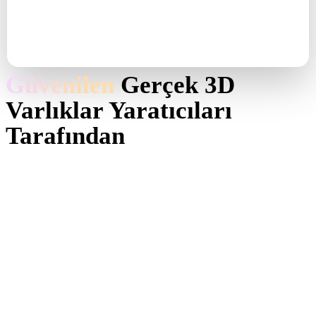
Özel LoRA ve ince ayar
—
—
AI+Artist üretim
—
—
desteği
Güvenilen
Gerçek 3D
Varlıklar Yaratıcıları
Tarafından
Prodüksiyon ekipleri, görüntü referanslarını ve istemleri
düzenlenebilir, dışa aktarılmaya hazır 3D modellere daha hızlı
dönüştürmek için Hyper3D kullanıyor.
Yapay Zeka 3D yeni bir eşiğe ulaştı. Rodin Gen-2.5:
Geometri ~4s, tam model ~5s, 10M+ poligon, temiz yapı,
üretime hazır çıktı. Bu, Yapay Zeka 3D’nin gerçek bir iş