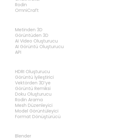
Rodin
OmniCraft
ÖZELLIKLER
Metinden 3D
Görüntüden 3D
AI Video Oluşturucu
AI Görüntü Oluşturucu
API
ARAÇLAR
HDRI Oluşturucu
Görüntü İyileştirici
Vektörden 3D’ye
Görüntü Remiksi
Doku Oluşturucu
Rodin Arama
Mesh Düzenleyici
Model Görüntüleyici
Format Dönüştürücü
EKLENTILER
Blender