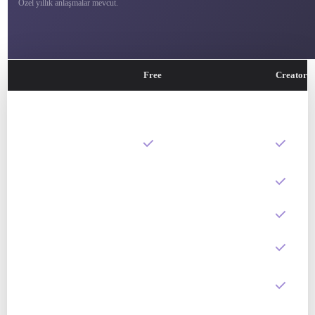
Özel yıllık anlaşmalar mevcut.
Free
Creator
RODIN 3D OLUŞTURMA
Onaydan önce sonuca
göre ödeme
Çoklu görselden 3D’ye
Sınırlı
Smart Low-Poly
—
HD doku ve özel doku
—
High-poly’den baked
—
normals