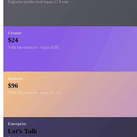
Doğrudan krediler kredi başına 1,5 $ tutar.
Creator
$24
Yıllık faturalandırılır - bugün $288.
Business
$96
Yıllık faturalandırılır - bugün $1,152.
Enterprise
Let’s Talk