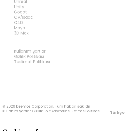
Unreal
Unity
Godot
OV/Isaac
C4D
Maya
3D Max
YASAL
Kullanım Şartları
Gizlilik Politikası
Teslimat Politikası
Bize Ulaşın
© 2026 Deemos Corporation. Tüm hakları saklıdır
Kullanım Şartları
Gizlilik Politikası
Yerine Getirme Politikası
Türkçe