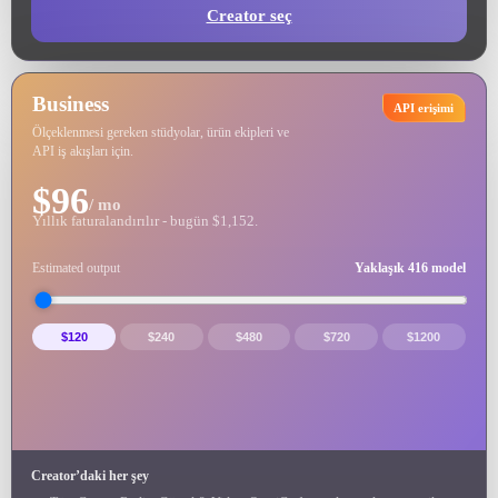
Creator seç
Business
API erişimi
Ölçeklenmesi gereken stüdyolar, ürün ekipleri ve
API iş akışları için.
$96
/ mo
Yıllık faturalandırılır - bugün $1,152.
Estimated output
Yaklaşık 416 model
$120
$240
$480
$720
$1200
Creator’daki her şey