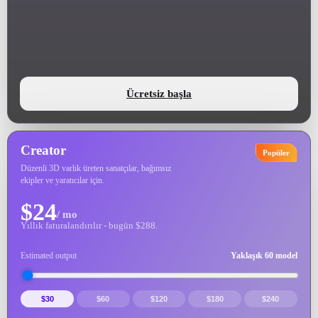
ComfyUI
Stiller
Abstract
Anime
Ücretsiz başla
Fantasy
Flat
Creator
Industrial
Isometric
Popüler
Düzenli 3D varlık üreten sanatçılar, bağımsız
ekipler ve yaratıcılar için.
Minimalist
Modern
$24
/ mo
Pixel Art
Realistic
Yıllık faturalandırılır - bugün $288.
Voxel
Estimated output
Yaklaşık 60 model
$30
$60
$120
$180
$240