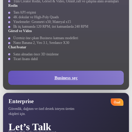
Tüm Creator Rodin, Görsel & Video, OmniCraft ve çalışma alanı avantajları
Rodin
Tam API erişimi
4K dokular ve High-Poly Quads
Yinelemeler: Geometri x50; Materyal x15
İlk üç katmanda 120 RPM; üst katmanlarda 240 RPM
Görsel ve Video
Ücretsiz öne çıkan Business katmanı modelleri
Nano Banana 2, Veo 3.1, Seedance X30
ChatAvatar
Satın almadan önce 3D önizleme
Ticari lisans dahil
Business seç
Enterprise
Özel
Güvenlik, dağıtım ve özel destek isteyen üretim
ekipleri için.
Let’s Talk