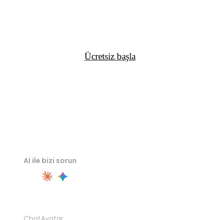
Rodin ile ücretsiz başlayın; daha fazla kredi, API erişimi
veya ekip iş akışı gerektiğinde yükseltin.
Ücretsiz başla
AI ile bizi sorun
ÜRÜN
ChatAvatar