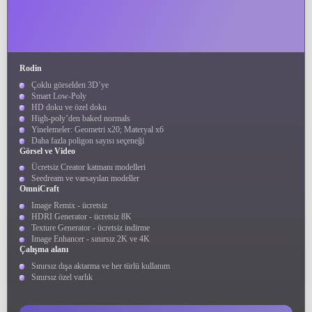
Rodin
Çoklu görselden 3D’ye
Smart Low-Poly
HD doku ve özel doku
High-poly’den baked normals
Yinelemeler: Geometri x20; Materyal x6
Daha fazla poligon sayısı seçeneği
Görsel ve Video
Ücretsiz Creator katmanı modelleri
Seedream ve varsayılan modeller
OmniCraft
Image Remix - ücretsiz
HDRI Generator - ücretsiz 8K
Texture Generator - ücretsiz indirme
Image Enhancer - sınırsız 2K ve 4K
Çalışma alanı
Sınırsız dışa aktarma ve her türlü kullanım
Sınırsız özel varlık