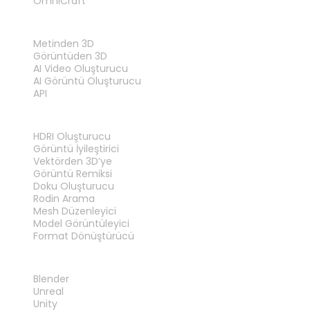
OmniCraft
ÖZELLIKLER
Metinden 3D
Görüntüden 3D
AI Video Oluşturucu
AI Görüntü Oluşturucu
API
ARAÇLAR
HDRI Oluşturucu
Görüntü İyileştirici
Vektörden 3D’ye
Görüntü Remiksi
Doku Oluşturucu
Rodin Arama
Mesh Düzenleyici
Model Görüntüleyici
Format Dönüştürücü
EKLENTILER
Blender
Unreal
Unity