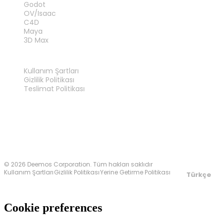
Godot
OV/Isaac
C4D
Maya
3D Max
YASAL
Kullanım Şartları
Gizlilik Politikası
Teslimat Politikası
Bize Ulaşın
© 2026 Deemos Corporation. Tüm hakları saklıdır
Kullanım Şartları
Gizlilik Politikası
Yerine Getirme Politikası
Türkçe
Cookie preferences