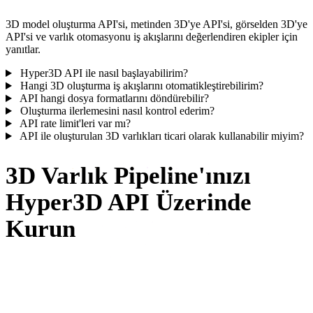
3D model oluşturma API'si, metinden 3D'ye API'si, görselden 3D'ye
API'si ve varlık otomasyonu iş akışlarını değerlendiren ekipler için
yanıtlar.
Hyper3D API ile nasıl başlayabilirim?
Hangi 3D oluşturma iş akışlarını otomatikleştirebilirim?
API hangi dosya formatlarını döndürebilir?
Oluşturma ilerlemesini nasıl kontrol ederim?
API rate limit'leri var mı?
API ile oluşturulan 3D varlıkları ticari olarak kullanabilir miyim?
3D Varlık Pipeline'ınızı
Hyper3D API Üzerinde
Kurun
Prompt'ları, görselleri ve yaratıcı iş akışlarını; ürününüz,
platformunuz veya prodüksiyon ekibiniz için ölçeklenebilir
3D oluşturma işlerine dönüştürün.