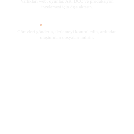
Varlıkları web, oyunlar, AR, DCC ve prodüksiyon
ComfyUI
incelemesi için dışa aktarın.
21
Stiller
Asenkron Durum Akışı
Görevleri gönderin, ilerlemeyi kontrol edin, ardından
Abstract
Anime
Cartoon
Cel-Shaded
oluşturulan dosyaları indirin.
Fantasy
Flat
Gothic
Hand-Painted
Industrial
Isometric
Low Poly
Medieval
Minimalist
Modern
Organic
Photorealistic
Pixel Art
Realistic
Retro
Stylized
Voxel