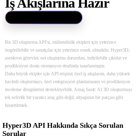
İş Akışlarına Hazır
Satış Ekibiyle İletişime Geçin
Bir 3D oluşturma API'si, mühendislik ekipleri için yeterince
öngörülebilir ve sanatçılar için yeterince esnek olmalıdır. Hyper3D;
asenkron görevler, net oluşturma durumları, indirilebilir çıktılar ve
prodüksiyon dostu otomasyon etrafında tasarlanmıştır.
Daha büyük ekipler için API erişimi; özel iş akışlarını, daha yüksek
hacimli oluşturmayı, özel entegrasyon planlamasını ve prodüksiyon
inceleme döngülerini destekleyebilir. Amaç basit: AI 3D oluşturmayı
tek seferlik bir yaratıcı araç gibi değil, altyapının bir parçası gibi
hissettirmek.
Hyper3D API Hakkında Sıkça Sorulan
Sorular