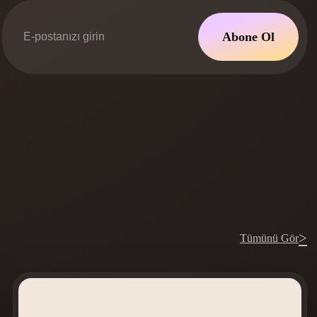
Automotive
Design
Abone Ol
Character
Design
21
>
Flat
Gothic
Tümünü Gör
Minimalist
Modern