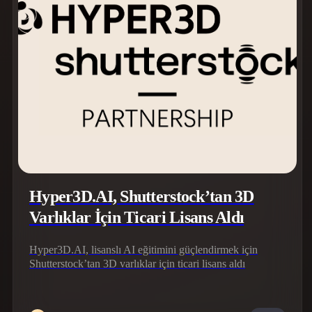
Stylized
Voxel
Hyper3D.AI, Shutterstock’tan 3D
Varlıklar İçin Ticari Lisans Aldı
Hyper3D.AI, lisanslı AI eğitimini güçlendirmek için
Shutterstock’tan 3D varlıklar için ticari lisans aldı