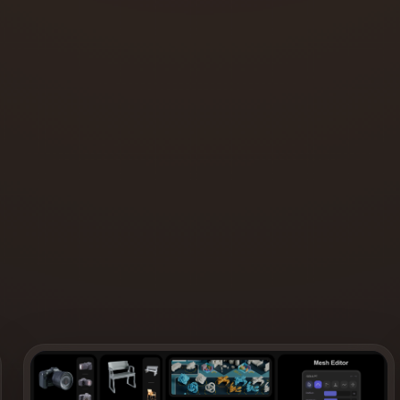
Game
n
Development
ce
VR/AR
Mechanical
Engineering
ot
Maya
3DS Max
ComfyUI
oon
Cel-Shaded
Fantasy
tric
Low Poly
Medieval