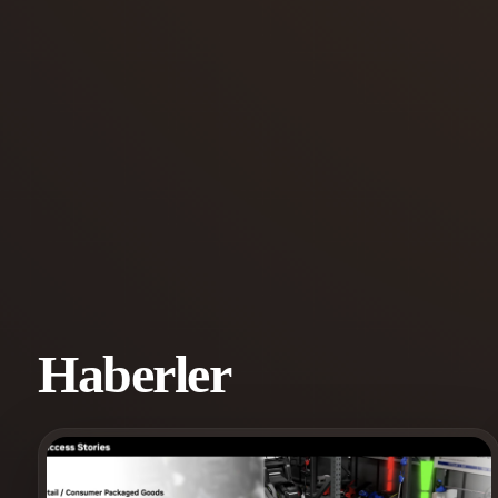
Kullanım Alanları
3D Printing
Animatio
NFT Creation
E-commer
Jewelry
Metaverse
Design
Eklentiler
Blender
Unity
Unreal
God
Stiller
Haberler
Abstract
Anime
Cart
Hand-Painted
Industrial
Isome