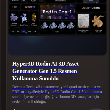
 Art
Realistic
Retro
Hyper3D Rodin AI 3D Asset
Generator Gen 1.5 Resmen
Kullanıma Sunuldu
Deemos Tech, 4B+ parametre, yerel quad mesh çıktısı ve
PBR materyalleriyle Hyper3D Rodin Gen 1.5’i kullanıma
sundu. İşte nelerin değiştiği ve bunun 3D sanatçıları için
neden önemli olduğu.