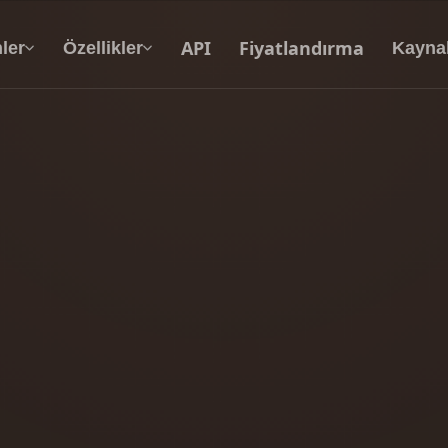
API
Fiyatlandırma
ler
Özellikler
Kayna
Metinden 3D’ye
Metin isteminden 3D nesneye — anında.
API
Yaratıcı yapay zekamızı uygulamanıza ya da iş
akışınıza entegre edin.
 Doku Oluşturucu
3D Model Arama Motoru
 HDRI Oluşturucu
SVG’den 3D’ye Dönüştürücü