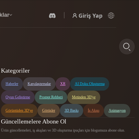
Giriş Yap
klar
Yapay Zeka Video Oluşturucu
Yapay zekayla metinden ya da görsellerden
Kategoriler
video oluşturun.
Haberler
Karşılaştırmalar
XR
AI Doku Oluşturma
Oyun Geliştirme
Prompt Rehberi
Metinden 3D'ye
Görüntüden 3D'ye
Görüşler
3D Baskı
İş Akışı
Animasyon
Güncellemelere Abone Ol
3D Mesh Düzenleyici
Ürün güncellemeleri, iş akışları ve 3D oluşturma ipuçları için blogumuza abone olun.