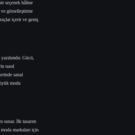
bir seçenek hâline
 ve görselleştirme
raçlar içerir ve geniş
 yazılımdır. Gücü,
in nasıl
zerinde sanal
 büyük moda
 sunar. İlk tasarım
 moda markaları için