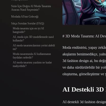
Organic
Photorealistic
Pixel
Sizin İçin Doğru AI Moda Tasarımı
Aracını Nasıl Seçersiniz?
Modada AI'nın Geleceği
Sıkça Sorulan Sorular (FAQ)
Moda tasarımı için en iyi AI
hangisidir?
# 3D Moda Tasarımı: AI Dest
AI, moda için 3D modellemede nasıl
kullanılır?
AI moda tasarımcılarının yerini alabilir
Moda endüstrisi, yapay zekân
mi?
akışlarını benimsedikçe, yalnı
Moda tasarımında AI kullanmanın
faydaları nelerdir?
3d fashion design ai, bu deği
AI moda tasarımı yazılımı ne kadar
maliyetlidir?
ve daha sürdürülebilir bir yo
oluşturma, görselleştirme ve 
AI Destekli 3D
AI destekli 3d fashion design