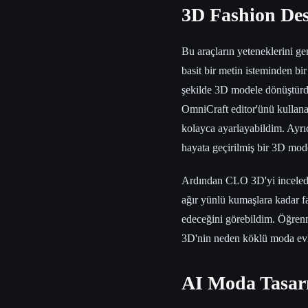
3D Fashion Des
Bu araçların yeteneklerini g
basit bir metin isteminden bi
şekilde 3D modele dönüştürd
OmniCraft editor'ünü kullanar
kolayca ayarlayabildim. Ayr
hayata geçirilmiş bir 3D mod
Ardından CLO 3D'yi inceledim
ağır yünlü kumaşlara kadar f
edeceğini görebildim. Öğrenm
3D'nin neden köklü moda evle
AI Moda Tasarı