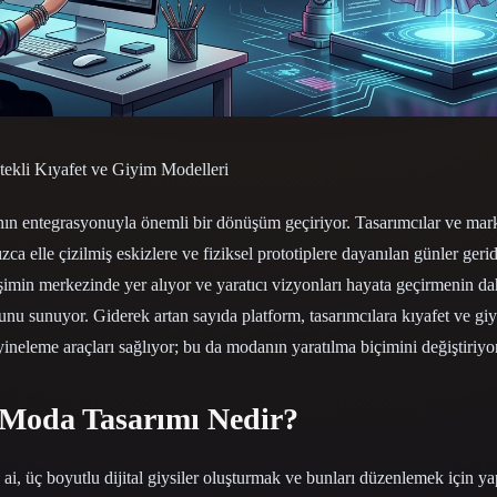
 Art
Realistic
Retro
ekli Kıyafet ve Giyim Modelleri
ın entegrasyonuyla önemli bir dönüşüm geçiriyor. Tasarımcılar ve markal
zca elle çizilmiş eskizlere ve fiziksel prototiplere dayanılan günler gerid
şimin merkezinde yer alıyor ve yaratıcı vizyonları hayata geçirmenin dah
lunu sunuyor. Giderek artan sayıda platform, tasarımcılara kıyafet ve gi
yineleme araçları sağlıyor; bu da modanın yaratılma biçimini değiştiriyo
 Moda Tasarımı Nedir?
 ai, üç boyutlu dijital giysiler oluşturmak ve bunları düzenlemek için y