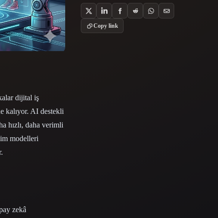
Stylized
Voxel
Copy link
ar dijital iş
e kalıyor. AI destekli
a hızlı, daha verimli
yim modelleri
r.
apay zekâ