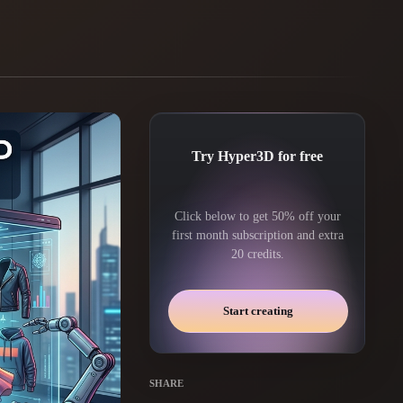
Automotive
Design
Character
Design
Try Hyper3D for free
Click below to get 50% off your
first month subscription and extra
20 credits.
21
Flat
Gothic
Start creating
Minimalist
Modern
SHARE