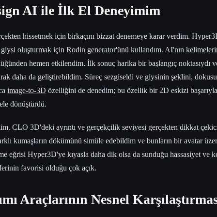
ign AI ile İlk El Deneyimim
erçekten hissetmek için birkaçını bizzat denemeye karar verdim. Hyper3
r giysi oluşturmak için
Rodin
generator'ünü kullandım. AI'nın kelimelerim
üğünden hemen etkilendim. İlk sonuç harika bir başlangıç noktasıydı
ak daha da geliştirebildim. Süreç sezgiseldi ve giysinin şeklini, dokus
ıca
image-to-3D
özelliğini de denedim; bu özellik bir 2D eskizi başarıyl
ele dönüştürdü.
. CLO 3D'deki ayrıntı ve gerçekçilik seviyesi gerçekten dikkat çekici
arklı kumaşların dökümünü simüle edebildim ve bunların bir avatar üzer
e eğrisi Hyper3D'ye kıyasla daha dik olsa da sunduğu hassasiyet ve k
rinin favorisi olduğu çok açık.
mı Araçlarının Nesnel Karşılaştırmas