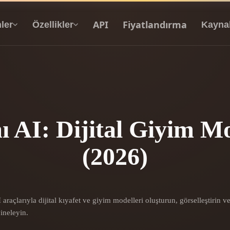
API
Fiyatlandırma
ler
Özellikler
Kayna
Metinden 3D’ye
Metin isteminden 3D nesneye — anında.
 AI: Dijital Giyim Mo
API
(2026)
Yaratıcı yapay zekamızı uygulamanıza ya da iş
akışınıza entegre edin.
 Doku Oluşturucu
3D Model Arama Motoru
raçlarıyla dijital kıyafet ve giyim modelleri oluşturun, görselleştirin v
ineleyin.
 HDRI Oluşturucu
SVG’den 3D’ye Dönüştürücü