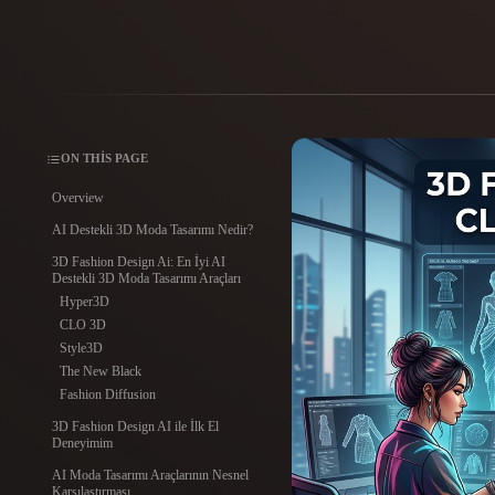
Kullanım Alanları
3D Printing
Animatio
NFT Creation
E-commer
Jewelry
Metaverse
ON THIS PAGE
Design
Overview
Eklentiler
AI Destekli 3D Moda Tasarımı Nedir?
Blender
Unity
Unreal
God
3D Fashion Design Ai: En İyi AI
Destekli 3D Moda Tasarımı Araçları
Hyper3D
Stiller
CLO 3D
Style3D
Abstract
Anime
Cart
The New Black
Fashion Diffusion
3D Fashion Design AI ile İlk El
Hand-Painted
Industrial
Isome
Deneyimim
AI Moda Tasarımı Araçlarının Nesnel
Karşılaştırması