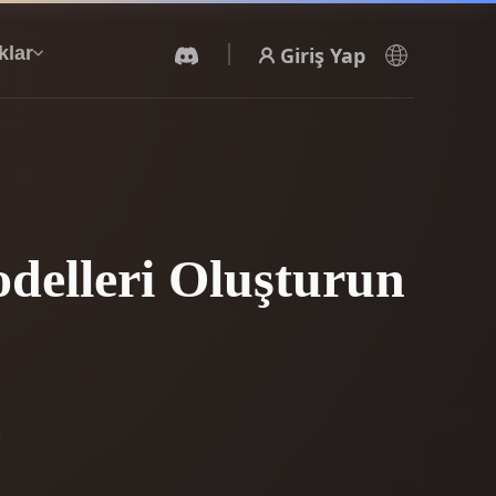
Giriş Yap
klar
Yapay Zeka Video Oluşturucu
Yapay zekayla metinden ya da görsellerden
video oluşturun.
delleri Oluşturun
3D Mesh Düzenleyici
e