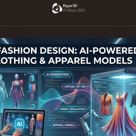
Hyper3D
Game
23 Mayıs 2026
n
Development
ce
VR/AR
Mechanical
Engineering
ot
Maya
3DS Max
ComfyUI
oon
Cel-Shaded
Fantasy
tric
Low Poly
Medieval