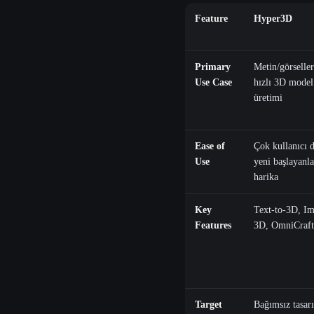
Feature
Hyper3D
Primary
Metin/görselle
Use Case
hızlı 3D model
üretimi
Ease of
Çok kullanıcı d
Use
yeni başlayanla
harika
Key
Text-to-3D, Im
Features
3D, OmniCraft
Target
Bağımsız tasarı