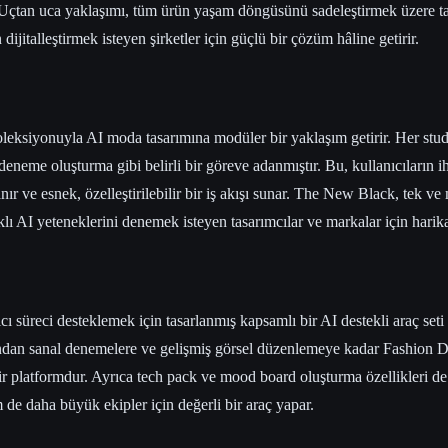
. Uçtan uca yaklaşımı, tüm ürün yaşam döngüsünü sadeleştirmek üzere ta
jitalleştirmek isteyen şirketler için güçlü bir çözüm hâline getirir.
eksiyonuyla AI moda tasarımına modüler bir yaklaşım getirir. Her stud
eneme oluşturma gibi belirli bir göreve adanmıştır. Bu, kullanıcıların i
nır ve esnek, özelleştirilebilir bir iş akışı sunar. The New Black, tek ve
lı AI yeteneklerini denemek isteyen tasarımcılar ve markalar için harika
ı süreci desteklemek için tasarlanmış kapsamlı bir AI destekli araç seti 
ından sanal denemelere ve gelişmiş görsel düzenlemeye kadar Fashion 
bir platformdur. Ayrıca tech pack ve mood board oluşturma özellikleri de
 de daha büyük ekipler için değerli bir araç yapar.