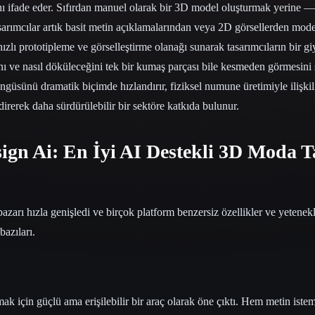
ını ifade eder. Sıfırdan manuel olarak bir 3D model oluşturmak yerine —
asarımcılar artık basit metin açıklamalarından veya 2D görsellerden mod
hızlı prototipleme ve görselleştirme olanağı sunarak tasarımcıların bir gi
nı ve nasıl döküleceğini tek bir kumaş parçası bile kesmeden görmesini 
güsünü dramatik biçimde hızlandırır, fiziksel numune üretimiyle ilişkili 
direrek daha sürdürülebilir bir sektöre katkıda bulunur.
ign Ai: En İyi AI Destekli 3D Moda T
 pazarı hızla genişledi ve birçok platform benzersiz özellikler ve yetene
bazıları.
 için güçlü ama erişilebilir bir araç olarak öne çıktı. Hem metin ist