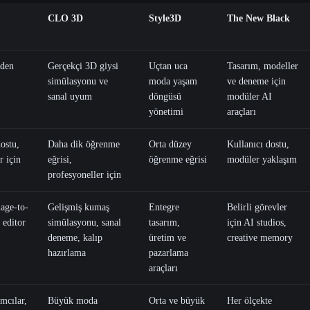
CLO 3D
Style3D
The New Black
rden
Gerçekçi 3D giysi
Uçtan uca
Tasarım, modeller
simülasyonu ve
moda yaşam
ve deneme için
sanal uyum
döngüsü
modüler AI
yönetimi
araçları
ostu,
Daha dik öğrenme
Orta düzey
Kullanıcı dostu,
r için
eğrisi,
öğrenme eğrisi
modüler yaklaşım
profesyoneller için
age-to-
Gelişmiş kumaş
Entegre
Belirli görevler
 editor
simülasyonu, sanal
tasarım,
için AI studios,
deneme, kalıp
üretim ve
creative memory
hazırlama
pazarlama
araçları
mcılar,
Büyük moda
Orta ve büyük
Her ölçekte