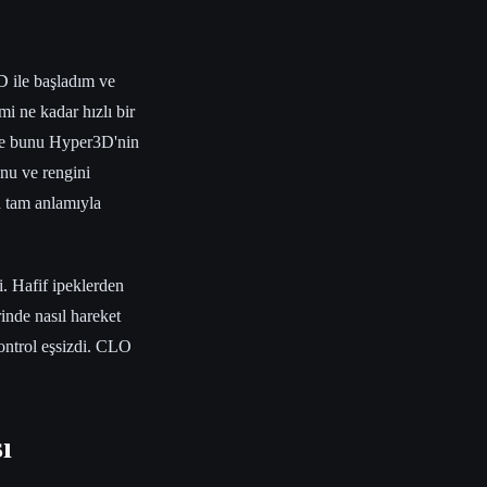
D ile başladım ve
i ne kadar hızlı bir
 ve bunu Hyper3D'nin
unu ve rengini
a tam anlamıyla
. Hafif ipeklerden
inde nasıl hareket
ontrol eşsizdi. CLO
ı