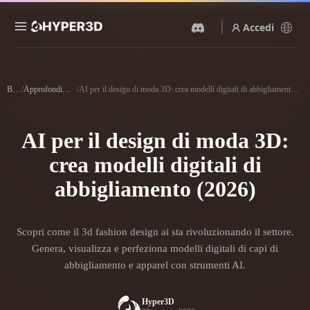
Accedi
Prodotti
Funzionalità
Blog
/
Approfondimenti
/
AI per il design di moda 3D: crea modelli digitali di abbigliamento (2026)
Rodin
ChatAvatar
API
Da Immagine A 3D
Da Testo A 3D
AI per il design di moda 3D:
Prezzi
Carica un'immagine, ottieni
Dal prompt di testo
un oggetto 3D all'istante.
all'oggetto 3D — all'istante.
crea modelli digitali di
Risorse
Generatore Di Immagini IA
abbigliamento (2026)
Generatore Video IA
Genera immagini di alta
Crea video da testo o
qualità da un semplice
immagini con l'AI.
prompt.
Community
Scopri come il 3d fashion design ai sta rivoluzionando il settore.
API
Genera, visualizza e perfeziona modelli digitali di capi di
Integra la nostra AI creativa
nella tua app o nel tuo flusso
abbigliamento e apparel con strumenti AI.
Storia
Ricerca
Blog
di lavoro.
OmniCraft
Hyper3D