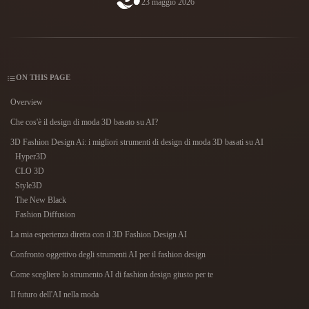
23 maggio 2026
Casi D'uso
Remix immagini IA
Generatore HDRI IA
Editor mesh 3D
3D Printing
Animation
Miglioratore immagini IA
Motore di ricerca per modelli 3D
Game
Automotive
Generatore di texture IA
Convertitore da SVG a 3D
Development
Design
ON THIS PAGE
NFT Creation
E-commerce
Overview
Character
Che cos'è il design di moda 3D basato su AI?
VR/AR
Design
3D Fashion Design Ai: i migliori strumenti di design di moda 3D basati su AI
Metaverse
Jewelry Design
Hyper3D
CLO 3D
Mechanical
Style3D
Engineering
The New Black
Fashion Diffusion
Plug-In
La mia esperienza diretta con il 3D Fashion Design AI
Blender
Unity
Unreal
Confronto oggettivo degli strumenti AI per il fashion design
Come scegliere lo strumento AI di fashion design giusto per te
Godot
Maya
3DS Max
Il futuro dell'AI nella moda