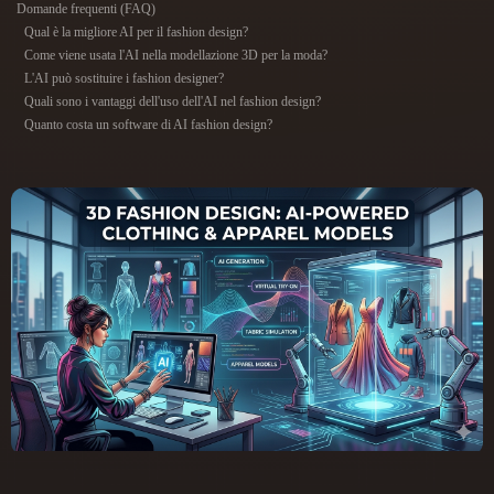
Domande frequenti (FAQ)
ComfyUI
Qual è la migliore AI per il fashion design?
Come viene usata l'AI nella modellazione 3D per la moda?
21
Stili
L'AI può sostituire i fashion designer?
Quali sono i vantaggi dell'uso dell'AI nel fashion design?
Abstract
Anime
Cartoon
Cel-Shaded
Quanto costa un software di AI fashion design?
Fantasy
Flat
Gothic
Hand-Painted
Industrial
Isometric
Low Poly
Medieval
Minimalist
Modern
Organic
Photorealistic
Pixel Art
Realistic
Retro
Stylized
Voxel