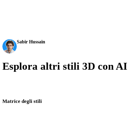
AI 3D just hit a new threshold. Rodin Gen-2.5: Geometry in
3D becomes an actual pipeline tool.
Sabir Hussain
AI & Tech Enthusiast
Esplora altri stili 3D con AI
Confronta direzioni visive vicine e scegli lo stile più adatto alla tua
pipeline.
Matrice degli stili
Link diretti tra pagine di stili 3D AI.
Low Poly