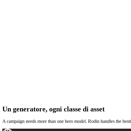
ComfyUI
Stili
Abstract
Fantasy
Industrial
Minimalist
Pixel Art
Voxel
Un generatore, ogni classe di asset
A campaign needs more than one hero model. Rodin handles the besti
Creatures & monsters