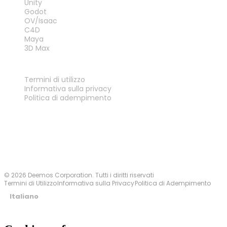
Unity
Godot
OV/Isaac
C4D
Maya
3D Max
LEGALE
Termini di utilizzo
Informativa sulla privacy
Politica di adempimento
Contattaci
© 2026 Deemos Corporation. Tutti i diritti riservati
Termini di Utilizzo
Informativa sulla Privacy
Politica di Adempimento
Italiano