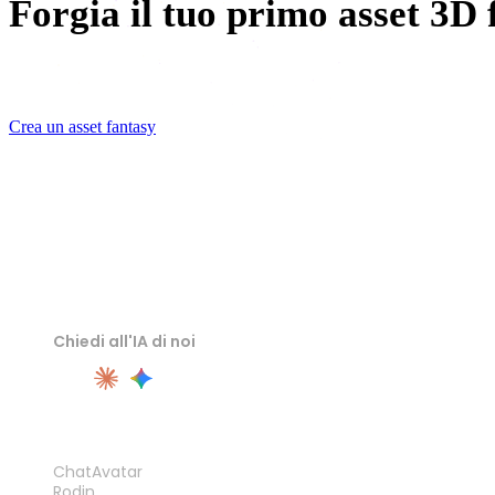
Forgia il tuo primo asset 3D 
Describe the creature, the blade, or the ruin. Rodin builds t
Crea un asset fantasy
Chiedi all'IA di noi
PRODOTTO
ChatAvatar
Rodin