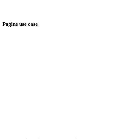
Show 9 more
Pagine use case
Collega le scelte di stile agli obiettivi di produzione.
Sviluppo giochi
E-commerce
Stampa 3D
Animazione
VR / AR
Character design