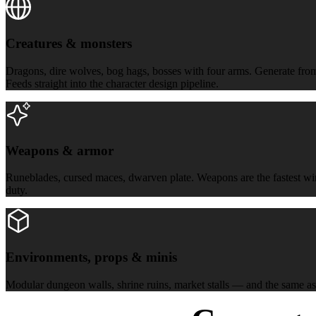
Creatures & monsters
Dragons, dire wolves, bog hags, bosses with four arms. Generate from a 
Feeds straight into the character design pipeline.
Weapons & armor
Weapons & armor
Runeblades, cursed maces, dwarven plate. Weapons are the fastest win 
duty.
Environments, props & minis
Environments, props & minis
Modular dungeon walls, shrine ruins, market stalls — and the same as