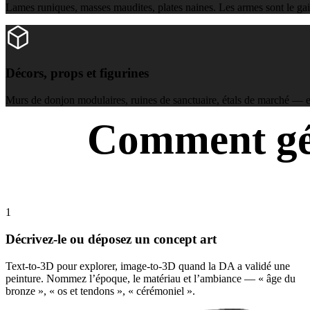
Lames runiques, masses maudites, plates naines. Les armes sont le gain 
Décors, props et figurines
Décors, props et figurines
Murs de donjon modulaires, ruines de sanctuaire, étals de marché — et
Comment gén
De la note de lore
1
Décrivez-le ou déposez un concept art
Text-to-3D pour explorer, image-to-3D quand la DA a validé une
peinture. Nommez l’époque, le matériau et l’ambiance — « âge du
bronze », « os et tendons », « cérémoniel ».