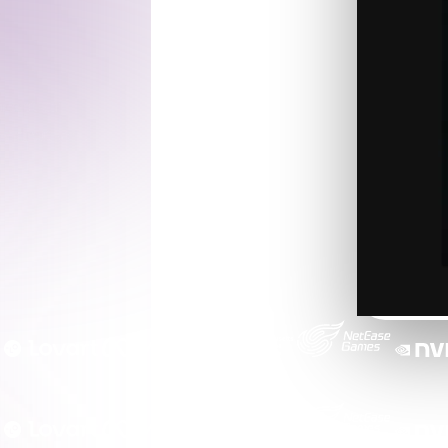
Game
n
Development
ce
VR/AR
cept art :
s droit vers
Mechanical
Engineering
ot
Maya
3DS Max
ComfyUI
oon
Cel-Shaded
Fantasy
tric
Low Poly
Medieval