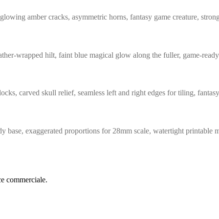
glowing amber cracks, asymmetric horns, fantasy game creature, strong
ather-wrapped hilt, faint blue magical glow along the fuller, game-read
s, carved skull relief, seamless left and right edges for tiling, fantas
y base, exaggerated proportions for 28mm scale, watertight printable m
nce commerciale.