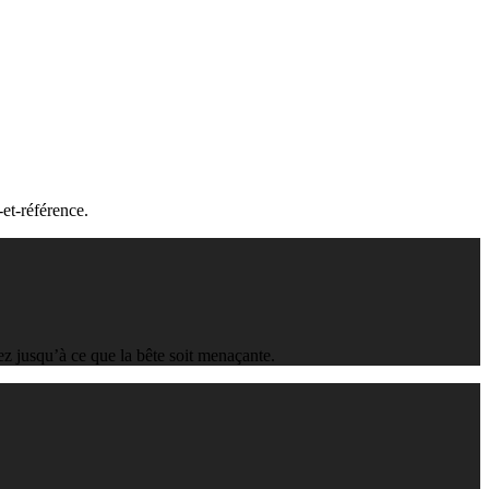
Stylized
Voxel
et-référence.
rez jusqu’à ce que la bête soit menaçante.