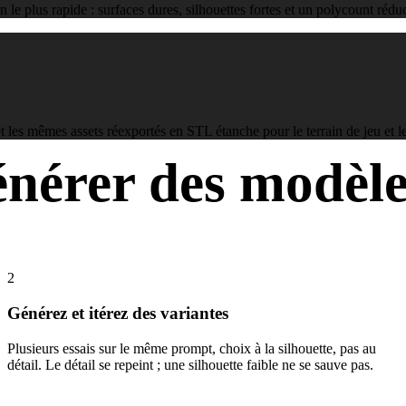
le plus rapide : surfaces dures, silhouettes fortes et un polycount rédu
 les mêmes assets réexportés en STL étanche pour le terrain de jeu et 
érer des modèle
 à l’asset prêt pour le moteur. La boucle est assez rapide pour tourner p
2
Générez et itérez des variantes
Plusieurs essais sur le même prompt, choix à la silhouette, pas au
détail. Le détail se repeint ; une silhouette faible ne se sauve pas.