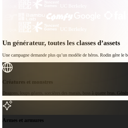
Organic
Photorealistic
Pixel
Un générateur, toutes les classes d’assets
Une campagne demande plus qu’un modèle de héros. Rodin gère le bes
Créatures et monstres
Créatures et monstres
Dragons, loups géants, sorcières des marais, boss à quatre bras. Génére
Armes et armures
Armes et armures