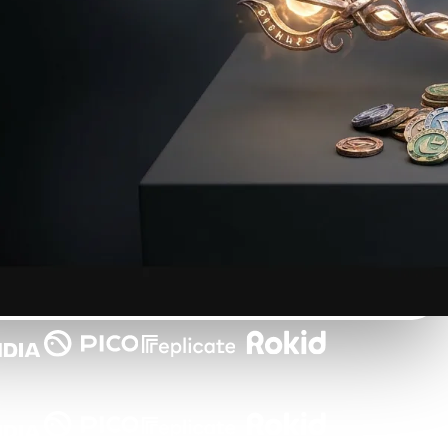
Automotive
Design
Character
Design
21
Flat
Gothic
Minimalist
Modern