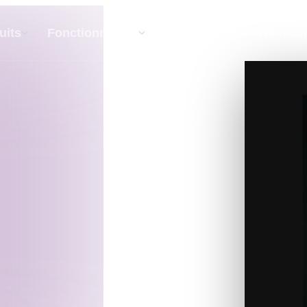
API
Tarifs
uits
Fonctionnalités
Ressou
Texte Vers 3D
Du prompt textuel à l'objet 3D —
instantanément.
API
Intégrez notre IA créative à votre application
ou votre workflow.
xtures IA
Moteur de recherche de modèles 3D
I IA
Convertisseur SVG vers 3D