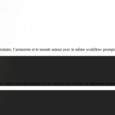
 Art
Realistic
Retro
tiaire, l’armurerie et le monde autour avec le même workflow prompt-
z depuis une description ou un concept art, vérifiez la silhouette et ité