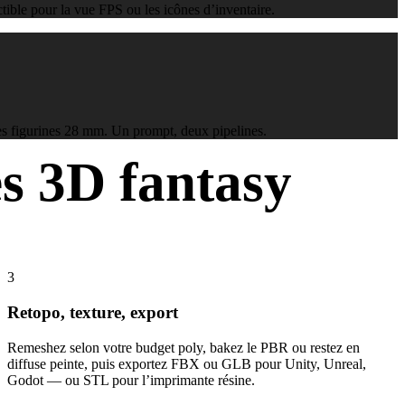
ctible pour la vue FPS ou les icônes d’inventaire.
les figurines 28 mm. Un prompt, deux pipelines.
s 3D fantasy
endant une réunion.
3
Retopo, texture, export
Remeshez selon votre budget poly, bakez le PBR ou restez en
diffuse peinte, puis exportez FBX ou GLB pour Unity, Unreal,
Godot — ou STL pour l’imprimante résine.