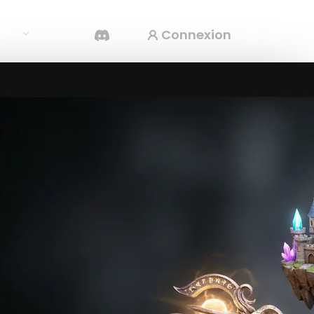
Connexion
rces
Générateur Vidéo IA
Créez des vidéos à partir de texte ou d'images
avec l'IA.
Éditeur de maillage 3D