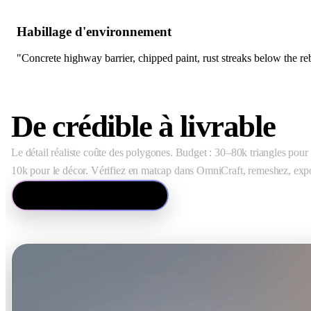
Habillage d'environnement
"Concrete highway barrier, chipped paint, rust streaks below the reba
De crédible à livrable
Le détail réaliste coûte des polygones. Budget : 30–80k triangles pour
10k pour le décor. Vérifiez en matcap dans OmniCraft, remeshez, expo
Ouvrir l'éditeur de mesh