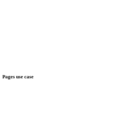
Fantasy
médiévaux
modernes
rétro
abstraits
Show 9 more
Pages use case
Reliez les choix de style aux objectifs de production.
Développement de jeux
E-commerce
Impression 3D