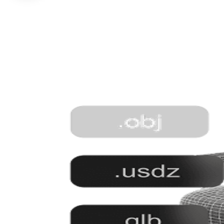
web, FBX/OBJ pour Unity, Unreal et Blender, USDZ pour l'AR iOS,
STL pour l'impression.