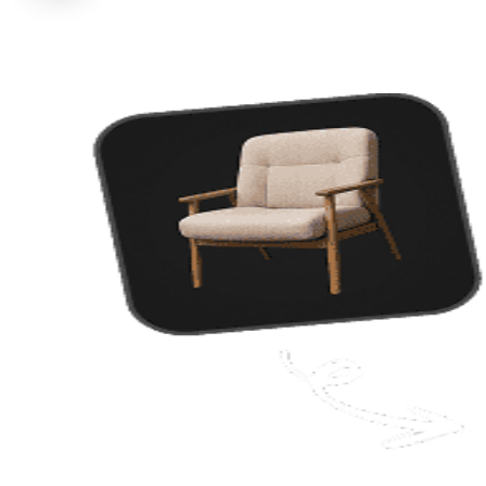
proportions et matériaux. Pas de photo ? Rédigez le prompt comme
une fiche produit.