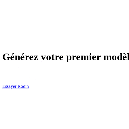
Animation
VR / AR
Character design
Générez votre premier modèl
Photographiez un objet sur votre bureau, passez-le dans Rodi
Essayer Rodin