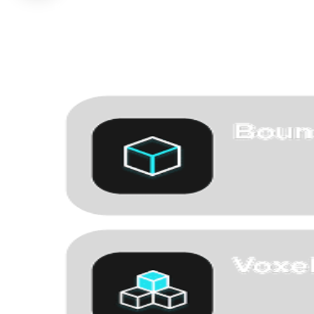
Faites-le tourner, zoomez où un acheteur zoomerait, régénérez si un
matériau sonne faux.