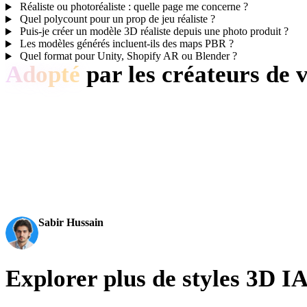
Réaliste ou photoréaliste : quelle page me concerne ?
Quel polycount pour un prop de jeu réaliste ?
Puis-je créer un modèle 3D réaliste depuis une photo produit ?
Les modèles générés incluent-ils des maps PBR ?
Quel format pour Unity, Shopify AR ou Blender ?
Adopté
par les créateurs de v
Les créateurs utilisent Hyper3D pour transformer références et prompts
AI 3D just hit a new threshold. Rodin Gen-2.5: Geometry in
becomes an actual pipeline tool.
Sabir Hussain
AI & Tech Enthusiast
Explorer plus de styles 3D I