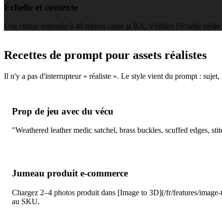
Échelle et contexte
Une chaise importée à 40 mètres casse la RA. Vérifiez l'échelle rée
Recettes de prompt pour assets réalistes
Il n'y a pas d'interrupteur « réaliste ». Le style vient du prompt : suje
Prop de jeu avec du vécu
"Weathered leather medic satchel, brass buckles, scuffed edges, stit
Jumeau produit e-commerce
Chargez 2–4 photos produit dans [Image to 3D](/fr/features/image-to
au SKU.