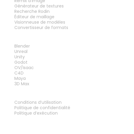
Remix d’image
Générateur de textures
Recherche Rodin
Éditeur de maillage
Visionneuse de modèles
Convertisseur de formats
PLUG-INS
Blender
Unreal
Unity
Godot
OV/Isaac
C4D
Maya
3D Max
MENTIONS LÉGALES
Conditions d’utilisation
Politique de confidentialité
Politique d’exécution
Contactez-nous