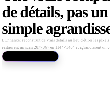
de détails, pas un
simple agrandiss
L'Enhancer reconstruit de vrais détails au lieu d'étirer les pixe
restaurent un scan 287×367 en 1144×1464 et agrandissent un co
Essayez avec votre image