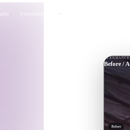
API
Tarifs
uits
Fonctionnalités
Ressou
Texte Vers 3D
AI ENHANC
Du prompt textuel à l'objet 3D —
Before / A
instantanément.
API
Intégrez notre IA créative à votre application
ou votre workflow.
xtures IA
Moteur de recherche de modèles 3D
I IA
Convertisseur SVG vers 3D
Before