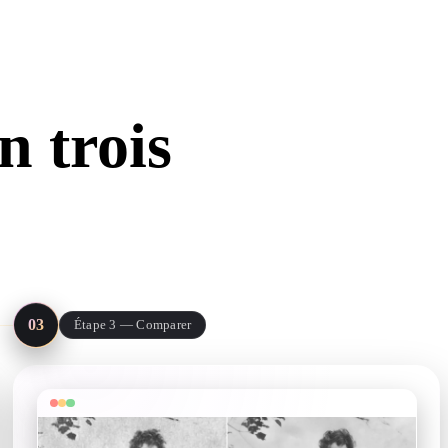
Stylized
Voxel
n trois
ut fonctionne
03
Étape 3 — Comparer