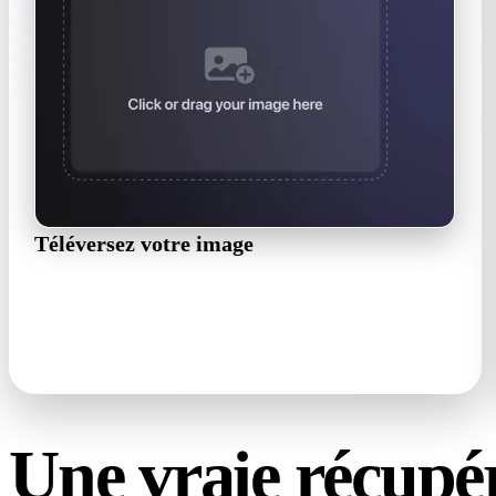
Téléversez votre image
Cliquez ou déposez une image dans la zone en pointillés.
Ajoutez-en plusieurs à la file latérale et passez de l'une à
l'autre à tout moment.
JPG · PNG · WebP · ≤3 MB · ≥128 px
Une vraie récupé