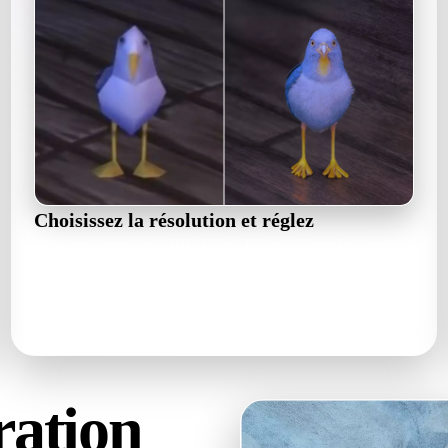
Choisissez la résolution et réglez
Choisissez une sortie HD, 2K ou 4K, puis dosez les curseurs
force de l'IA, similarité, dynamique et netteté jusqu'au bon
rendu.
HD · 2K · 4K · prompt & seed
ration