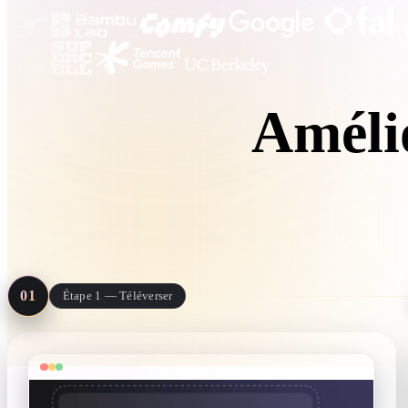
Organic
Photorealistic
Pixel
Amélio
Le vrai work
01
Étape 1 — Téléverser