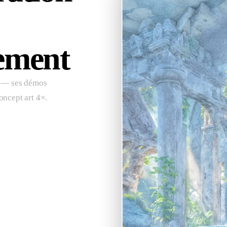
ement
ls — ses démos
ncept art 4×.