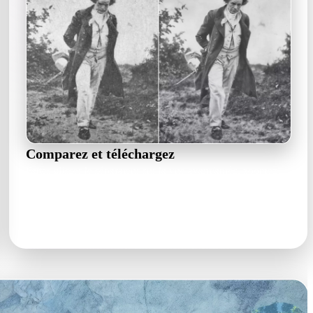
Comparez et téléchargez
Faites glisser le séparateur sur la vue avant/après, zoomez
sur les détails, puis téléchargez l'image améliorée en PNG.
0.2×–2.5× zoom · PNG