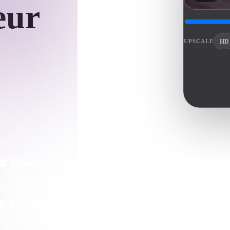
eur
Game
n
Development
HD
UPSCALE
ce
VR/AR
Mechanical
n nette
Engineering
encer —
ot
Maya
3DS Max
ComfyUI
oon
Cel-Shaded
Fantasy
tric
Low Poly
Medieval