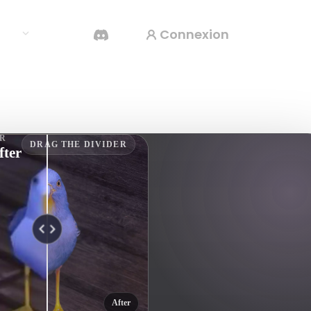
Connexion
rces
Générateur Vidéo IA
ER
DRAG THE DIVIDER
Créez des vidéos à partir de texte ou d'images
fter
avec l'IA.
Éditeur de maillage 3D
After