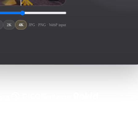
Automotive
Design
Character
2K
4K
JPG · PNG · WebP input
Design
21
Flat
Gothic
Minimalist
Modern