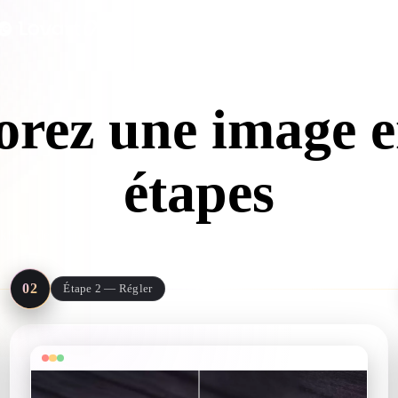
 Art
Realistic
Retro
rez une image e
étapes
flow de l'outil Enhancer : téléverser, régler, comparer, télécharger. To
dans le navigateur.
02
Étape 2 — Régler