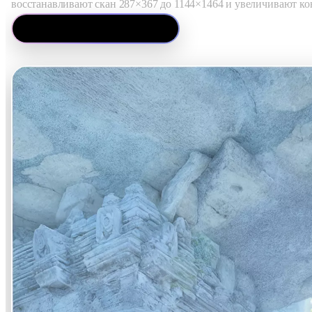
восстанавливают скан 287×367 до 1144×1464 и увеличивают конц
Try It on Your Own Image