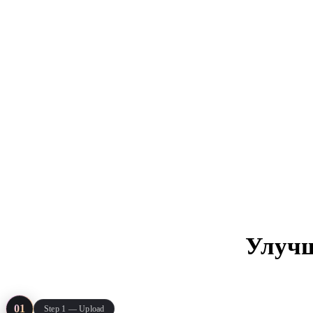
ComfyUI
Стили
Abstract
Anime
Fantasy
Flat
Industrial
Isometric
Minimalist
Modern
Pixel Art
Realistic
Улучш
Voxel
Реальный проц
01
Step 1 — Upload