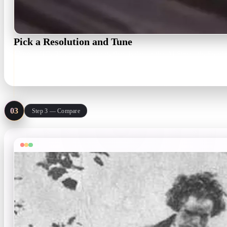
Pick a Resolution and Tune
Choose HD, 2K, or 4K output, then balance the AI Strength, Similar
HD · 2K · 4K · prompt & seed
03
Step 3 — Compare