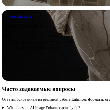
Photo Restoration
Realistic Style
Photo Restoration
Recover old photos and scanned artwork. A
high Similarity setting keeps the result faithful
while clarity and detail improve.
Часто задаваемые вопросы
Ответы, основанные на реальной работе Enhancer: форматы, ог
What does the AI Image Enhancer actually do?