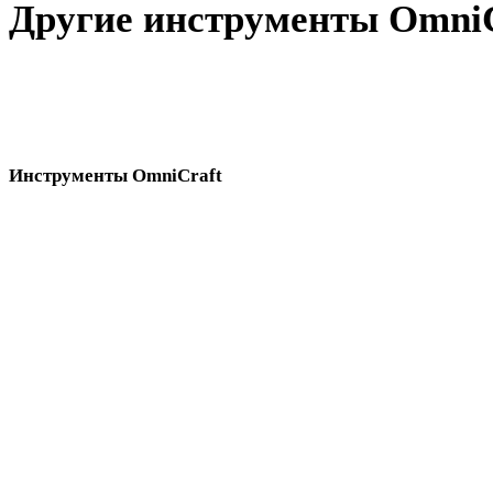
Другие инструменты OmniC
Переходите между инструментами Hyper3D OmniCraft для
изображений, текстур, HDRI, поиска, SVG-конвертации и
очистки мешей.
Инструменты OmniCraft
Используйте эти браузерные инструменты вместе при подготовке 3D-ас
Генератор AI-текстур
Генератор AI HDRI
AI-ремикс изображений
Поисковик 3D-моделей
Конвертер SVG в 3D