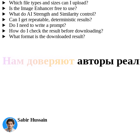
Which file types and sizes can I upload?
Is the Image Enhancer free to use?
What do AI Strength and Similarity control?
Can I get repeatable, deterministic results?
Do I need to write a prompt?
How do I check the result before downloading?
What format is the downloaded result?
Нам доверяют
авторы реал
Производственные команды используют Hyper3D, чтобы быстрее
AI 3D вышел на новый уровень. Rodin Gen-2.5 дает быс
Sabir Hussain
Энтузиаст ИИ и технологий