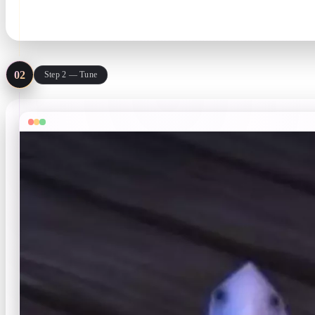
JPG · PNG · WebP · ≤3 MB · ≥128 px
02
Step 2 — Tune