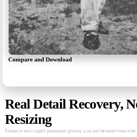
Compare and Download
Drag the divider across the before/after view, zoom in to inspect 
0.2×–2.5× zoom · PNG
Real Detail Recovery, N
Resizing
Enhancer воссоздаёт реальные детали, а не растягивает пиксели