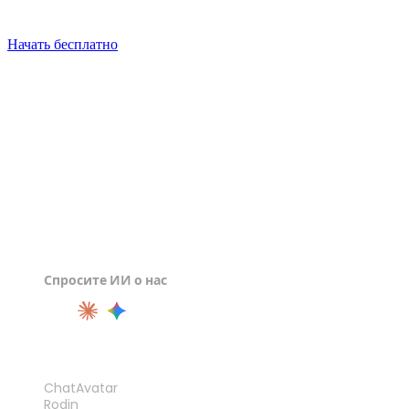
Ваша следующая 3D-модель начинается с одного изобра
Начать бесплатно
Спросите ИИ о нас
ПРОДУКТ
ChatAvatar
Rodin