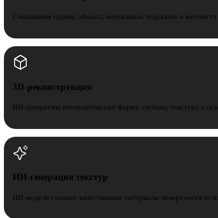
Считывание границ объекта, визуальных подсказок и контекста
3D-реконструкция
ИИ-алгоритмы интерпретируют форму, глубину, текстуру и осв
ИИ-генерация текстур
ИИ-модели создают качественные материалы поверхности из и