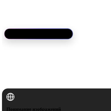
Hyper3D Rodin разработан командой, стоящей за CLAY и CAST
отмеченной наградой SIGGRAPH Best Paper. Именно эта научна
нашему преобразованию изображения в 3D давать чистую топ
геометрию и PBR-текстуры, созданные для реальных продакшен
только для быстрых превью.
Попробовать Rodin бесплатно
Понимание изображений