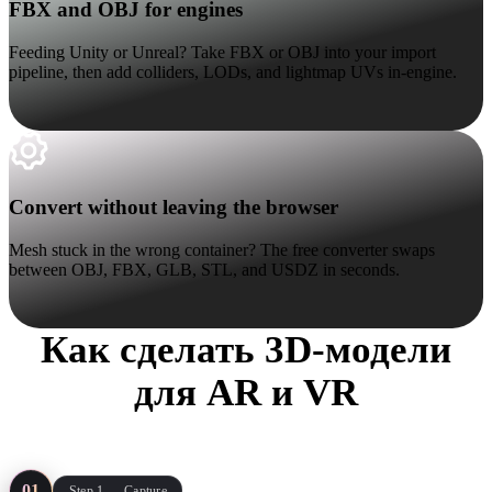
FBX and OBJ for engines
Feeding Unity or Unreal? Take FBX or OBJ into your import
pipeline, then add colliders, LODs, and lightmap UVs in-engine.
Convert without leaving the browser
Convert without leaving the browser
Mesh stuck in the wrong container? The free converter swaps
between OBJ, FBX, GLB, STL, and USDZ in seconds.
Как сделать 3D-модели
для AR и VR
Three steps from reference to headset. No DCC seat required — the
browser does the heavy lifting.
01
Step 1 — Capture