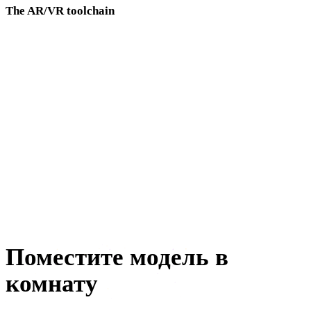
The AR/VR toolchain
Image to 3D
Text to 3D
Image to USDZ
Image to GLB
AI HDRI generator
3D mesh editor
Поместите модель в
комнату