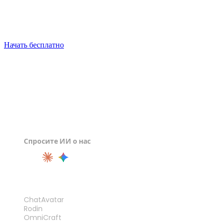
Generate your first AR-ready asset free, check it in the
browser, and export USDZ or GLB in minutes.
Начать бесплатно
Спросите ИИ о нас
ПРОДУКТ
ChatAvatar
Rodin
OmniCraft