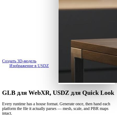
Сценарии Использования
AI-ремикс изображений
Превращайте фото товаров
3D Printing
AI-улучшение изображений
и концепты в 3D-ассеты
Game
для AR: предпросмотр в
Генератор AI-текстур
Development
браузере, экспорт USDZ
NFT Creation
для Quick Look или GLB
для WebXR, PBR-текстуры
VR/AR
включены.
Metaverse
Создать 3D-модель
Изображение в USDZ
Mechanical
Engineering
Плагины
GLB для WebXR, USDZ для Quick Look
Blender
Every runtime has a house format. Generate once, then hand each
Godot
platform the file it actually parses — mesh, scale, and PBR maps
intact.