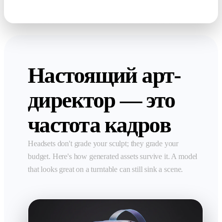
GLB · USDZ · FBX · OBJ
Настоящий арт-
директор — это
частота кадров
Headsets don't grade your sculpt; they grade your
budget. Here's how generated assets survive it. A model
that looks great on a turntable can still sink a scene.