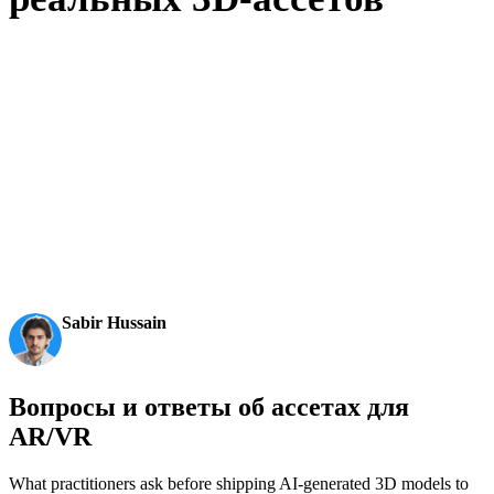
Создатели используют Hyper3D, чтобы превращать референсы
и промпты в редактируемые 3D-модели для экспорта.
AI 3D just hit a new threshold. Rodin Gen-2.5: Geometry
in ~4s, full model in ~5s, 10M+ polygons, clean structure,
production-ready outputs. This is the moment AI 3D
becomes an actual pipeline tool.
Sabir Hussain
AI & Tech Enthusiast
Вопросы и ответы об ассетах для
AR/VR
What practitioners ask before shipping AI-generated 3D models to