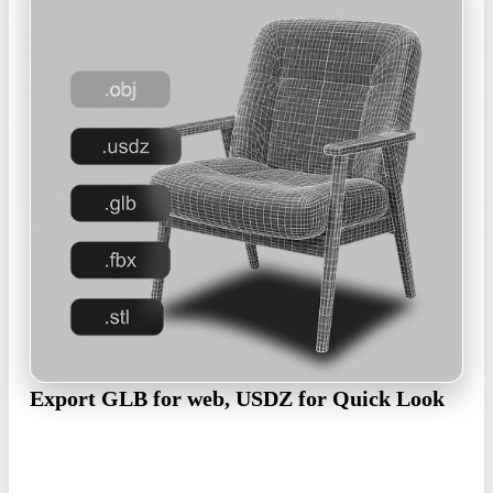
Export GLB for web, USDZ for Quick Look
Download GLB for WebXR and Android Scene Viewer, USDZ
for iOS and visionOS, or FBX and OBJ when the asset is
headed into Unity or Unreal.