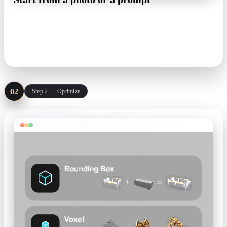
Feed Rodin product shots, concept art, or a text prompt. Multi-
image input helps it get the back of the object right, not just
the side you photographed.
image-to-3D · text-to-3D · multi-image
02
Step 2 — Optimize