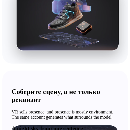
Соберите сцену, а не только
реквизит
VR sells presence, and presence is mostly environment.
The same account generates what surrounds the model.
A night sky from one sentence
A night sky from one sentence