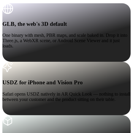
ComfyUI
GLB, the web's 3D default
Стили
GLB, the web's 3D default
Abstract
Anime
One binary with mesh, PBR maps, and scale baked in. Drop it into
Three.js, a WebXR scene, or Android Scene Viewer and it just
loads.
Fantasy
Flat
Industrial
Isometric
USDZ for iPhone and Vision Pro
Minimalist
Modern
USDZ for iPhone and Vision Pro
Pixel Art
Realistic
Safari opens USDZ natively in AR Quick Look — nothing to install
between your customer and the product sitting on their table.
Voxel
FBX and OBJ for engines