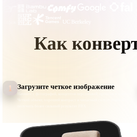
Organic
Photorealistic
Pixel
Как конвер
Загрузите исходное изображение, создайт
Загрузите четкое изображение
1
Начните с фотографий, концептов персонажей, пропсов и эскизов.
Четкий объект, хороший контраст и читаемый силуэт помогают
получить более сильный результат FBX.