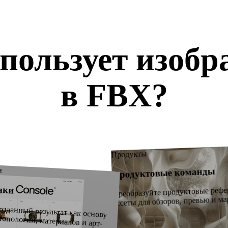
спользует изобр
в FBX?
роцессы Изображение в FBX для команд, которым быстро нужен 
результат из изображений.
Продукты
и
Продуктовые команды
ики
Преобразуйте продуктовые рефе
ассеты для обзоров, превью и ма
ьтат как основу для cleanup, ретопологии, материалов и арт-