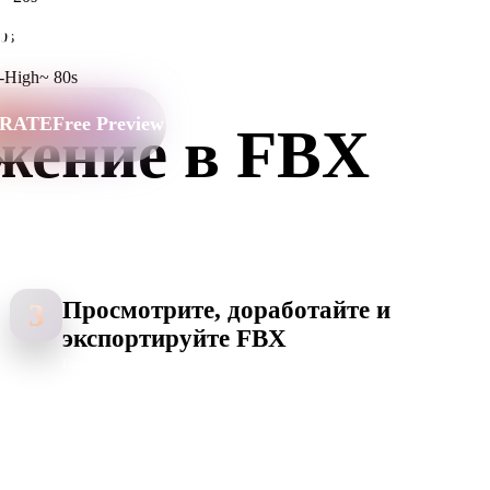
Stylized
Voxel
0s
-High
~
80s
RATE
Free Preview
жение в FBX
имационных пайплайнов, AR/VR-сцен и DCC-
Просмотрите, доработайте и
3
экспортируйте FBX
Проверьте результат, при необходимости настройте вывод и
экспортируйте FBX для игровых движков, анимационных
пайплайнов, AR/VR-сцен и DCC-инструментов.