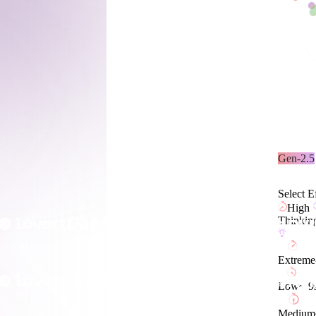
Game
n
Development
псы и эскизы в практичные ассеты FBX.
ce
VR/AR
ный вывод для игровых движков,
Mechanical
рументов.
Engineering
Gen-2.5
ot
Maya
3DS Max
ComfyUI
Select E
High
Thinking
oon
Cel-Shaded
Fantasy
Extrem
tric
Low Poly
Medieval
Low
~
9
Medium