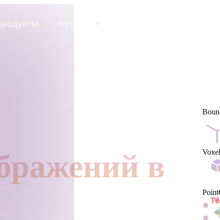
API
Цены
Продукты
Функции
Ресурсы
Текст В 3D
От текстового запроса к 3D-объекту —
Boun
мгновенно.
API
Встройте наш креативный ИИ в своё
Voxel
бражений в
приложение или рабочий процесс.
р AI-текстур
Поисковик 3D-моделей
Point
Te
ор AI HDRI
Конвертер SVG в 3D