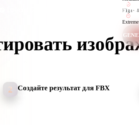
 Art
Realistic
Retro
High
~
4
Extreme
GENE
тировать изобра
е AI-структуру и экспортируйте FBX для игровых движков, ан
инструментов.
Создайте результат для FBX
2
Hyper3D анализирует края, глубину, цвет и детали поверхности,
чтобы создать полезный ассет для workflows FBX.