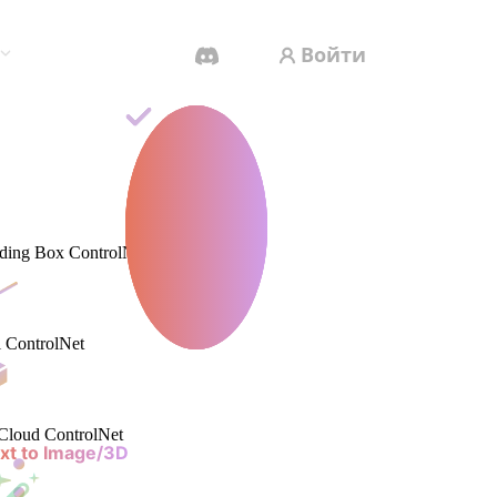
Войти
AI-Видеогенератор
Создавайте видео из текста или
ding Box ControlNet
изображений с помощью ИИ.
 ControlNet
Редактор 3D-мешей
Cloud ControlNet
xt to Image/3D
Remix Gen