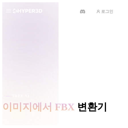
로그인
제품
기능
Rodin
ChatAvatar
API
이미지를 3D로
요금
사진을 업로드하면 3D 오브젝트를
바로 받아보세요.
리소스
AI 비디오 생성기
AI로 텍스트나 이미지에서 영상을
만드세요.
커뮤니티
FREE AI
API
이미지에서 FBX
변환기
우리의 크리에이티브 AI를 앱이나
워크플로에 연결하세요.
스토리
연구
블로그
OmniCraft
사진, 캐릭터 콘셉트, 소품 및 스케치를 실용적인 FBX