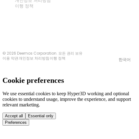
개인정보 처리방침
이행 정책
문의하기
© 2026 Deemos Corporation. 모든 권리 보유
이용 약관
개인정보 처리방침
이행 정책
한국어
Cookie preferences
We use essential cookies to keep Hyper3D working and optional
cookies to understand usage, improve the experience, and support
relevant marketing.
Accept all
Essential only
Preferences