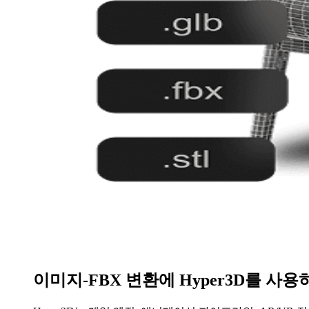
이미지-FBX 변환에 Hyper3D를 사
FBX 워크플로 적합성
이미지 기반 제작
더 깔끔한 시작 출력
빠른 반복
파이프라인 유연성