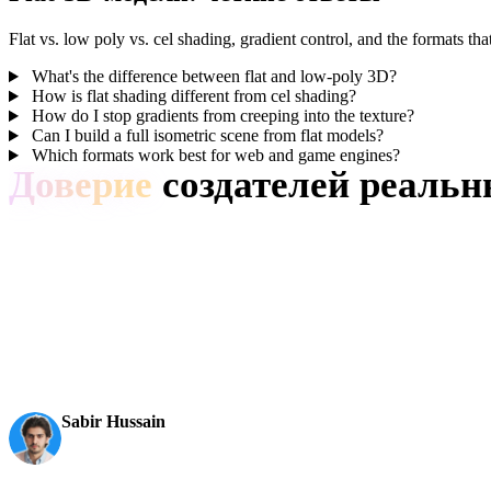
Flat vs. low poly vs. cel shading, gradient control, and the formats that
What's the difference between flat and low-poly 3D?
How is flat shading different from cel shading?
How do I stop gradients from creeping into the texture?
Can I build a full isometric scene from flat models?
Which formats work best for web and game engines?
Доверие
создателей реальн
Создатели используют Hyper3D, чтобы превращать референсы и
AI 3D just hit a new threshold. Rodin Gen-2.5: Geometry in
becomes an actual pipeline tool.
Sabir Hussain
AI & Tech Enthusiast