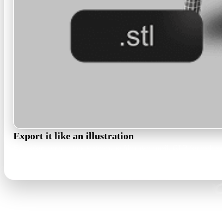
Export it like an illustration
Flat colors survive tiny textures, so files stay small. GLB for web
GLB · FBX · OBJ