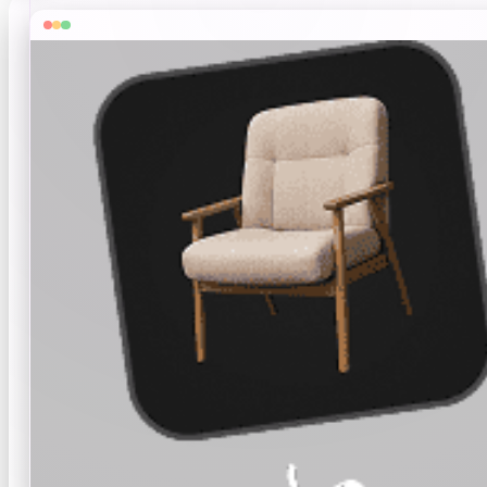
ComfyUI
Стили
Abstract
Fantasy
Industrial
Minimalist
Pixel Art
Voxel