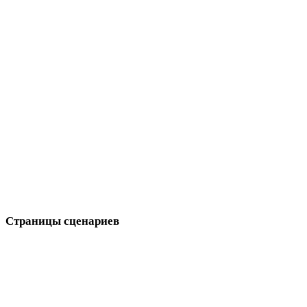
минималистичных
фэнтези
средневековых
современных
ретро
абстрактных
Show 9 more
Страницы сценариев
Свяжите выбор стиля с производственными целями.
Разработка игр