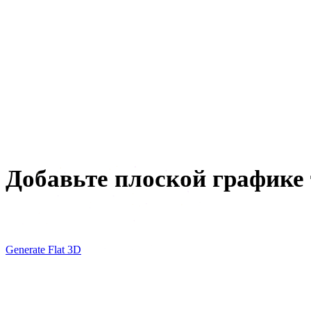
E-commerce
3D-печать
Анимация
VR / AR
Дизайн персонажей
Добавьте плоской графике 
Generate a flat 3D model from your illustration, or extrude
Generate Flat 3D