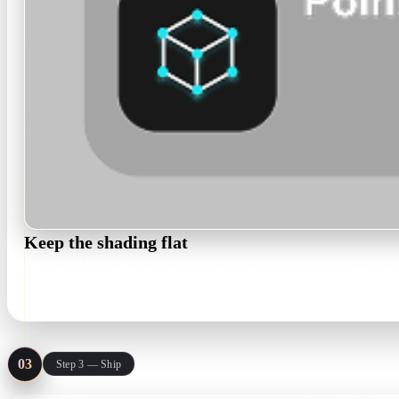
Keep the shading flat
Rodin builds the mesh and textures it so color reads as solid fills, n
textured mesh · PBR maps
03
Step 3 — Ship