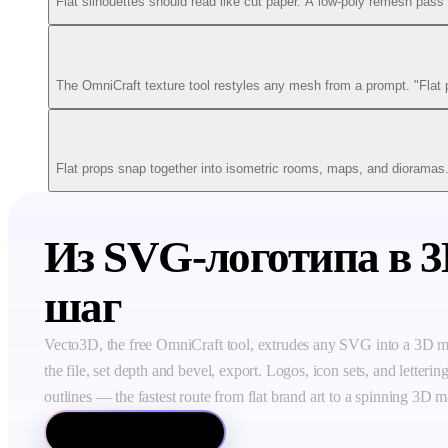
Flat silhouettes should read like cut paper. A low-poly remesh pas
The OmniCraft texture tool restyles any mesh from a prompt. "Flat pas
Flat props snap together into isometric rooms, maps, and dioramas. 
Из SVG-логотипа в 3
шаг
Vecto3D, the free OmniCraft tool, extrudes any SVG into a 3D m
the file, set depth and bevel, export. Logos, icon sets, and letterin
outlines — the fastest route from flat brand art to a spinning 3D m
Open Vecto3D