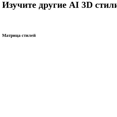
Изучите другие AI 3D стил
Сравните близкие визуальные направления и выберите стиль
для вашей asset pipeline.
Матрица стилей
Прямые ссылки между страницами AI 3D стилей.
Low Poly
мультяшных
реалистичных
стилизованных
аниме
пиксель-арт