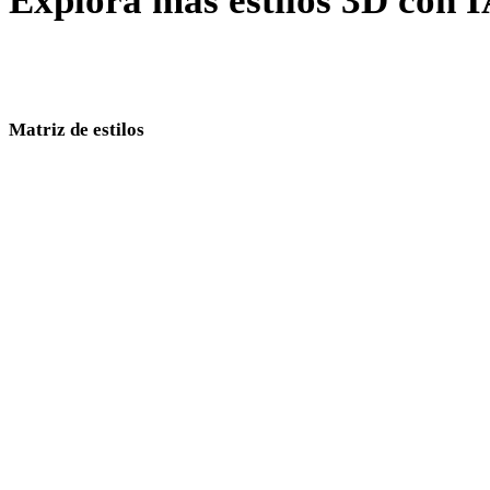
Explora más estilos 3D con 
Compara direcciones visuales cercanas y elige el estilo adecuado para
tu pipeline.
Matriz de estilos
Enlaces directos entre páginas de estilos 3D con IA.
Low Poly
Cartoon
realistas
estilizados
Anime
Pixel Art