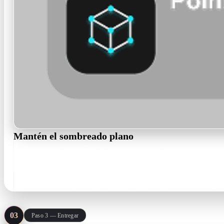
Mantén el sombreado plano
Rodin construye la malla y la texturiza para que el color se lea com
prompt.
textured mesh · PBR maps
03
Paso 3 — Entregar