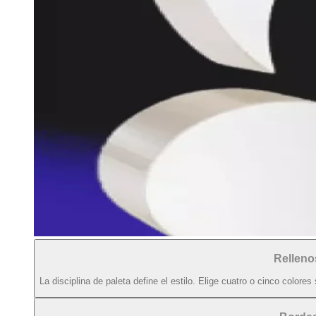
Relleno
La disciplina de paleta define el estilo. Elige cuatro o cinco colore