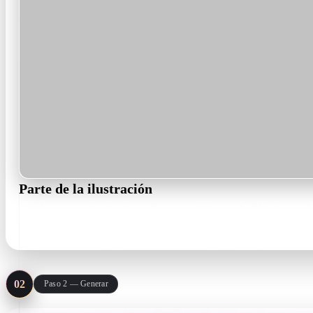
Parte de la ilustración
Sube la propia obra flat: icono, personaje, ilustración. ¿Sin imagen? 
PNG · JPG · text prompt
02
Paso 2 — Generar