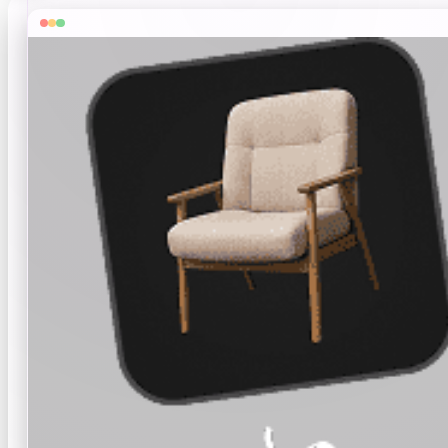
ComfyUI
Estilos
Abstract
Fantasy
Industrial
Minimalist
Pixel Art
Voxel