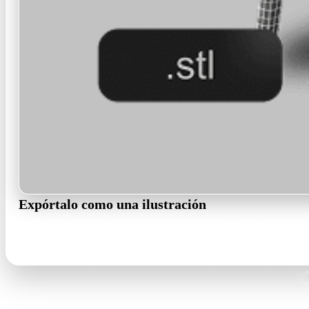
Expórtalo como una ilustración
Los colores planos aguantan texturas diminutas, así que los archi
GLB · FBX · OBJ