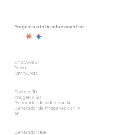
Pregunta a la IA sobre nosotros
PRODUCTO
ChatAvatar
Rodin
OmniCraft
FUNCIONES
Texto a 3D
Imagen a 3D
Generador de video con IA
Generador de imágenes con IA
API
HERRAMIENTAS
Generador HDRI