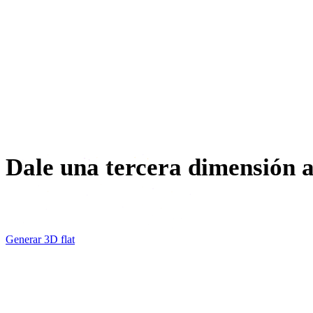
Impresión 3D
Animación
VR / AR
Diseño de personajes
Dale una tercera dimensión a 
Genera un modelo 3D flat desde tu ilustración o extruye un
Generar 3D flat