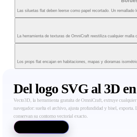
Bordes
Las siluetas flat deben leerse como papel recortado. Un remallado l
La herramienta de texturas de OmniCraft reestiliza cualquier malla de
Los props flat encajan en habitaciones, mapas y dioramas isométr
Del logo SVG al 3D en
Vecto3D, la herramienta gratuita de OmniCraft, extruye cualquie
navegador: suelta el archivo, ajusta profundidad y bisel, exporta. 
conservan su contorno vectorial exacto.
Abrir Vecto3D