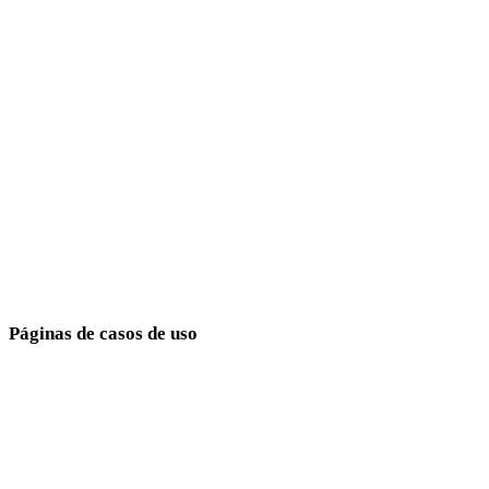
minimalistas
Fantasy
medievales
modernos
retro
abstractos
Show 9 more
Páginas de casos de uso
Conecta elecciones de estilo con objetivos de producción.
Desarrollo de juegos
E-commerce