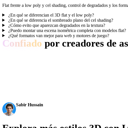
Flat frente a low poly y cel shading, control de degradados y los for
¿En qué se diferencian el 3D flat y el low poly?
¿En qué se diferencia el sombreado plano del cel shading?
¿Cómo evito que aparezcan degradados en la textura?
¿Puedo montar una escena isométrica completa con modelos flat?
¿Qué formatos van mejor para web y motores de juego?
Confiado
por creadores de as
Los creadores usan Hyper3D para convertir referencias y prompts flat 
AI 3D just hit a new threshold. Rodin Gen-2.5: Geometry in
becomes an actual pipeline tool.
Sabir Hussain
AI & Tech Enthusiast