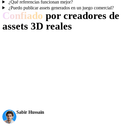
¿Qué referencias funcionan mejor?
¿Puedo publicar assets generados en un juego comercial?
Confiado
por creadores de
assets 3D reales
Los creadores usan Hyper3D para convertir referencias y prompts en
modelos 3D editables y listos para exportar.
AI 3D just hit a new threshold. Rodin Gen-2.5: Geometry
in ~4s, full model in ~5s, 10M+ polygons, clean structure,
production-ready outputs. This is the moment AI 3D
becomes an actual pipeline tool.
Sabir Hussain
AI & Tech Enthusiast