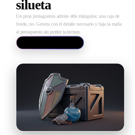
silueta
Un prop protagonista admite 40k triángulos; una caja de
fondo, no. Genera con el detalle necesario y baja la malla
al presupuesto sin perder la lectura.
Abrir el editor de mallas