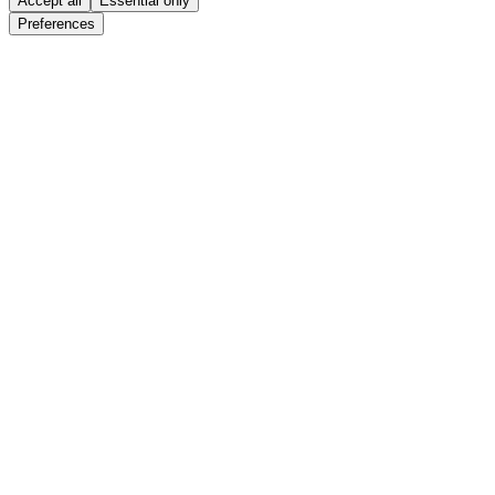
Accept all
Essential only
Preferences