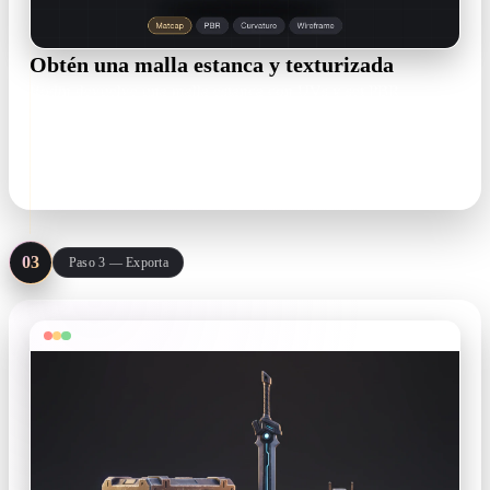
Obtén una malla estanca y texturizada
Rodin devuelve una malla estanca con UVs y set PBR
completo: base color, metallic, roughness y normal. Revisa
topología y polycount antes de integrarla.
UVs · PBR maps · live polycount
03
Paso 3 — Exporta