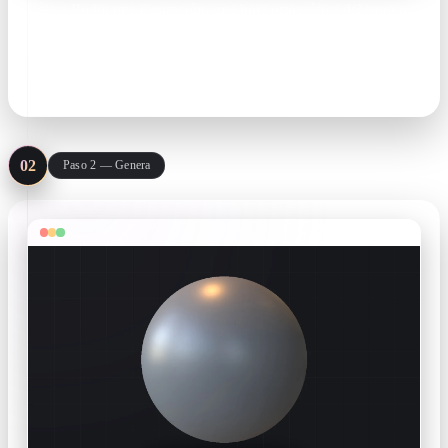
Dale a Rodin una ilustración, una hoja ortográfica del prop o
una línea como 'poción de vida estilizada, pintada a mano'.
Más ángulos fijan la silueta.
concept art · prop sheets · text prompts
02
Paso 2 — Genera