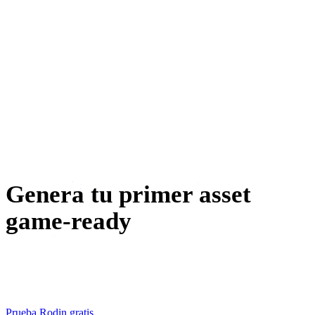
e-commerce
diseño de joyería
ingeniería mecánica
metaverso
creación de NFT
Genera tu primer asset
game-ready
Elige un prop de tu tablero de conceptos, genéralo gratis y
tenlo en el motor antes del próximo stand-up.
Prueba Rodin gratis