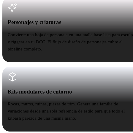
Personajes y criaturas
Personajes y criaturas
Convierte una hoja de personaje en una malla base lista para esculp
y riggear en tu DCC. El flujo de diseño de personajes cubre el
pipeline completo.
Kits modulares de entorno
Kits modulares de entorno
Rocas, muros, ruinas, piezas de trim. Genera una familia de
variaciones desde una sola referencia de estilo para que todo el
kitbash parezca de una misma mano.