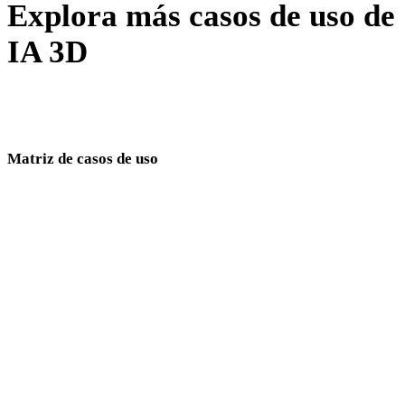
Explora más casos de uso de
IA 3D
El mismo generador aplicado a otros pipelines: impresión, fichas de
producto, XR y personajes.
Matriz de casos de uso
Páginas de generación de modelos 3D por industria y workflow.
impresión 3D
VR/AR
animación
diseño automotriz
diseño de personajes