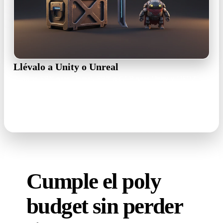
Llévalo a Unity o Unreal
Exporta FBX para Unreal, FBX o GLB para Unity y USDZ
para AR en iOS. El set de texturas viaja con la malla: los
materiales se rearman en minutos.
FBX · GLB · OBJ · USDZ
Cumple el poly
budget sin perder