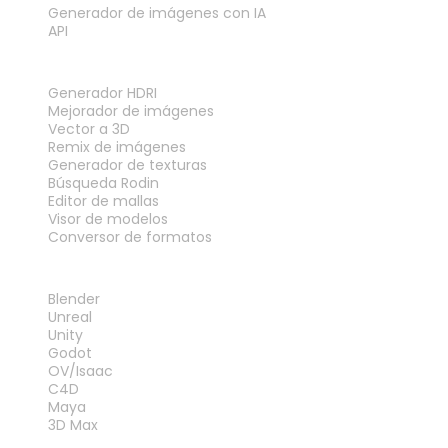
Generador de imágenes con IA
API
HERRAMIENTAS
Generador HDRI
Mejorador de imágenes
Vector a 3D
Remix de imágenes
Generador de texturas
Búsqueda Rodin
Editor de mallas
Visor de modelos
Conversor de formatos
PLUGINS
Blender
Unreal
Unity
Godot
OV/Isaac
C4D
Maya
3D Max