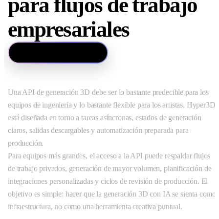
para flujos de trabajo
empresariales
Contactar con ventas
Una API de generación 3D debe ser lo bastante predecible para los
equipos de ingeniería y lo bastante flexible para los artistas. Hyper3D
está diseñada en torno a tareas asíncronas, estados de generación
claros, salidas descargables y automatización preparada para
producción.
Para equipos más grandes, el acceso a la API puede respaldar flujos
de trabajo privados, generación de mayor volumen, planificación de
integraciones personalizadas y ciclos de revisión de producción. El
objetivo es simple: hacer que la generación 3D con IA se sienta como
infraestructura, no como una herramienta creativa puntual.