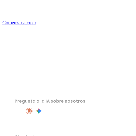
en trabajos escalables de generación 3D para tu producto,
plataforma o equipo de producción.
Comenzar a crear
Pregunta a la IA sobre nosotros
PRODUCTO