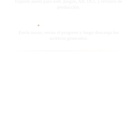
Exporta assets para web, juegos, AR, DCC y revisión de
ComfyUI
producción.
21
Estilos
Flujo de estado asíncrono
Envía tareas, revisa el progreso y luego descarga los
Abstract
Anime
Cartoon
Cel-Shaded
archivos generados.
Fantasy
Flat
Gothic
Hand-Painted
Industrial
Isometric
Low Poly
Medieval
Minimalist
Modern
Organic
Photorealistic
Pixel Art
Realistic
Retro
Stylized
Voxel