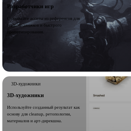
Разработчики игр
Создавайте ассеты из референсов для
realtime-движков и быстрого
прототипирования.
3D-художники
3D-художники
Используйте созданный результат как
основу для cleanup, ретопологии,
материалов и арт-дирекшна.