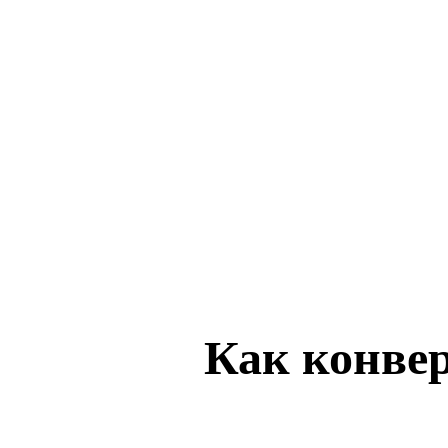
ComfyUI
Стили
Abstract
Anime
Fantasy
Flat
Industrial
Isometric
Minimalist
Modern
Pixel Art
Realistic
Как конве
Voxel
Загрузите исходное изображение, созда