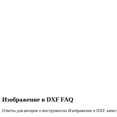
Изображение в OBJ
Изображение в FBX
Изображение в GLB
Изображение в GLTF
Изображение в STL
Изображение в USDZ
Изображение в 3MF
Изображение в DXF FAQ
Ответы для авторов о инструментах Изображение в DXF, качес