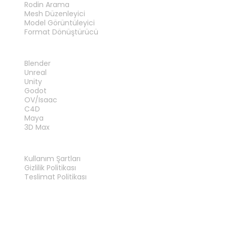
Rodin Arama
Mesh Düzenleyici
Model Görüntüleyici
Format Dönüştürücü
EKLENTILER
Blender
Unreal
Unity
Godot
OV/Isaac
C4D
Maya
3D Max
YASAL
Kullanım Şartları
Gizlilik Politikası
Teslimat Politikası
Bize Ulaşın