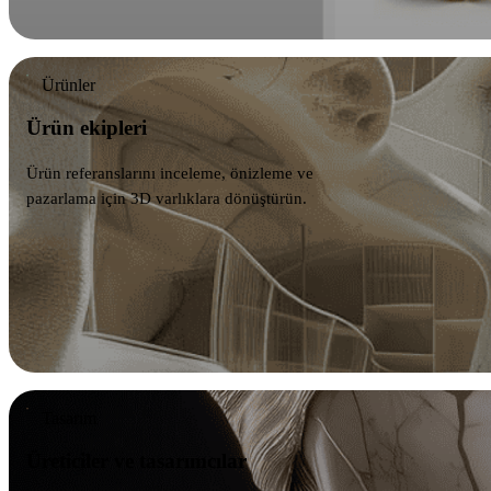
Ürünler
Ürün ekipleri
Ürün referanslarını inceleme, önizleme ve
pazarlama için 3D varlıklara dönüştürün.
Tasarım
Üreticiler ve tasarımcılar