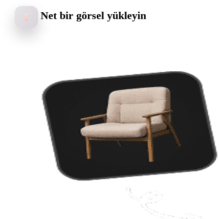
Net bir görsel yükleyin
1
logolar, taramalar, eskizler ve raster çizimler ile başlayın. Net özne, i
kontrast ve okunabilir silüetler daha iyi DXF sonuçları sağlar.