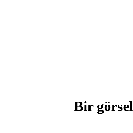
ComfyUI
Stiller
Abstract
Anime
Fantasy
Flat
Industrial
Isometric
Minimalist
Modern
Pixel Art
Realistic
Bir görs
Voxel
Kaynak görsel yükleyin, AI