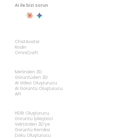
AI ile bizi sorun
ÜRÜN
ChatAvatar
Rodin
OmniCraft
ÖZELLIKLER
Metinden 3D
Görüntüden 3D
AI Video Oluşturucu
AI Görüntü Oluşturucu
API
ARAÇLAR
HDRI Oluşturucu
Görüntü İyileştirici
Vektörden 3D’ye
Görüntü Remiksi
Doku Oluşturucu