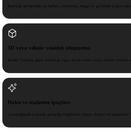
Kaynak görseldeki kenarları, kontrastı, rengi ve görünür yapıyı anal
3D veya vektör yeniden oluşturma
Hedef formata göre boyutsal yapı, mesh verisi veya vektör yolları o
Doku ve malzeme ipuçları
Gerektiğinde kaynak görselin bilgilerini yüzey detayı ve malzeme b