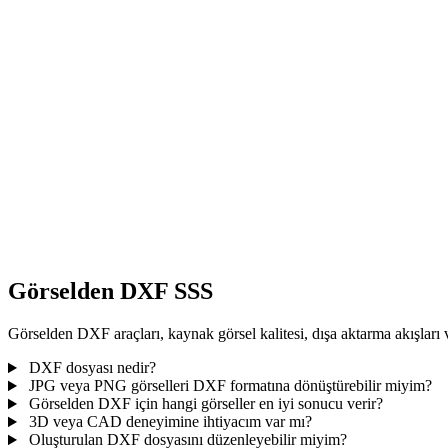
Görselden FBX
Görselden GLB
Görselden GLTF
Görselden STL
Görselden USDZ
Görselden 3MF
Görselden DXF SSS
Görselden DXF araçları, kaynak görsel kalitesi, dışa aktarma akışları 
DXF dosyası nedir?
JPG veya PNG görselleri DXF formatına dönüştürebilir miyim?
Görselden DXF için hangi görseller en iyi sonucu verir?
3D veya CAD deneyimine ihtiyacım var mı?
Oluşturulan DXF dosyasını düzenleyebilir miyim?