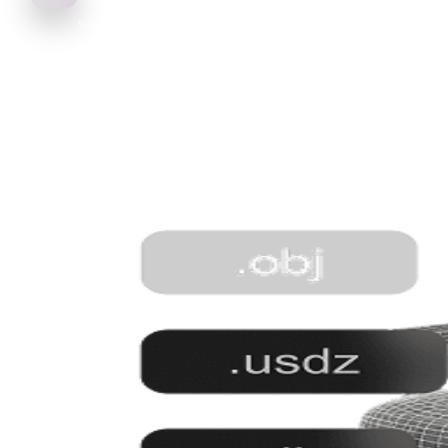
Sonucu inceleyin, gerektiğinde çıktıyı ayarlayın ve CAD, CNC işle
lazer kesim ve üretim için DXF dışa aktarın.