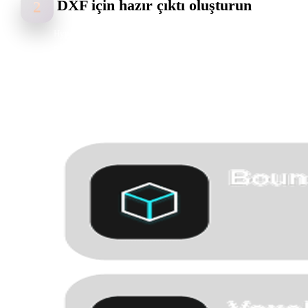
DXF için hazır çıktı oluşturun
2
Hyper3D kenarları, derinlik ipuçlarını, rengi ve yüzey detayını anali
ederek DXF iş akışları için kullanılabilir bir varlık oluşturur.