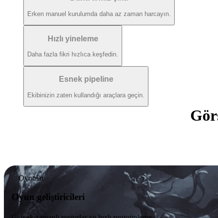
Erken manuel kurulumda daha az zaman harcayın.
Hızlı yineleme
Daha fazla fikri hızlıca keşfedin.
Esnek pipeline
Ekibinizin zaten kullandığı araçlara geçin.
Gör
Oyunlar
Oyun geliştiricileri
Gerçek zamanlı motorlar ve hızlı prototipleme