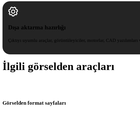
Dışa aktarma hazırlığı
Çıktıyı uyumlu araçlar, görüntüleyiciler, motorlar, CAD yazılımları v
İlgili görselden araçları
Sonraki modelleme, AR, CAD veya baskı adımınıza uygun çıktı
formatını seçin.
Görselden format sayfaları
Aynı kaynak görselden iş akışınızın beklediği formata geçin.
Görselden OBJ