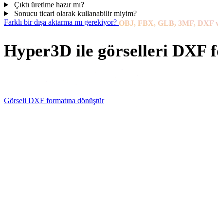
Çıktı üretime hazır mı?
Sonucu ticari olarak kullanabilir miyim?
Farklı bir dışa aktarma mı gerekiyor?
OBJ, FBX, GLB, 3MF, DXF ve 3
Hyper3D ile görselleri DXF 
Bir görsel, eskiz veya referanstan başlayın ve CAD, CNC işl
Görseli DXF formatına dönüştür