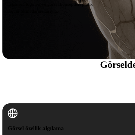
Eskizleri, logoları ve görsel konseptleri pratik
üretim formatlarına taşıyın.
Görseld
Görsel özellik algılama