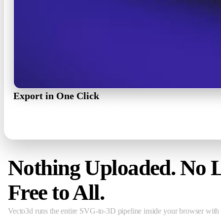
Export in One Click
Download binary STL for 3D printing, GLB or GLTF for game engin
STL · GLB · GLTF · PNG 1x–3x
Nothing Uploaded. No L
Free to All.
Vecto3d runs the entire SVG-to-3D pipeline inside your browser with 