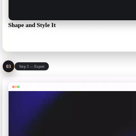
Shape and Style It
Set thickness from 0.1 to 50, pick a bevel from None to Heavy, choo
Thickness 0.1–50 · bevel None–Heavy
03
Step 3 — Export