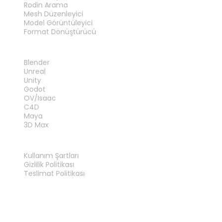
Rodin Arama
Mesh Düzenleyici
Model Görüntüleyici
Format Dönüştürücü
EKLENTILER
Blender
Unreal
Unity
Godot
OV/Isaac
C4D
Maya
3D Max
YASAL
Kullanım Şartları
Gizlilik Politikası
Teslimat Politikası
Bize Ulaşın