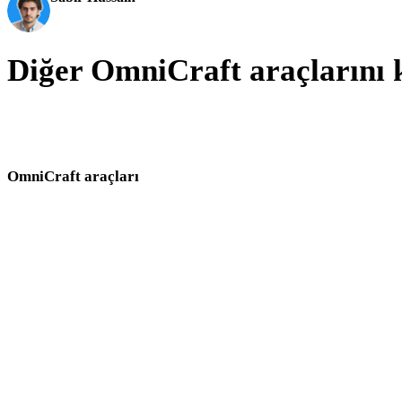
Yapay zeka ve teknoloji meraklısı
Diğer OmniCraft araçlarını 
Görseller, dokular, HDRI, arama, SVG dönüştürme ve mesh temizliği
için Hyper3D OmniCraft araçları arasında ilerleyin.
OmniCraft araçları
3D varlıklar ve görsel referanslar hazırlarken bu tarayıcı tabanlı araçları birli
Yapay Zeka Doku Oluşturucu
Yapay Zeka HDRI Oluşturucu
Yapay Zeka Görsel İyileştirici
Yapay Zeka Görsel Remix