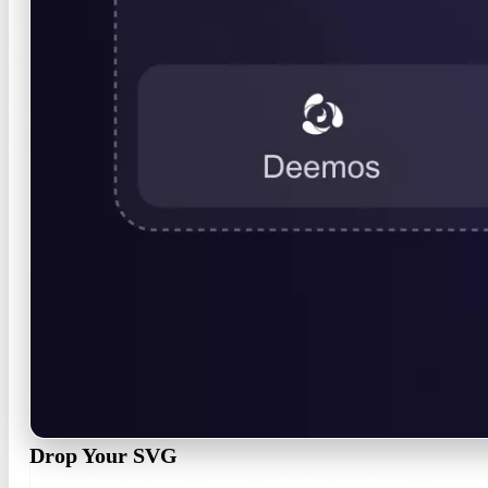
Drop Your SVG
Click or drop any .svg — logo, icon, badge, or lettering — or start f