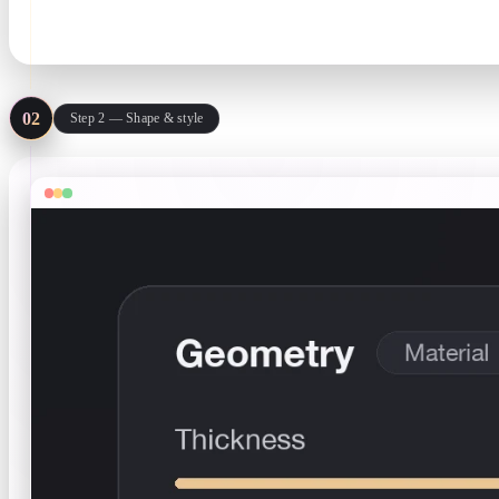
.svg only · stays in your browser
02
Step 2 — Shape & style