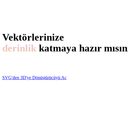
3D Model Arama Motoru
3D Mesh Düzenleyici
Vektörlerinize
derinlik
katmaya hazır mısın
Drop an SVG, drag a few sliders, download a model. No acc
SVG'den 3D'ye Dönüştürücüyü Aç