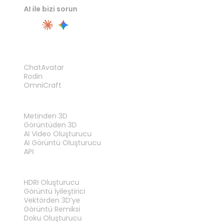
AI ile bizi sorun
ÜRÜN
ChatAvatar
Rodin
OmniCraft
ÖZELLIKLER
Metinden 3D
Görüntüden 3D
AI Video Oluşturucu
AI Görüntü Oluşturucu
API
ARAÇLAR
HDRI Oluşturucu
Görüntü İyileştirici
Vektörden 3D’ye
Görüntü Remiksi
Doku Oluşturucu