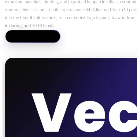
extrusion, materials, lighting, and export all happen locally, so your a
your machine. It's built on the open-source MIT-licensed Vecto3d proj
into the OmniCraft toolbox, so a converted logo is one tab away from 
texturing, and HDRI tools.
Open Vecto3d