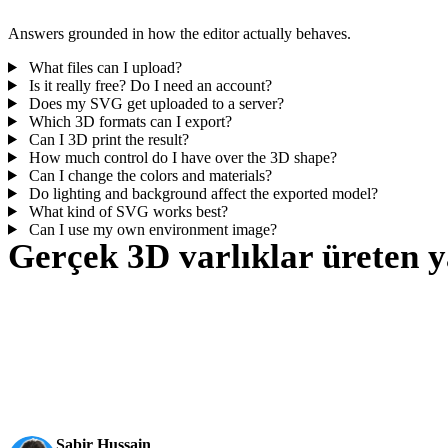
Answers grounded in how the editor actually behaves.
What files can I upload?
Is it really free? Do I need an account?
Does my SVG get uploaded to a server?
Which 3D formats can I export?
Can I 3D print the result?
How much control do I have over the 3D shape?
Can I change the colors and materials?
Do lighting and background affect the exported model?
What kind of SVG works best?
Can I use my own environment image?
Gerçek 3D varlıklar üreten y
Prodüksiyon ekipleri Hyper3D ile görsel referansları ve istemleri daha h
AI 3D yeni bir eşiğe ulaştı. Rodin Gen-2.5 hızlı geometri, h
Sabir Hussain