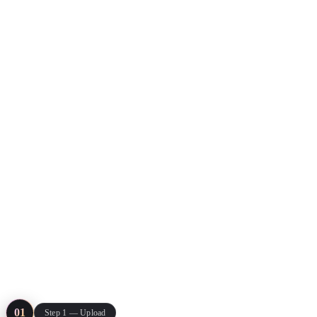
ComfyUI
Stiller
Abstract
Anime
Fantasy
Flat
Industrial
Isometric
Minimalist
Modern
Pixel Art
Realistic
Voxel
Editördeki ger
01
Step 1 — Upload