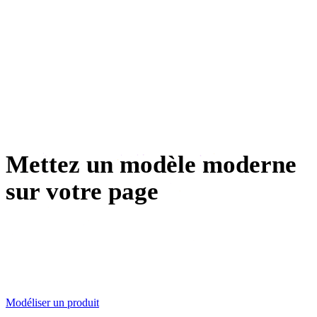
Impression 3D
Animation
VR / AR
Character design
Mettez un modèle moderne
sur votre page
Générez un modèle 3D moderne depuis la photo produit
que vous avez déjà, vérifiez l'échelle et livrez GLB et
USDZ à votre boutique.
Modéliser un produit