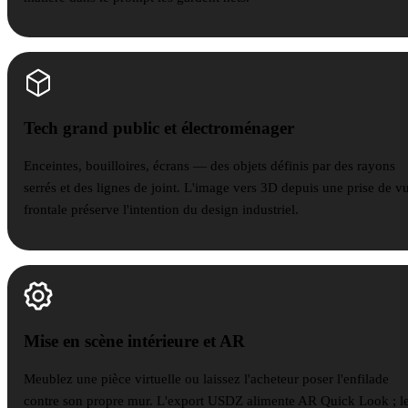
Tech grand public et électroménager
Tech grand public et électroménager
Enceintes, bouilloires, écrans — des objets définis par des rayons
serrés et des lignes de joint. L'image vers 3D depuis une prise de v
frontale préserve l'intention du design industriel.
Mise en scène intérieure et AR
Mise en scène intérieure et AR
Meublez une pièce virtuelle ou laissez l'acheteur poser l'enfilade
contre son propre mur. L'export USDZ alimente AR Quick Look ; l