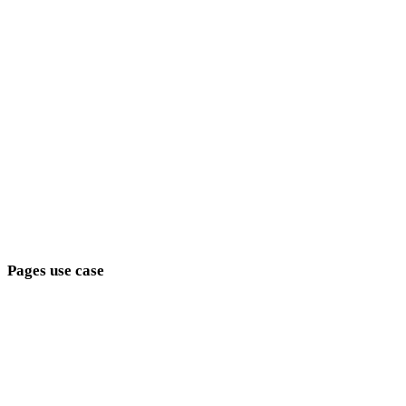
minimalistes
Fantasy
médiévaux
modernes
rétro
abstraits
Show 9 more
Pages use case
Reliez les choix de style aux objectifs de production.
Développement de jeux
E-commerce