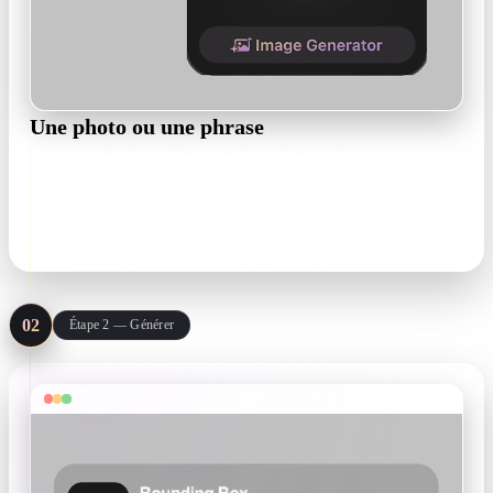
Une photo ou une phrase
Téléversez une photo catalogue bien éclairée sur fond neutre.
Vous partez de zéro ? Promptez : "floor lamp, scandinavian
modern, matte black steel stem, opal glass globe".
JPG · PNG · text prompt
02
Étape 2 — Générer