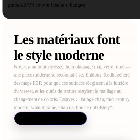
guide AR/VR couvre échelle et budgets.
Les matériaux font
le style moderne
Noyer, aluminium brossé, thermolaquage mat, verre fumé —
une pièce moderne se reconnaît à ses finitions. Rodin génère
des maps PBR pour que ces surfaces réagissent à la lumière
du viewer, et les outils de texture restylent le maillage au
changement de coloris. Essayez : "lounge chair, mid-century
modern, walnut frame, charcoal boucle upholstery".
Découvrir le texturage IA