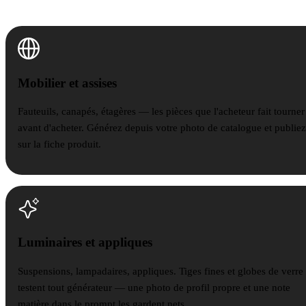
familles d'assets.
Mobilier et assises
Mobilier et assises
Fauteuils, canapés, étagères — les pièces que l'acheteur fait tourner
avant d'acheter. Générez depuis votre photo de catalogue et publiez
sur la fiche produit.
Luminaires et appliques
Luminaires et appliques
Suspensions, lampadaires, appliques. Tiges fines et globes de verre
testent tout générateur — une photo de profil propre et une note
matière dans le prompt les gardent nets.