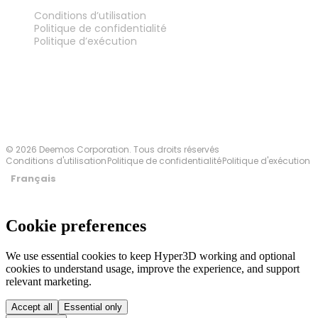
MENTIONS LÉGALES
Conditions d’utilisation
Politique de confidentialité
Politique d’exécution
Contactez-nous
© 2026 Deemos Corporation. Tous droits réservés
Conditions d'utilisation
Politique de confidentialité
Politique d'exécution
Français
Cookie preferences
We use essential cookies to keep Hyper3D working and optional
cookies to understand usage, improve the experience, and support
relevant marketing.
Accept all
Essential only