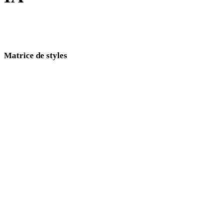
Comparez des directions visuelles proches et choisissez le style
adapté à votre pipeline.
Matrice de styles
Liens directs entre pages de styles 3D IA.
Low Poly
Cartoon
réalistes
stylisés
Anime
Pixel Art