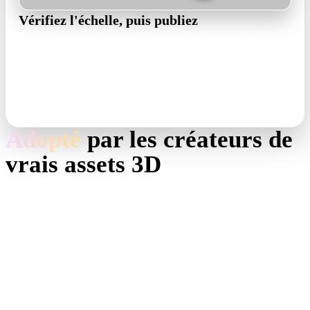
Vérifiez l'échelle, puis publiez
La mise en scène AR ne pardonne pas les erreurs de taille :
confirmez d'abord les dimensions réelles dans le viewer. Puis
exportez GLB pour la fiche produit et USDZ pour AR Quick
Look.
GLB · USDZ · scale check
Adopté
par les créateurs de
vrais assets 3D
Les créateurs utilisent Hyper3D pour transformer références et
prompts modernes en modèles 3D modifiables.
AI 3D just hit a new threshold. Rodin Gen-2.5: Geometry
in ~4s, full model in ~5s, 10M+ polygons, clean structure,