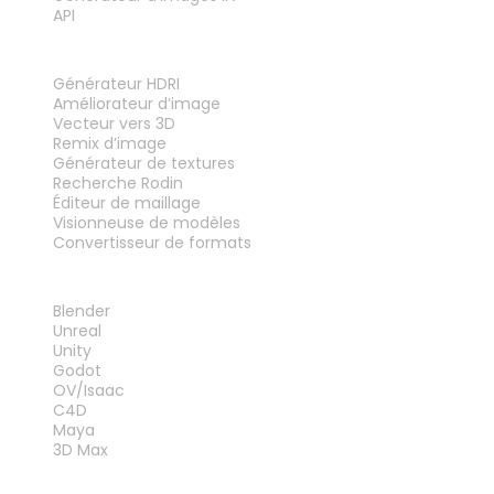
API
OUTILS
Générateur HDRI
Améliorateur d’image
Vecteur vers 3D
Remix d’image
Générateur de textures
Recherche Rodin
Éditeur de maillage
Visionneuse de modèles
Convertisseur de formats
PLUG-INS
Blender
Unreal
Unity
Godot
OV/Isaac
C4D
Maya
3D Max