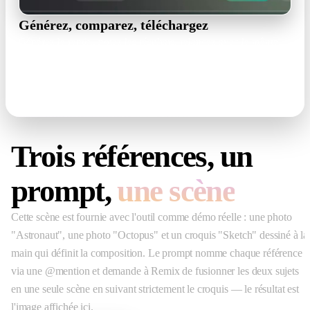
Générez, comparez, téléchargez
Générez le remix, notez les résultats, relancez avec le même
prompt ou affinez le gagnant en mode Edit — puis téléchargez
l’image finale en PNG.
PNG output · re-roll · Edit mode
Trois références, un
prompt,
une scène
Cette scène est fournie avec l'outil comme démo réelle : une photo
"Astronaut", une photo "Octopus" et un croquis "Sketch" dessiné à la
main qui définit la composition. Le prompt nomme chaque référence
via une @mention et demande à Remix de fusionner les deux sujets
en une seule scène en suivant strictement le croquis — le résultat est
l'image affichée ici.