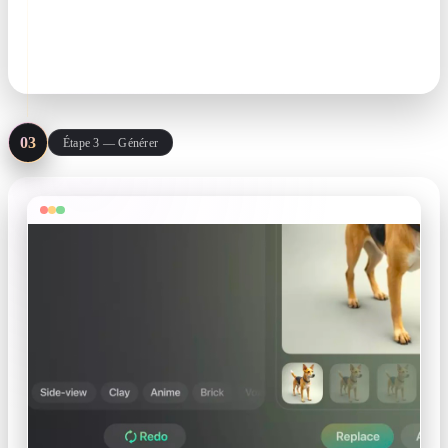
donner un rôle : sujet à garder, style à copier, composition à
suivre — ou partez d’un preset.
@Astronaut · @Octopus · @Sketch
03
Étape 3 — Générer