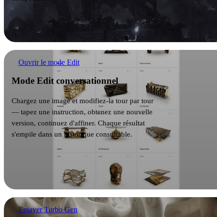
Mode Edit conversationnel
Ouvrir le mode Edit
Mode Edit conversationnel
Chargez une image et modifiez-la tour par tour
— tapez une instruction, obtenez une nouvelle
version, continuez d'affiner. Chaque résultat
s'empile dans un historique consultable.
Références Turbo Gen
Essayer Turbo Gen