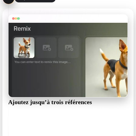
Ajoutez jusqu’à trois références
Cliquez ou glissez des fichiers JPG, PNG ou WebP dans les
trois emplacements. Chaque référence reçoit un nom éditable
comme IMG_1, renommable en "Astronaut".
JPG / PNG / WebP · ≤3 MB each