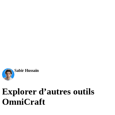
Les équipes de production utilisent Hyper3D pour transformer plus
vite des références d’image et des prompts en modèles 3D éditables et
prêts à exporter.
L’AI 3D franchit un nouveau cap. Rodin Gen-2.5 apporte
une géométrie rapide, du high-poly, une structure propre et
des sorties prêtes pour la production.
Sabir Hussain
Passionné d’IA et de technologie
Explorer d’autres outils
OmniCraft
Passez entre les outils Hyper3D OmniCraft pour images, textures,