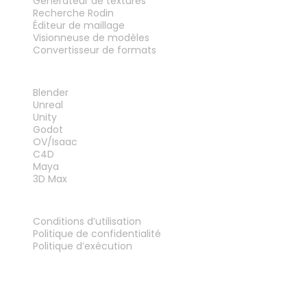
Générateur de textures
Recherche Rodin
Éditeur de maillage
Visionneuse de modèles
Convertisseur de formats
PLUG-INS
Blender
Unreal
Unity
Godot
OV/Isaac
C4D
Maya
3D Max
MENTIONS LÉGALES
Conditions d’utilisation
Politique de confidentialité
Politique d’exécution
Contactez-nous