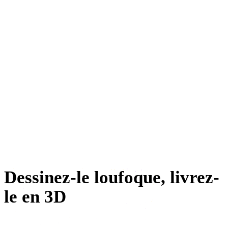
Développement de jeux
E-commerce
Impression 3D
Animation
VR / AR
Character design
Dessinez-le loufoque, livrez-
le en 3D