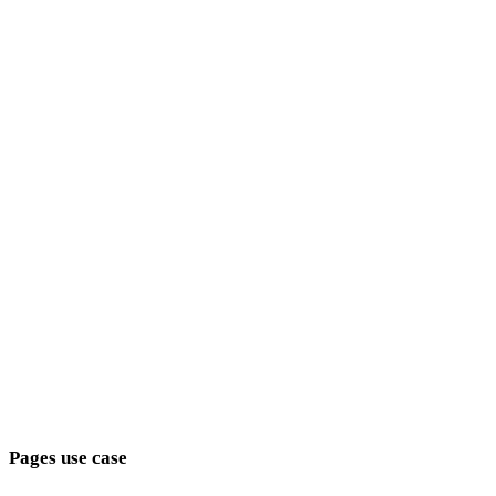
Anime
Pixel Art
minimalistes
Fantasy
médiévaux
modernes
rétro
abstraits
Show 9 more
Pages use case
Reliez les choix de style aux objectifs de production.