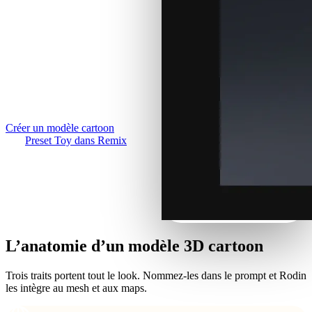
Cas D'utilisation
surdimensionnés, couleurs
Remix d’image IA
mates — générez
3D Printing
Améliorateur d’image IA
personnages, props et
Game
Générateur de textures IA
véhicules cartoon en 3D
Development
texturé depuis un croquis ou
NFT Creation
un prompt.
VR/AR
Créer un modèle cartoon
Preset Toy dans Remix
Metaverse
Mechanical
Engineering
Plug-Ins
L’anatomie d’un modèle 3D cartoon
Blender
Trois traits portent tout le look. Nommez-les dans le prompt et Rodin
Godot
les intègre au mesh et aux maps.