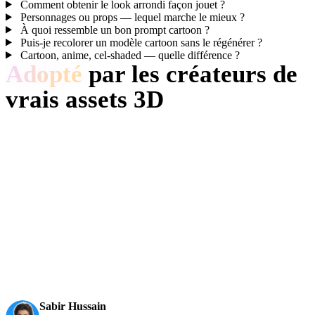
Comment obtenir le look arrondi façon jouet ?
Personnages ou props — lequel marche le mieux ?
À quoi ressemble un bon prompt cartoon ?
Puis-je recolorer un modèle cartoon sans le régénérer ?
Cartoon, anime, cel-shaded — quelle différence ?
Adopté
par les créateurs de
vrais assets 3D
Les créateurs utilisent Hyper3D pour transformer références et
prompts Cartoon en modèles 3D modifiables.
AI 3D just hit a new threshold. Rodin Gen-2.5: Geometry
in ~4s, full model in ~5s, 10M+ polygons, clean structure,
production-ready outputs. This is the moment AI 3D
becomes an actual pipeline tool.
Sabir Hussain