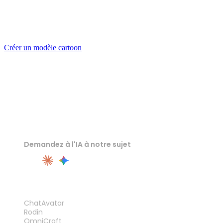
Un gribouillage, un prompt, ou une photo passée au preset
Toy — Rodin en fait un modèle 3D cartoon arrondi et
texturé, prêt pour l’export GLB ou FBX.
Créer un modèle cartoon
Demandez à l'IA à notre sujet
PRODUIT
ChatAvatar
Rodin
OmniCraft