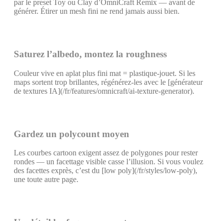
par le preset Toy ou Clay d’OmniCraft Remix — avant de
générer. Étirer un mesh fini ne rend jamais aussi bien.
Saturez l’albedo, montez la roughness
Couleur vive en aplat plus fini mat = plastique-jouet. Si les
maps sortent trop brillantes, régénérez-les avec le [générateur
de textures IA](/fr/features/omnicraft/ai-texture-generator).
Gardez un polycount moyen
Les courbes cartoon exigent assez de polygones pour rester
rondes — un facettage visible casse l’illusion. Si vous voulez
des facettes exprès, c’est du [low poly](/fr/styles/low-poly),
une toute autre page.