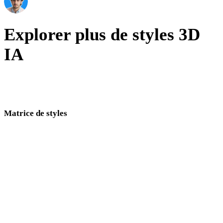
AI & Tech Enthusiast
Explorer plus de styles 3D
IA
Comparez des directions visuelles proches et choisissez le style
adapté à votre pipeline.
Matrice de styles
Liens directs entre pages de styles 3D IA.
Low Poly
Cartoon
réalistes
stylisés