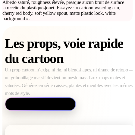
Albedo saturé, roughness élevée, presque aucun bruit de surface —
la recette du plastique-jouet. Essayez : « cartoon watering can,
cherry red body, soft yellow spout, matte plastic look, white
background ».
Les props, voie rapide
du cartoon
Un prop cartoon n’exige ni rig, ni blendshapes, ni drame de retopo —
un gribouillage massif devient un mesh massif aux maps mates et
saturées. Générez en série caisses, plantes et meubles avec les mêmes
mots de style.
Workflows d’assets de jeu