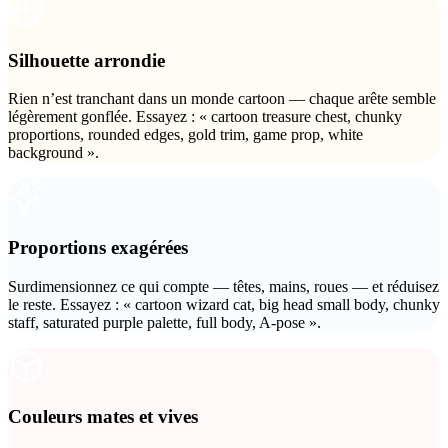
ComfyUI
Silhouette arrondie
Styles
Rien n’est tranchant dans un monde cartoon — chaque arête semble
Abstract
Anime
légèrement gonflée. Essayez : « cartoon treasure chest, chunky
proportions, rounded edges, gold trim, game prop, white
background ».
Fantasy
Flat
Industrial
Isometric
Proportions exagérées
Minimalist
Modern
Surdimensionnez ce qui compte — têtes, mains, roues — et réduisez
le reste. Essayez : « cartoon wizard cat, big head small body, chunky
Pixel Art
Realistic
staff, saturated purple palette, full body, A-pose ».
Voxel
Couleurs mates et vives