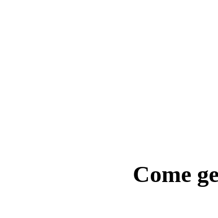
ComfyUI
Stili
Abstract
Anime
Fantasy
Flat
Industrial
Isometric
Minimalist
Modern
Pixel Art
Realistic
Come ge
Voxel
Usa i prompt per esplorare i