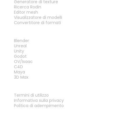
Generatore di texture
Ricerca Rodin
Editor mesh
Visualizzatore di modelli
Convertitore di formati
PLUG-IN
Blender
Unreal
Unity
Godot
OV/Isaac
C4D
Maya
3D Max
LEGALE
Termini di utilizzo
Informativa sulla privacy
Politica di adempimento
Contattaci