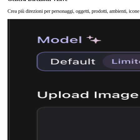
Crea più direzioni per personaggi, oggetti, prodotti, ambienti, icone