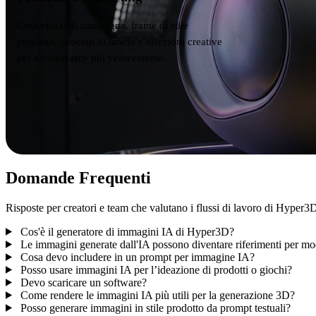
Crea visual di campagna, frame di stile
prodotto, concetti di lancio e direzioni creative
per e-commerce più velocemente.
Domande Frequenti
Risposte per creatori e team che valutano i flussi di lavoro di Hyper3
Cos'è il generatore di immagini IA di Hyper3D?
Le immagini generate dall'IA possono diventare riferimenti per mo
Cosa devo includere in un prompt per immagine IA?
Posso usare immagini IA per l’ideazione di prodotti o giochi?
Devo scaricare un software?
Come rendere le immagini IA più utili per la generazione 3D?
Posso generare immagini in stile prodotto da prompt testuali?