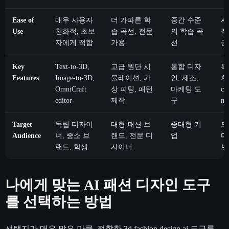
Ease of
매우 사용자
더 가파른 학
중간 수준
사
Use
친화적, 초보
습 곡선, 전문
의 학습 곡
적
자에게 적합
가용
선
근
Key
Text-to-3D,
고급 원단 시
통합 디자
특
Features
Image-to-3D,
뮬레이션, 가
인, 제조,
AI
OmniCraft
상 피팅, 패턴
마케팅 도
cr
editor
제작
구
me
Target
독립 디자이
대형 패션 브
중대형 기
모
Audience
너, 중소 브
랜드, 전문 디
업
디
랜드, 학생
자이너
브
나에게 맞는 AI 패션 디자인 도구
를 선택하는 방법
선택지가 매우 많은 만큼, 적합한 3d fashion design ai 도구를