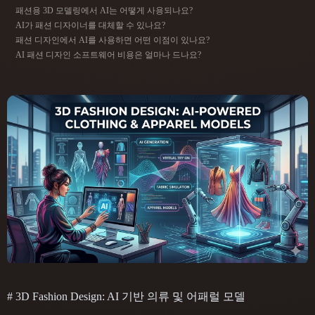
ComfyUI
패션용 3D 모델링에서 AI는 어떻게 사용되나요?
AI가 패션 디자이너를 대체할 수 있나요?
패션 디자인에서 AI를 사용하면 어떤 이점이 있나요?
21
스타일
AI 패션 디자인 소프트웨어 비용은 얼마나 드나요?
Abstract
Anime
Cartoon
Cel-Shaded
Fantasy
Flat
Gothic
Hand-Painted
Industrial
Isometric
Low Poly
Medieval
Minimalist
Modern
Organic
Photorealistic
Pixel Art
Realistic
Retro
Stylized
Voxel
# 3D Fashion Design: AI 기반 의류 및 어패럴 모델