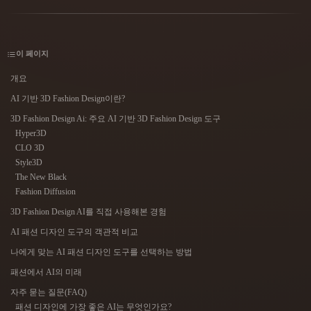
사용 사례
AI 이미지 리믹스
AI HDRI 생성기
3D 메시 편집기
3D Printing
Animation
AI 이미지 향상 도구
3D 모델 검색 엔진
이 페이지
Game
Automotive
AI 텍스처 생성기
SVG to 3D 변환기
Development
Design
개요
NFT Creation
E-commerce
AI 기반 3D Fashion Design이란?
3D Fashion Design Ai: 주요 AI 기반 3D Fashion Design 도구
Character
VR/AR
Design
Hyper3D
CLO 3D
Metaverse
Jewelry Design
Style3D
The New Black
Mechanical
Fashion Diffusion
Engineering
3D Fashion Design AI를 직접 사용해본 경험
플러그인
AI 패션 디자인 도구의 객관적 비교
나에게 맞는 AI 패션 디자인 도구를 선택하는 방법
Blender
Unity
Unreal
패션에서 AI의 미래
Godot
Maya
3DS Max
자주 묻는 질문(FAQ)
패션 디자인에 가장 좋은 AI는 무엇인가요?