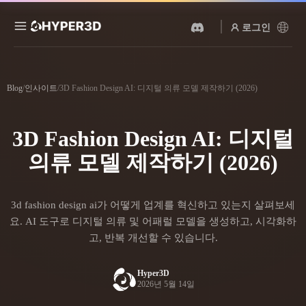
로그인
제품
기능
Blog
/
인사이트
/
3D Fashion Design AI: 디지털 의류 모델 제작하기 (2026)
Rodin
ChatAvatar
API
이미지를 3D로
텍스트를 3D로
3D Fashion Design AI: 디지털
요금
사진을 업로드하면 3D 오브
텍스트 프롬프트를 3D 오브
젝트를 바로 받아보세요.
젝트로 — 즉시 변환.
의류 모델 제작하기 (2026)
리소스
AI 비디오 생성기
AI 이미지 생성기
AI로 텍스트나 이미지에서
간단한 프롬프트로 고품질
3d fashion design ai가 어떻게 업계를 혁신하고 있는지 살펴보세
영상을 만드세요.
비주얼을 생성하세요.
커뮤니티
요. AI 도구로 디지털 의류 및 어패럴 모델을 생성하고, 시각화하
API
고, 반복 개선할 수 있습니다.
우리의 크리에이티브 AI를
앱이나 워크플로에 연결하세
스토리
연구
블로그
요.
Hyper3D
2026년 5월 14일
OmniCraft