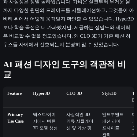
과 사실성은 정말 놀라웠습니다. 가벼운 실크부터 무거운 울
까지 다양한 원단의 드레이프를 시뮬레이션하고, 그것들이 아
바타 위에서 어떻게 움직일지 확인할 수 있었습니다. Hyper3D
보다 학습 곡선은 더 가파랐지만, 제공하는 정밀도와 제어력
은 비교할 수 없을 정도였습니다. 왜 CLO 3D가 기존 패션 하
우스들 사이에서 선호되는지 분명히 알 수 있었습니다.
AI 패션 디자인 도구의 객관적 비
교
Feature
Hyper3D
CLO 3D
Style3D
Th
Bl
Primary
텍스트/이미
사실적인 3D
엔드투엔드
디
Use Case
지에서 빠른
의류 시뮬레이
패션 라이
피
3D 모델 생성
션 및 가상 핏
프사이클
모
관리
구